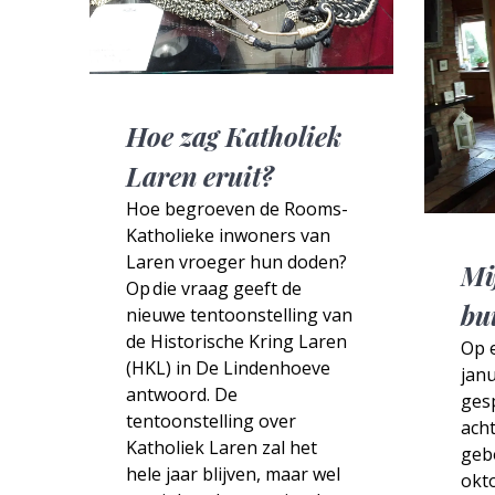
Hoe zag Katholiek
Laren eruit?
Hoe begroeven de Rooms-
Katholieke inwoners van
Laren vroeger hun doden?
Mi
Op die vraag geeft de
bu
nieuwe tentoonstelling van
de Historische Kring Laren
Op 
(HKL) in De Lindenhoeve
janu
antwoord. De
ges
tentoonstelling over
ach
Katholiek Laren zal het
geb
hele jaar blijven, maar wel
okto