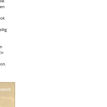
ele
nen
ook
llig
en
 En
lon.