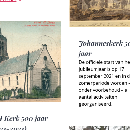
Johanneskerk 5
jaar
De officiële start van he
jubileumjaar is op 17
september 2021 en in d
zomerperiode worden 
onder voorbehoud – al
aantal activiteiten
georganiseerd.
 Kerk 500 jaar
521-2021)