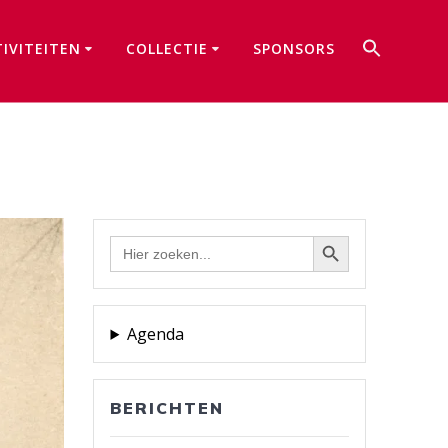
Zoek
TIVITEITEN
COLLECTIE
SPONSORS
naar:
Zoekkno
Zoekknop
Zoek
naar:
Agenda
BERICHTEN