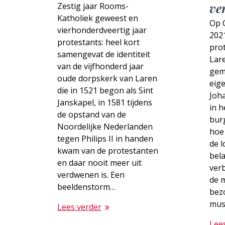
ve
Zestig jaar Rooms-
Katholiek geweest en
Op 
vierhonderdveertig jaar
202
protestants: heel kort
pro
samengevat de identiteit
Lar
van de vijfhonderd jaar
gem
oude dorpskerk van Laren
eige
die in 1521 begon als Sint
Joha
Janskapel, in 1581 tijdens
in h
de opstand van de
bur
Noordelijke Nederlanden
hoe 
tegen Philips II in handen
de 
kwam van de protestanten
bela
en daar nooit meer uit
verb
verdwenen is. Een
de 
beeldenstorm…
bez
mus
Lees verder
Lee