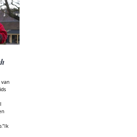
ch
 van
ids
l
en
.”Ik