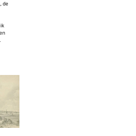
, de
ik
ten
…