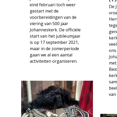
eind februari toch weer
De 
gestart met de
vro
voorbereidingen van de
Her
viering van 500 jaar
teg
Johanneskerk. De officiële
gen
start van het jubileumjaar
kerk
is op 17 september 2021,
veel
maar in de zomerperiode
ons 
gaan we al een aantal
Joh
activiteiten organiseren.
met 
Bei
ker
sam
beel
van