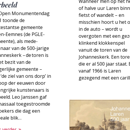
Wanneer men op het h
rbeeld
of halve uur Laren bin
Open Monumentendag
fietst of wandelt – en
1 toonde de
misschien hoort u het 
testantse gemeente
in de auto – wordt u
en-Eemnes (de PGLE-
overgoten met een geze
eente), als mede-
klinkend klokkenspel
naar van de 500-jarige
vanuit de toren van de
nneskerk – de toren is
Johanneskerk. Een tor
et bezit van de
die er al 500 jaar staat.
gerlijke gemeente –
vanaf 1966 is Laren
‘de ziel van ons dorp’ in
gezegend met een caril
loop der eeuwen door
ngrijke kunstenaars is
eeld. Leo Janssen gaf
massaal toegestroomde
oekers die dag een
eale blik…
s verder