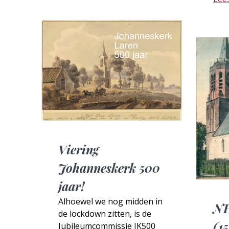
Viering
Johanneskerk 500
jaar!
Alhoewel we nog midden in
NH
de lockdown zitten, is de
(1
Jubileumcommissie JK500