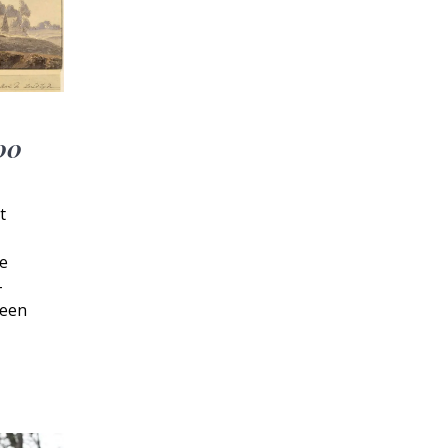
00
t
e
–
 een