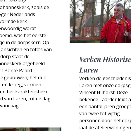
Johanneskerk, zoals de
eger Nederlands
vormde kerk
enwoordig wordt
oemd, was het eerste
je in de dorpskern. Op
 ansichten en foto’s van
dorp staat de
Verken Historis
anneskerk afgebeeld
Laren
’t Bonte Paard.
de gebouwen, het duo
Verken de geschiedenis
k en kroeg, vormen
Laren met onze dorpsg
en het karakteristieke
Vincent Hilhorst. Deze
d van Laren, tot de dag
bekende Laarder leidt a
 vandaag.
een aantal jaren groep
van twee tot vijftig
personen door het dorp
laat de atelierwoningen