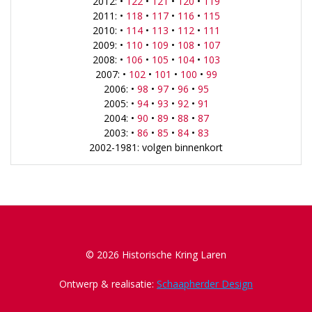
2012: •
122
•
121
•
120
•
119
2011: •
118
•
117
•
116
•
115
2010: •
114
•
113
•
112
•
111
2009: •
110
•
109
•
108
•
107
2008: •
106
•
105
•
104
•
103
2007: •
102
•
101
•
100
•
99
2006: •
98
•
97
•
96
•
95
2005: •
94
•
93
•
92
•
91
2004: •
90
•
89
•
88
•
87
2003: •
86
•
85
•
84
•
83
2002-1981: volgen binnenkort
© 2026 Historische Kring Laren
Ontwerp & realisatie:
Schaapherder Design