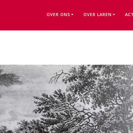
OVER ONS
OVER LAREN
AC
Klaas Versteeg