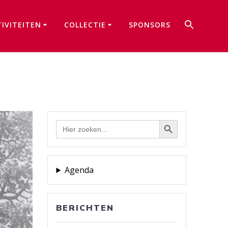
Zoek
TIVITEITEN
COLLECTIE
SPONSORS
naar:
Zoekkno
Zoekknop
Zoek
naar:
Agenda
BERICHTEN