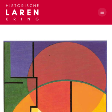
Skip
to
content
Carel Lodewijk Dake (sr.)