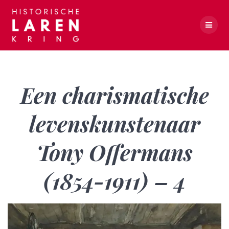
Skip
to
content
Een charismatische levenskunstenaar Tony Offermans (1854-1911) – 4
Een charismatische
levenskunstenaar
Tony Offermans
(1854-1911) – 4