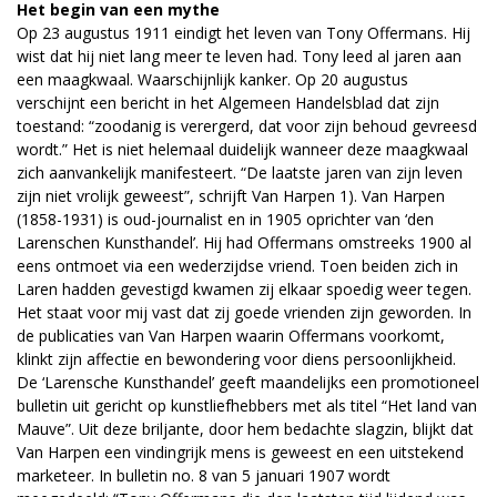
Het begin van een mythe
Op 23 augustus 1911 eindigt het leven van Tony Offermans. Hij
wist dat hij niet lang meer te leven had. Tony leed al jaren aan
een maagkwaal. Waarschijnlijk kanker. Op 20 augustus
verschijnt een bericht in het Algemeen Handelsblad dat zijn
toestand: “zoodanig is verergerd, dat voor zijn behoud gevreesd
wordt.” Het is niet helemaal duidelijk wanneer deze maagkwaal
zich aanvankelijk manifesteert. “De laatste jaren van zijn leven
zijn niet vrolijk geweest”, schrijft Van Harpen 1). Van Harpen
(1858-1931) is oud-journalist en in 1905 oprichter van ‘den
Larenschen Kunsthandel’. Hij had Offermans omstreeks 1900 al
eens ontmoet via een wederzijdse vriend. Toen beiden zich in
Laren hadden gevestigd kwamen zij elkaar spoedig weer tegen.
Het staat voor mij vast dat zij goede vrienden zijn geworden. In
de publicaties van Van Harpen waarin Offermans voorkomt,
klinkt zijn affectie en bewondering voor diens persoonlijkheid.
De ‘Larensche Kunsthandel’ geeft maandelijks een promotioneel
bulletin uit gericht op kunstliefhebbers met als titel “Het land van
Mauve”. Uit deze briljante, door hem bedachte slagzin, blijkt dat
Van Harpen een vindingrijk mens is geweest en een uitstekend
marketeer. In bulletin no. 8 van 5 januari 1907 wordt