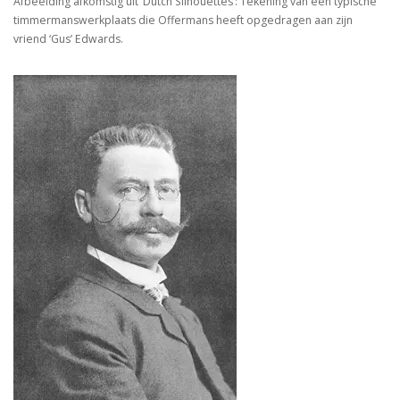
Afbeelding afkomstig uit ‘Dutch Silhouettes’: Tekening van een typische
timmermanswerkplaats die Offermans heeft opgedragen aan zijn
vriend ‘Gus’ Edwards.