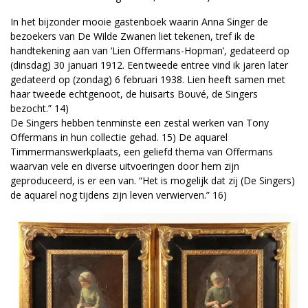
In het bijzonder mooie gastenboek waarin Anna Singer de
bezoekers van De Wilde Zwanen liet tekenen, tref ik de
handtekening aan van ‘Lien Offermans-Hopman’, gedateerd op
(dinsdag) 30 januari 1912. Een tweede entree vind ik jaren later
gedateerd op (zondag) 6 februari 1938. Lien heeft samen met
haar tweede echtgenoot, de huisarts Bouvé, de Singers
bezocht.” 14)
De Singers hebben tenminste een zestal werken van Tony
Offermans in hun collectie gehad. 15) De aquarel
Timmermanswerkplaats, een geliefd thema van Offermans
waarvan vele en diverse uitvoeringen door hem zijn
geproduceerd, is er een van. “Het is mogelijk dat zij (De Singers)
de aquarel nog tijdens zijn leven verwierven.” 16)