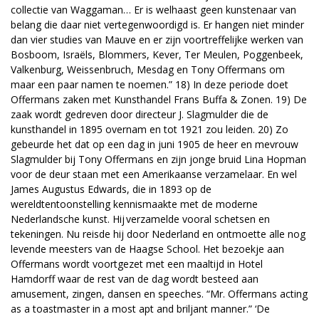
collectie van Waggaman… Er is welhaast geen kunstenaar van
belang die daar niet vertegenwoordigd is. Er hangen niet minder
dan vier studies van Mauve en er zijn voortreffelijke werken van
Bosboom, Israëls, Blommers, Kever, Ter Meulen, Poggenbeek,
Valkenburg, Weissenbruch, Mesdag en Tony Offermans om
maar een paar namen te noemen.” 18) In deze periode doet
Offermans zaken met Kunsthandel Frans Buffa & Zonen. 19) De
zaak wordt gedreven door directeur J. Slagmulder die de
kunsthandel in 1895 overnam en tot 1921 zou leiden. 20) Zo
gebeurde het dat op een dag in juni 1905 de heer en mevrouw
Slagmulder bij Tony Offermans en zijn jonge bruid Lina Hopman
voor de deur staan met een Amerikaanse verzamelaar. En wel
James Augustus Edwards, die in 1893 op de
wereldtentoonstelling kennismaakte met de moderne
Nederlandsche kunst. Hij verzamelde vooral schetsen en
tekeningen. Nu reisde hij door Nederland en ontmoette alle nog
levende meesters van de Haagse School. Het bezoekje aan
Offermans wordt voortgezet met een maaltijd in Hotel
Hamdorff waar de rest van de dag wordt besteed aan
amusement, zingen, dansen en speeches. “Mr. Offermans acting
as a toastmaster in a most apt and briljant manner.” ‘De