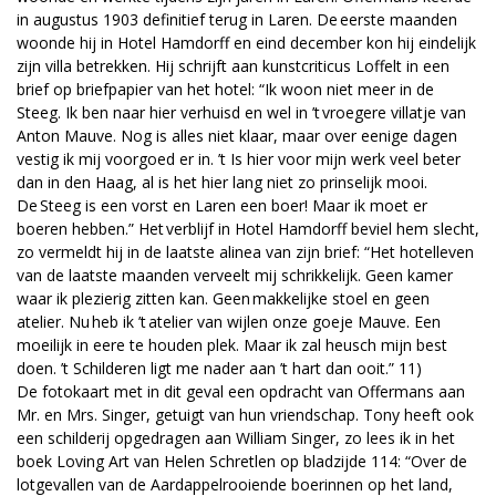
in augustus 1903 definitief terug in Laren. De eerste maanden
woonde hij in Hotel Hamdorff en eind december kon hij eindelijk
zijn villa betrekken. Hij schrijft aan kunstcriticus Loffelt in een
brief op briefpapier van het hotel: “Ik woon niet meer in de
Steeg. Ik ben naar hier verhuisd en wel in ’t vroegere villatje van
Anton Mauve. Nog is alles niet klaar, maar over eenige dagen
vestig ik mij voorgoed er in. ’t Is hier voor mijn werk veel beter
dan in den Haag, al is het hier lang niet zo prinselijk mooi.
De Steeg is een vorst en Laren een boer! Maar ik moet er
boeren hebben.” Het verblijf in Hotel Hamdorff beviel hem slecht,
zo vermeldt hij in de laatste alinea van zijn brief: “Het hotelleven
van de laatste maanden verveelt mij schrikkelijk. Geen kamer
waar ik plezierig zitten kan. Geen makkelijke stoel en geen
atelier. Nu heb ik ’t atelier van wijlen onze goeje Mauve. Een
moeilijk in eere te houden plek. Maar ik zal heusch mijn best
doen. ’t Schilderen ligt me nader aan ’t hart dan ooit.” 11)
De fotokaart met in dit geval een opdracht van Offermans aan
Mr. en Mrs. Singer, getuigt van hun vriendschap. Tony heeft ook
een schilderij opgedragen aan William Singer, zo lees ik in het
boek Loving Art van Helen Schretlen op bladzijde 114: “Over de
lotgevallen van de Aardappelrooiende boerinnen op het land,