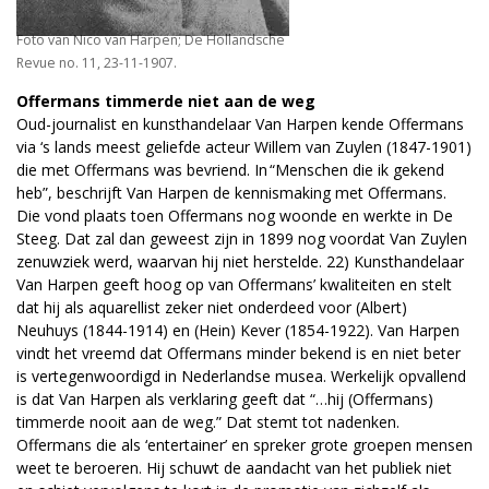
Foto van Nico van Harpen; De Hollandsche
Revue no. 11, 23-11-1907.
Offermans timmerde niet aan de weg
Oud-journalist en kunsthandelaar Van Harpen kende Offermans
via ‘s lands meest geliefde acteur Willem van Zuylen (1847-1901)
die met Offermans was bevriend. In “Menschen die ik gekend
heb”, beschrijft Van Harpen de kennismaking met Offermans.
Die vond plaats toen Offermans nog woonde en werkte in De
Steeg. Dat zal dan geweest zijn in 1899 nog voordat Van Zuylen
zenuwziek werd, waarvan hij niet herstelde. 22) Kunsthandelaar
Van Harpen geeft hoog op van Offermans’ kwaliteiten en stelt
dat hij als aquarellist zeker niet onderdeed voor (Albert)
Neuhuys (1844-1914) en (Hein) Kever (1854-1922). Van Harpen
vindt het vreemd dat Offermans minder bekend is en niet beter
is vertegenwoordigd in Nederlandse musea. Werkelijk opvallend
is dat Van Harpen als verklaring geeft dat “…hij (Offermans)
timmerde nooit aan de weg.” Dat stemt tot nadenken.
Offermans die als ‘entertainer’ en spreker grote groepen mensen
weet te beroeren. Hij schuwt de aandacht van het publiek niet