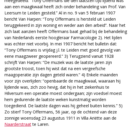
meegedeeld: “Tony Offermans die den laatsten tijd lijdend was
aan een maagkwaal heeft zich onder behandeling van Prof. Van
Leersum te Leiden gesteld.” Al in no. 9 van 5 februari 1907
bericht Van Harpen: “Tony Offermans is hersteld uit Leiden
teruggekeerd in zijn woning en weder aan den arbeid”. Naar het
zich laat aanzien heeft Offermans baat gehad bij de behandeling
van Nederlands eerste hoogleraar Farmacologie 2). Het lijden
was echter niet voorbij. In mei 1907 bericht het bulletin dat:
“Tony Offermans is vrijdag j.l. te Leiden met goed gevolg van
eene maagzweer geopereerd.” 3) Terugziend vanuit 1928
schrijft Van Harpen: “De muziek was de laatste jaren zijn
grootste troost, toen hij wist dat na een vergeefsche
maagoperatie zijn dagen geteld waren.” 4) Enkele maanden
voor zijn overlijden: “openbaarde de maagkwaal, waaraan hij
lijdende was, zich zoo hevig, dat hij in het ziekenhuis te
Hilversum een operatie moest ondergaan; zijn voedsel moest
hem gedurende de laatste weken kunstmatig worden
toegediend. De laatste dagen was hij geheel buiten kennis.” 5)
Zo stierf Tony Offermans, 56 jaar, op de ochtend van deze
zonnige woensdag 23 augustus 1911 in Villa Ariëtte aan de
Naarderstraat
te Laren.