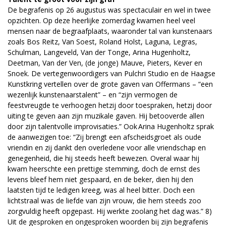
De begrafenis op 26 augustus was spectaculair en wel in twee
opzichten. Op deze heerlijke zomerdag kwamen heel veel
mensen naar de begraafplaats, waaronder tal van kunstenaars
zoals Bos Reitz, Van Soest, Roland Holst, Laguna, Legras,
Schulman, Langeveld, Van der Tonge, Arina Hugenholtz,
Deetman, Van der Ven, (de jonge) Mauve, Pieters, Kever en
Snoek. De vertegenwoordigers van Pulchri Studio en de Haagse
Kunstkring vertellen over de grote gaven van Offermans – “een
wezenlijk kunstenaarstalent” – en “zijn vermogen de
feestvreugde te verhoogen hetzij door toespraken, hetzij door
uiting te geven aan zijn muzikale gaven. Hij betooverde allen
door zijn talentvolle improvisaties.” Ook Arina Hugenholtz sprak
de aanwezigen toe: “Zij brengt een afscheidsgroet als oude
vriendin en zij dankt den overledene voor alle vriendschap en
genegenheid, die hij steeds heeft bewezen. Overal waar hij
kwam heerschte een prettige stemming, doch de ernst des
levens bleef hem niet gespaard, en de beker, dien hij den
laatsten tijd te ledigen kreeg, was al heel bitter. Doch een
lichtstraal was de liefde van zijn vrouw, die hem steeds zoo
zorgvuldig heeft opgepast. Hij werkte zoolang het dag was.” 8)
Uit de gesproken en ongesproken woorden bij zijn begrafenis