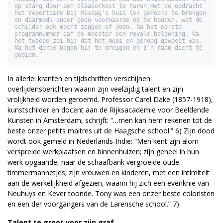
op stang door een blaasorkest te huren met de opdracht 
het repertoire bij Mesdag’s huis ten gehoore te brengen 
en daarmede onder geen voorwaarde op te houden, wat de 
schilder ook mocht zeggen of doen. Na het eerste 
programnummer gaf de meester een royale belooning. Na 
het tweede zei hij dat het mooi en genoeg geweest was. 
Na het derde begon hij te dreigen en z’n raam dicht te 
gooien.”
In allerlei kranten en tijdschriften verschijnen
overlijdensberichten waarin zijn veelzijdig talent en zijn
vrolijkheid worden geroemd. Professor Carel Dake (1857-1918),
kunstschilder en docent aan de Rijksacademie voor Beeldende
Kunsten in Amsterdam, schrijft: “…men kan hem rekenen tot de
beste onzer petits maitres uit de Haagsche school.” 6) Zijn dood
wordt ook gemeld in Nederlands-Indië: “Men kent zijn alom
verspreide werkplaatsen en binnenhuizen; zijn geheel in hun
werk opgaande, naar de schaafbank vergroeide oude
timmermannetjes; zijn vrouwen en kinderen, met een intimiteit
aan de werkelijkheid afgezien, waarin hij zich een evenknie van
Neuhuys en Kever toonde. Tony was een onzer beste coloristen
en een der voorgangers van de Larensche school.” 7)
Talent te groot voor zijn graf