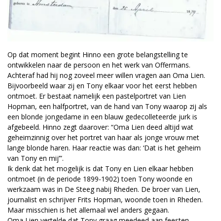
Op dat moment begint Hinno een grote belangstelling te
ontwikkelen naar de persoon en het werk van Offermans.
Achteraf had hij nog zoveel meer willen vragen aan Oma Lien.
Bijvoorbeeld waar zij en Tony elkaar voor het eerst hebben
ontmoet. Er bestaat namelijk een pastelportret van Lien
Hopman, een halfportret, van de hand van Tony waarop zij als
een blonde jongedame in een blauw gedecolleteerde jurk is
afgebeeld. Hinno zegt daarover: “Oma Lien deed altijd wat
geheimzinnig over het portret van haar als jonge vrouw met
lange blonde haren. Haar reactie was dan: ‘Dat is het geheim
van Tony en mij’”.
Ik denk dat het mogelijk is dat Tony en Lien elkaar hebben
ontmoet (in de periode 1899-1902) toen Tony woonde en
werkzaam was in De Steeg nabij Rheden. De broer van Lien,
journalist en schrijver Frits Hopman, woonde toen in Rheden.
Maar misschien is het allemaal wel anders gegaan.
Oma Lien vertelde dat Tony graag meedeed aan feesten,