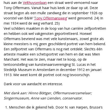
huis aan de
Velthuysenlaan
een straat werd vernoemd naar
Tony Offermans. Vanuit haar huis keek ze daar op uit. Deze
straat begon als een mulle zandweg die in september 1926 op
voorstel van B&W ‘
Tony Offermansweg
’ werd genoemd. 24) In
mei 1934 werd de weg verhard. 25)
Veel schilders maakten in de loop van hun carrière zelfportretten
en hebben ook wel vakgenoten geportretteerd. Hoewel
Offermans bevriend was met vele kunstenaars, zowel grote als
kleine meesters is mij geen geschilderd portret van hem bekend.
Een zelfportret van Offermans is nog niet ontdekt. Slechts één
artieste maakte een schetsportret van hem en dat was Mien
Marchant. Het was te zien, maar niet te koop, op de
tentoonstelling van kunstenaarsvereniging St. Lucas in het
Stedelijk Museum in Amsterdam in december 1912 en januari
1913. Wie weet komt dit portret ooit nog tevoorschijn.
Dank voor uw aandacht en interesse.
Met dank aan: Hinno Böttger, Offermansverzamelaar;
Singermuseum, Anne van Lienden, conservator.
Menschen die ik gekend heb. Door N. van Harpen, Brusse’s