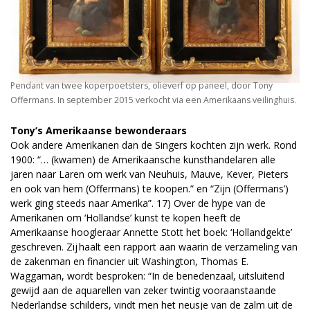
Pendant van twee koperpoetsters, olieverf op paneel, door Tony
Offermans. In september 2015 verkocht via een Amerikaans veilinghuis.
Tony’s Amerikaanse bewonderaars
Ook andere Amerikanen dan de Singers kochten zijn werk. Rond
1900: “… (kwamen) de Amerikaansche kunsthandelaren alle
jaren naar Laren om werk van Neuhuis, Mauve, Kever, Pieters
en ook van hem (Offermans) te koopen.” en “Zijn (Offermans’)
werk ging steeds naar Amerika”. 17) Over de hype van de
Amerikanen om ‘Hollandse’ kunst te kopen heeft de
Amerikaanse hoogleraar Annette Stott het boek: ‘Hollandgekte’
geschreven. Zij haalt een rapport aan waarin de verzameling van
de zakenman en financier uit Washington, Thomas E.
Waggaman, wordt besproken: “In de benedenzaal, uitsluitend
gewijd aan de aquarellen van zeker twintig vooraanstaande
Nederlandse schilders, vindt men het neusje van de zalm uit de