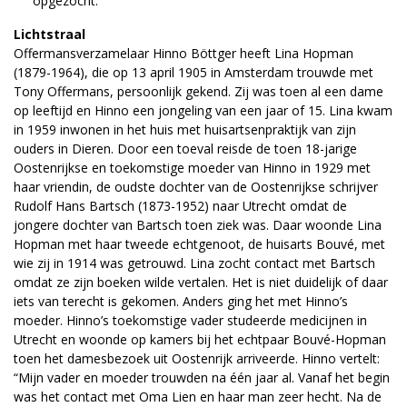
opgezocht.
Lichtstraal
Offermansverzamelaar Hinno Böttger heeft Lina Hopman
(1879-1964), die op 13 april 1905 in Amsterdam trouwde met
Tony Offermans, persoonlijk gekend. Zij was toen al een dame
op leeftijd en Hinno een jongeling van een jaar of 15. Lina kwam
in 1959 inwonen in het huis met huisartsenpraktijk van zijn
ouders in Dieren. Door een toeval reisde de toen 18-jarige
Oostenrijkse en toekomstige moeder van Hinno in 1929 met
haar vriendin, de oudste dochter van de Oostenrijkse schrijver
Rudolf Hans Bartsch (1873-1952) naar Utrecht omdat de
jongere dochter van Bartsch toen ziek was. Daar woonde Lina
Hopman met haar tweede echtgenoot, de huisarts Bouvé, met
wie zij in 1914 was getrouwd. Lina zocht contact met Bartsch
omdat ze zijn boeken wilde vertalen. Het is niet duidelijk of daar
iets van terecht is gekomen. Anders ging het met Hinno’s
moeder. Hinno’s toekomstige vader studeerde medicijnen in
Utrecht en woonde op kamers bij het echtpaar Bouvé-Hopman
toen het damesbezoek uit Oostenrijk arriveerde. Hinno vertelt:
“Mijn vader en moeder trouwden na één jaar al. Vanaf het begin
was het contact met Oma Lien en haar man zeer hecht. Na de