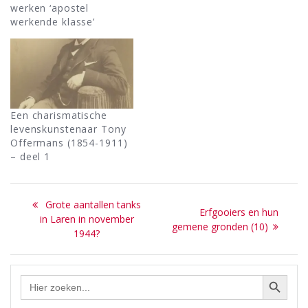
werken ‘apostel
werkende klasse’
Een charismatische
levenskunstenaar Tony
Offermans (1854-1911)
– deel 1
Bericht
Previous
Grote aantallen tanks
Next
Erfgooiers en hun
navigatie
post:
in Laren in november
post:
gemene gronden (10)
1944?
Zoekknop
Zoek
naar: