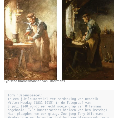
Typische timmermannen van Offermans.
Tony ‘Uilenspiegel’ 

In een jubileumartikel ter herdenking van Hendrik 
Willem Mesdag (1831-1915) in de Telegraaf van 
8 juli 1940 wordt een echt mooie grap van Offermans 
opgehaald: “Z’n kunstbroeders hielden van hem (Mesdag). 
Maar plaagden hem ook graag. Zoo joeg Tony Offermans 
Mesdag, die een broertje dood had aan blaasmuziek, eens 