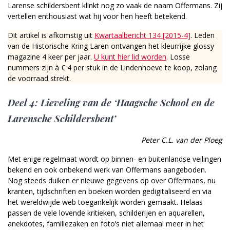
Larense schildersbent klinkt nog zo vaak de naam Offermans. Zij
vertellen enthousiast wat hij voor hen heeft betekend.
Dit artikel is afkomstig uit
Kwartaalbericht 134 [2015-4]
. Leden
van de Historische Kring Laren ontvangen het kleurrijke glossy
magazine 4 keer per jaar.
U kunt hier lid worden
. Losse
nummers zijn à € 4 per stuk in de Lindenhoeve te koop, zolang
de voorraad strekt.
Deel 4: Lieveling van de ‘Haagsche School en de
Larensche Schildersbent’
Peter C.L. van der Ploeg
Met enige regelmaat wordt op binnen- en buitenlandse veilingen
bekend en ook onbekend werk van Offermans aangeboden.
Nog steeds duiken er nieuwe gegevens op over Offermans, nu
kranten, tijdschriften en boeken worden gedigitaliseerd en via
het wereldwijde web toegankelijk worden gemaakt. Helaas
passen de vele lovende kritieken, schilderijen en aquarellen,
anekdotes, familiezaken en foto’s niet allemaal meer in het