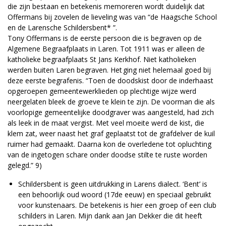
die zijn bestaan en betekenis memoreren wordt duidelijk dat
Offermans bij zovelen de lieveling was van “de Haagsche School
en de Larensche Schildersbent* ”.
Tony Offermans is de eerste persoon die is begraven op de
Algemene Begraafplaats in Laren. Tot 1911 was er alleen de
katholieke begraafplaats St Jans Kerkhof. Niet katholieken
werden buiten Laren begraven. Het ging niet helemaal goed bij
deze eerste begrafenis. “Toen de doodskist door de inderhaast
opgeroepen gemeentewerklieden op plechtige wijze werd
neergelaten bleek de groeve te klein te zijn. De voorman die als
voorlopige gemeentelijke doodgraver was aangesteld, had zich
als leek in de maat vergist. Met veel moeite werd de kist, die
klem zat, weer naast het graf geplaatst tot de grafdelver de kuil
ruimer had gemaakt. Daarna kon de overledene tot opluchting
van de ingetogen schare onder doodse stilte te ruste worden
gelegd.” 9)
Schildersbent is geen uitdrukking in Larens dialect. ‘Bent’ is
een behoorlijk oud woord (17de eeuw) en speciaal gebruikt
voor kunstenaars. De betekenis is hier een groep of een club
schilders in Laren. Mijn dank aan Jan Dekker die dit heeft