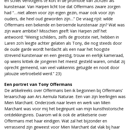
en schiet vervolgens te kort in de promotie van zichzelf als
kunstenaar. Van Harpen licht toe dat Offermans zware zorgen
had “… niet alleen voor zijn eigen gezin, maar ook voor zijn
ouders, die heel oud geworden zijn…” De vraag rijst: wilde
Offermans een bekende en beroemde kunstenaar zijn? Wat was
zijn ware ambitie? Misschien geeft Van Harpen zelf het
antwoord: “Weinig schilders, zelfs de grootste niet, hebben in
Laren zo’n leegte achter gelaten als Tony, die nog steeds door
de oude garde wordt herdacht als een naar het hoogste
strevend kunstenaar en een geestig, trouw en eerlijk kameraad,
op wiens kritiek de jongeren het meest gesteld waren, omdat zij
oprecht gemeend, van veel vakkennis getuigde en nooit door
jalouzie vertroebeld werd.” 23)
Een portret van Tony Offermans
De artikelreeks over Offermans ben ik begonnen bij Offermans’
leraarschap aan Ars Aemula Naturae. Een van zijn leerlingen was
Mien Marchant. Onderzoek naar leven en werk van Mien
Marchant was voor mij het beginpunt van mijn kunsthistorische
ontdekkingsreis. Daarom wil ik ook de artikelserie over
Offermans met haar eindigen. Wat zal het bijzonder en
verrassend zijn geweest voor Mien Marchant dat vlak bij haar