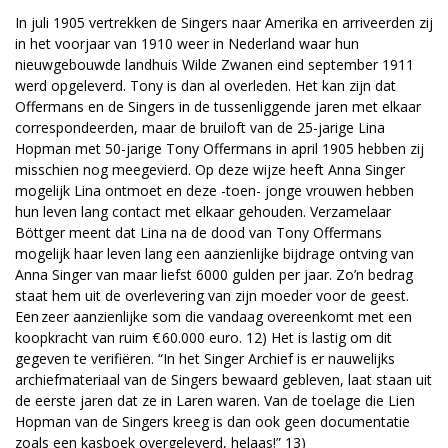
In juli 1905 vertrekken de Singers naar Amerika en arriveerden zij
in het voorjaar van 1910 weer in Nederland waar hun
nieuwgebouwde landhuis Wilde Zwanen eind september 1911
werd opgeleverd. Tony is dan al overleden. Het kan zijn dat
Offermans en de Singers in de tussenliggende jaren met elkaar
correspondeerden, maar de bruiloft van de 25-jarige Lina
Hopman met 50-jarige Tony Offermans in april 1905 hebben zij
misschien nog meegevierd. Op deze wijze heeft Anna Singer
mogelijk Lina ontmoet en deze -toen- jonge vrouwen hebben
hun leven lang contact met elkaar gehouden. Verzamelaar
Böttger meent dat Lina na de dood van Tony Offermans
mogelijk haar leven lang een aanzienlijke bijdrage ontving van
Anna Singer van maar liefst 6000 gulden per jaar. Zo’n bedrag
staat hem uit de overlevering van zijn moeder voor de geest.
Een zeer aanzienlijke som die vandaag overeenkomt met een
koopkracht van ruim € 60.000 euro. 12) Het is lastig om dit
gegeven te verifiëren. “In het Singer Archief is er nauwelijks
archiefmateriaal van de Singers bewaard gebleven, laat staan uit
de eerste jaren dat ze in Laren waren. Van de toelage die Lien
Hopman van de Singers kreeg is dan ook geen documentatie
zoals een kasboek overgeleverd, helaas!” 13)