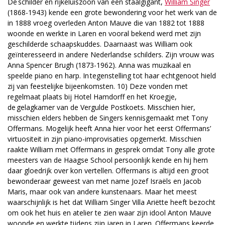
De schilder en rijkeluiszoon van een staalgigant,
William Singer
(1868-1943) kende een grote bewondering voor het werk van de
in 1888 vroeg overleden Anton Mauve die van 1882 tot 1888
woonde en werkte in Laren en vooral bekend werd met zijn
geschilderde schaapskuddes. Daarnaast was William ook
geïnteresseerd in andere Nederlandse schilders. Zijn vrouw was
Anna Spencer Brugh (1873-1962). Anna was muzikaal en
speelde piano en harp. In tegenstelling tot haar echtgenoot hield
zij van feestelijke bijeenkomsten. 10) Deze vonden met
regelmaat plaats bij Hotel Hamdorff en het Kroegje,
de gelagkamer van de Vergulde Postkoets. Misschien hier,
misschien elders hebben de Singers kennisgemaakt met Tony
Offermans. Mogelijk heeft Anna hier voor het eerst Offermans’
virtuositeit in zijn piano-improvisaties opgemerkt. Misschien
raakte William met Offermans in gesprek omdat Tony alle grote
meesters van de Haagse School persoonlijk kende en hij hem
daar gloedrijk over kon vertellen. Offermans is altijd een groot
bewonderaar geweest van met name Jozef Israëls en Jacob
Maris, maar ook van andere kunstenaars. Maar het meest
waarschijnlijk is het dat William Singer Villa Ariëtte heeft bezocht
om ook het huis en atelier te zien waar zijn idool Anton Mauve
woonde en werkte tijdens zijn jaren in Laren. Offermans keerde