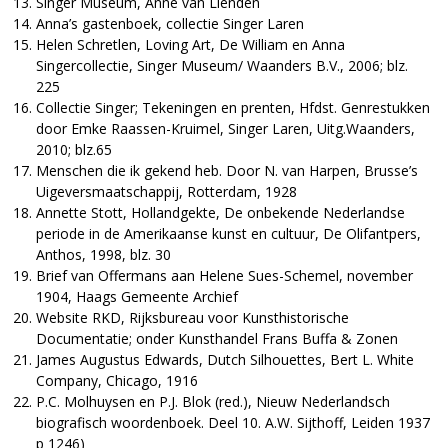
Singer Museum, Anne van Lienden
Anna’s gastenboek, collectie Singer Laren
Helen Schretlen, Loving Art, De William en Anna
Singercollectie, Singer Museum/ Waanders B.V., 2006; blz.
225
Collectie Singer; Tekeningen en prenten, Hfdst. Genrestukken
door Emke Raassen-Kruimel, Singer Laren, Uitg.Waanders,
2010; blz.65
Menschen die ik gekend heb. Door N. van Harpen, Brusse’s
Uigeversmaatschappij, Rotterdam, 1928
Annette Stott, Hollandgekte, De onbekende Nederlandse
periode in de Amerikaanse kunst en cultuur, De Olifantpers,
Anthos, 1998, blz. 30
Brief van Offermans aan Helene Sues-Schemel, november
1904, Haags Gemeente Archief
Website RKD, Rijksbureau voor Kunsthistorische
Documentatie; onder Kunsthandel Frans Buffa & Zonen
James Augustus Edwards, Dutch Silhouettes, Bert L. White
Company, Chicago, 1916
P.C. Molhuysen en P.J. Blok (red.), Nieuw Nederlandsch
biografisch woordenboek. Deel 10. A.W. Sijthoff, Leiden 1937
p 1246)