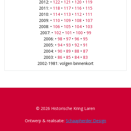
2012: •
122
•
121
•
120
•
119
2011: •
118
•
117
•
116
•
115
2010: •
114
•
113
•
112
•
111
2009: •
110
•
109
•
108
•
107
2008: •
106
•
105
•
104
•
103
2007: •
102
•
101
•
100
•
99
2006: •
98
•
97
•
96
•
95
2005: •
94
•
93
•
92
•
91
2004: •
90
•
89
•
88
•
87
2003: •
86
•
85
•
84
•
83
2002-1981: volgen binnenkort
© 2026 Historische Kring Laren
Ontwerp & realisatie:
Schaapherder Design