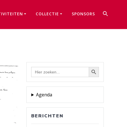
Zoek
TIVITEITEN
COLLECTIE
SPONSORS
naar:
Zoekkno
Zoekknop
Zoek
naar:
Agenda
BERICHTEN