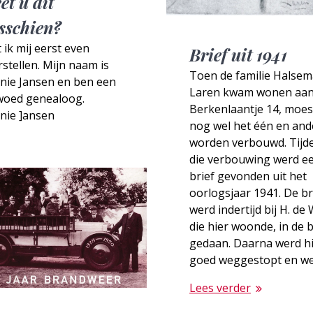
et u dit
sschien?
 ik mij eerst even
Brief uit 1941
stellen. Mijn naam is
Toen de familie Halsem
nie Jansen en ben een
Laren kwam wonen aan
woed genealoog.
Berkenlaantje 14, moes
nie ]ansen
nog wel het één en and
worden verbouwd. Tijd
die verbouwing werd e
brief gevonden uit het
oorlogsjaar 1941. De br
werd indertijd bij H. de 
die hier woonde, in de 
gedaan. Daarna werd hi
goed weggestopt en w
Lees verder