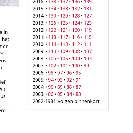
2016: •
138
•
137
•
136
•
135
2015: •
134
•
133
•
132
•
131
2014: •
130
•
129
•
128
•
127
2013: •
126
•
125
•
124
•
123
2012: •
122
•
121
•
120
•
119
a in
2011: •
118
•
117
•
116
•
115
 het
2010: •
114
•
113
•
112
•
111
t er
2009: •
110
•
109
•
108
•
107
er
2008: •
106
•
105
•
104
•
103
ens
2007: •
102
•
101
•
100
•
99
en
2006: •
98
•
97
•
96
•
95
2005: •
94
•
93
•
92
•
91
ief
2004: •
90
•
89
•
88
•
87
Wit,
2003: •
86
•
85
•
84
•
83
bus
2002-1981: volgen binnenkort
j
erd…