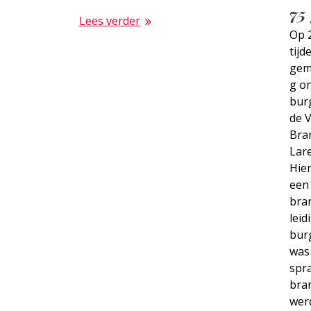
75
Lees verder
Op 
tijd
gem
g on
bur
de 
Bra
Lare
Hier
een 
bra
leid
bur
was
spr
bra
werd