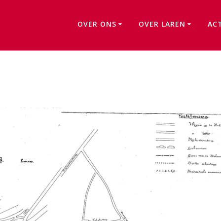
OVER ONS
OVER LAREN
AC
Berkenlaantje