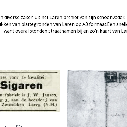
h diverse zaken uit het Laren-archief van zijn schoonvader:
ukken van plattegronden van Laren op A3 formaat.Een snell
el, want overal stonden straatnamen bij en zo’n kaart van L