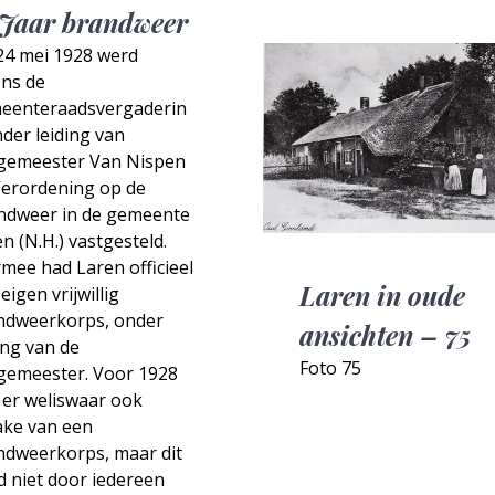
 Jaar brandweer
24 mei 1928 werd
ens de
eenteraadsvergaderin
der leiding van
gemeester Van Nispen
Verordening op de
ndweer in de gemeente
n (N.H.) vastgesteld.
mee had Laren officieel
Laren in oude
eigen vrijwillig
ndweerkorps, onder
ansichten – 75
ing van de
Foto 75
gemeester. Voor 1928
 er weliswaar ook
ake van een
ndweerkorps, maar dit
 niet door iedereen