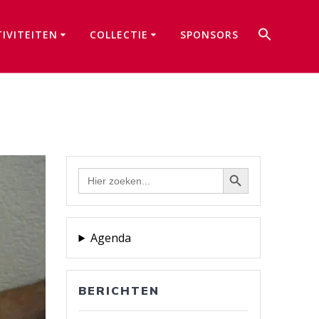
Zoek
TIVITEITEN
COLLECTIE
SPONSORS
naar:
Zoekkno
Zoekknop
Zoek
naar:
Agenda
BERICHTEN