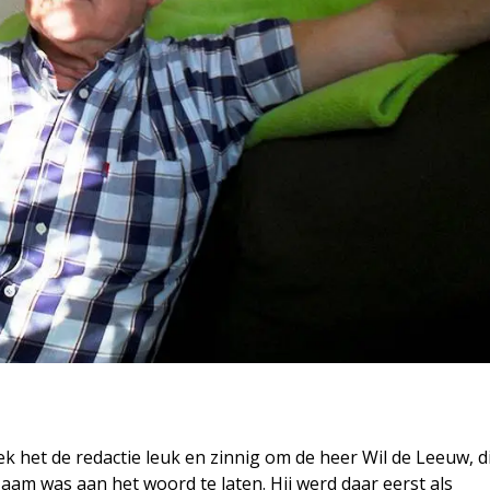
eek het de redactie leuk en zinnig om de heer Wil de Leeuw, d
aam was aan het woord te laten. Hij werd daar eerst als