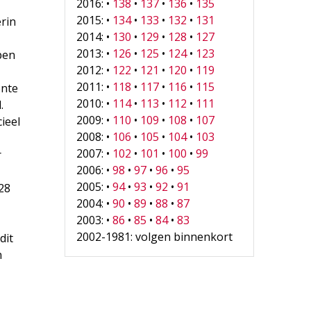
2016: •
138
•
137
•
136
•
135
2015: •
134
•
133
•
132
•
131
rin
2014: •
130
•
129
•
128
•
127
2013: •
126
•
125
•
124
•
123
pen
2012: •
122
•
121
•
120
•
119
2011: •
118
•
117
•
116
•
115
ente
2010: •
114
•
113
•
112
•
111
.
2009: •
110
•
109
•
108
•
107
ieel
2008: •
106
•
105
•
104
•
103
2007: •
102
•
101
•
100
•
99
r
2006: •
98
•
97
•
96
•
95
2005: •
94
•
93
•
92
•
91
28
2004: •
90
•
89
•
88
•
87
2003: •
86
•
85
•
84
•
83
2002-1981: volgen binnenkort
dit
n