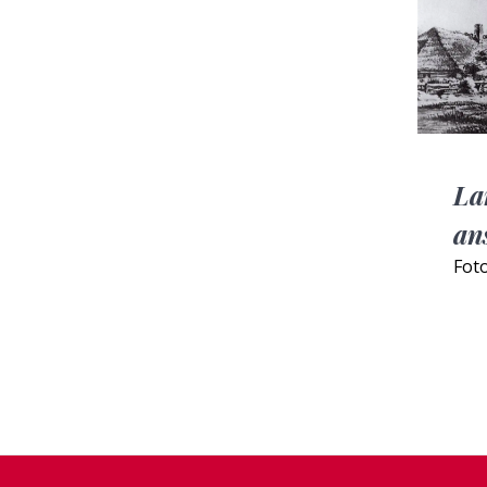
La
an
Fot