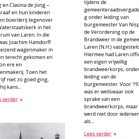
tijdens de
 en Clasina de Jong –
gemeenteraadsvergade
Graaf en hun kinderen
g onder leiding van
en boerderij tegenover
burgemeester Van Nis
aterstaatskerk in het
de Verordening op de
rum van Laren. In die
Brandweer in de geme
 was Joachim Hamdorff
Laren (N.H.) vastgesteld
 reizend wagenmaker in
Hiermee had Laren offic
en terecht gekomen en
een eigen vrijwillig
on ere en
brandweerkorps, onde
enmakerij. Toen het
leiding van de
ijf niet zo goed ging,
burgemeester. Voor 19
hij kans…
was er weliswaar ook
sprake van een
s verder
brandweerkorps, maar 
werd niet door iederee
als…
Lees verder