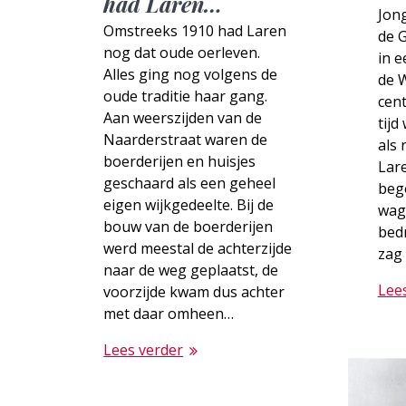
had Laren…
Jong
Omstreeks 1910 had Laren
de 
nog dat oude oerleven.
in e
Alles ging nog volgens de
de W
oude traditie haar gang.
cent
Aan weerszijden van de
tijd
Naarderstraat waren de
als
boerderijen en huisjes
Lar
geschaard als een geheel
beg
eigen wijkgedeelte. Bij de
wag
bouw van de boerderijen
bedr
werd meestal de achterzijde
zag 
naar de weg geplaatst, de
Lee
voorzijde kwam dus achter
met daar omheen…
Lees verder