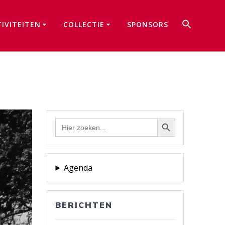
Zoek
TIVITEITEN
COLLECTIE
SPONSORS
naar:
Zoekkno
Zoekknop
Zoek
naar:
Agenda
BERICHTEN