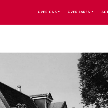
OVER ONS
OVER LAREN
AC
Nieuw Larenweg