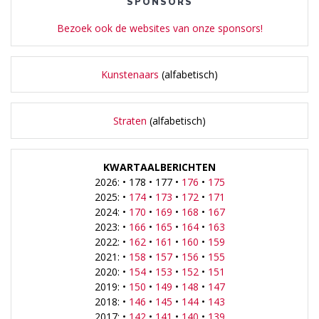
SPONSORS
Bezoek ook de websites van onze sponsors!
Kunstenaars
(alfabetisch)
Straten
(alfabetisch)
KWARTAALBERICHTEN
2026: • 178 • 177 •
176
•
175
2025: •
174
•
173
•
172
•
171
2024: •
170
•
169
•
168
•
167
2023: •
166
•
165
•
164
•
163
2022: •
162
•
161
•
160
•
159
2021: •
158
•
157
•
156
•
155
2020: •
154
•
153
•
152
•
151
2019: •
150
•
149
•
148
•
147
2018: •
146
•
145
•
144
•
143
2017: •
142
•
141
•
140
•
139