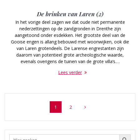
De brinken van Laren (2)
In het vorige deel zagen we dat oude niet permanente
nederzettingen op de zandgronden in Drenthe zijn
aangetoond onder esdekken. Het grootste deel van de
Gooise engen is allang bebouwd met woonwijken, ook die
van Laren grotendeels. De Larense engrestanten zijn
daarom van potentieel grote archeologische waarde,
evenals overigens de tuinen van de grote villa’s.…
Lees verder
Posts
Page
Page
1
2
navigation
Zoekknop
Zoek