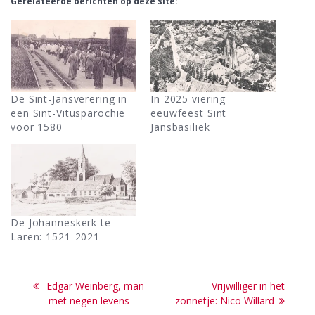
Gerelateerde berichten op deze site:
De Sint-Jansverering in
In 2025 viering
een Sint-Vitusparochie
eeuwfeest Sint
voor 1580
Jansbasiliek
De Johanneskerk te
Laren: 1521-2021
Bericht
Previous
Next
Edgar Weinberg, man
Vrijwilliger in het
navigatie
post:
post:
met negen levens
zonnetje: Nico Willard