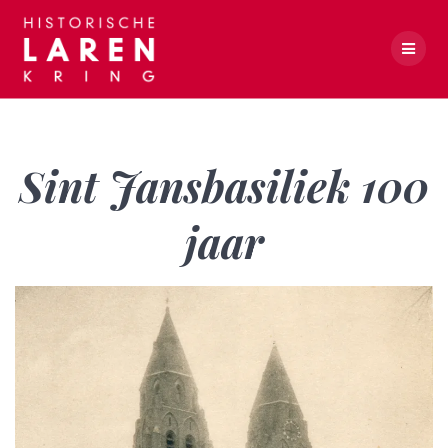
Skip
to
content
Sint Jansbasiliek 100 jaar
Sint Jansbasiliek 100
jaar