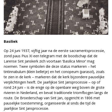
Basiliek
Op 24 juni 1937, vijftig jaar na de eerste sacramentsprocessie,
zond paus Pius XI een telegram met de boodschap dat de
Larense Sint Janskerk zich voortaan ‘Basilica Minor’ mag
noemen. Twee symbolen die deze status markeren – het
tintinnabulum (klein belletje) en het conopeum (parasol), zoals
te zien in de kerk – markeren dat de kerk bijzondere pauselijke
verplichtingen heeft. De jaarlijkse Sint Jansprocessie – op of
rond 24 juni – is de enige op de openbare weg boven de grote
rivieren in Nederland, en bevat traditionele triomfbogen langs de
route. De Broederschap van Sint Jan, opgericht in 1806 met
pauselijke toestemming, organiseerde al sinds die tijd de
jaarlijkse Sint Jansprocessie.