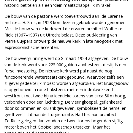
historici betitelen als een ‘klein maatschappelijk mirakel’.
De bouw van de pastorie werd toevertrouwd aan de Larense
architect H. Smit; in 1923 kon deze in gebruik worden genomen.
Met de bouw van de kerk werd de ervaren architect Wolter te
Riele (1867–1937) uit Utrecht belast. Deze oud-leerling van
Pierre Cuypers ontwierp de nieuwe kerk in late neogotiek met
expressionistische accenten.
De bouwvergunning werd op 8 maart 1924 afgegeven. De bouw
van de kerk werd voor 225.000 gulden aanbesteed, destijds een
forse investering. De nieuwe kerk werd pal naast de nog
functionerende waterstaatskerk gebouwd, waarvoor zelfs een
zijgevel gedeeltelijk moest worden afgebroken. Het kruisgebouw
is opgebouwd in rode baksteen, met een indrukwekkend
westfront met twee bijna identieke torens van circa 50 m hoog,
verbonden door een luchtbrug. De vieringkoepel, geflankeerd
door kolommen en kruisribgewelven, symboliseert de hemel en
geeft veel licht aan de liturgieruimte. Had het aan architect
Te Riele gelegen dan zouden de twee torens hoger dan vijftig
meter boven het Gooise landschap uitsteken. Maar het