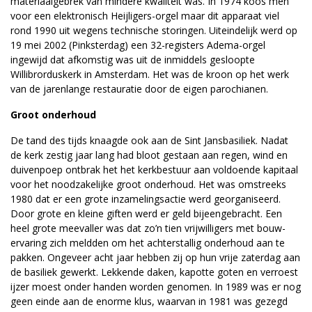
materiaalgebrek van mindere kwaliteit was. In 1974 koos men
voor een elektronisch Heijligers-orgel maar dit apparaat viel
rond 1990 uit wegens technische storingen. Uiteindelijk werd op
19 mei 2002 (Pinksterdag) een 32-registers Adema-orgel
ingewijd dat afkomstig was uit de inmiddels gesloopte
Willibrorduskerk in Amsterdam. Het was de kroon op het werk
van de jarenlange restauratie door de eigen parochianen.
Groot onderhoud
De tand des tijds knaagde ook aan de Sint Jansbasiliek. Nadat
de kerk zestig jaar lang had bloot gestaan aan regen, wind en
duivenpoep ontbrak het het kerkbestuur aan voldoende kapitaal
voor het noodzakelijke groot onderhoud. Het was omstreeks
1980 dat er een grote inzamelingsactie werd georganiseerd.
Door grote en kleine giften werd er geld bijeengebracht. Een
heel grote meevaller was dat zo’n tien vrijwilligers met bouw-
ervaring zich meldden om het achterstallig onderhoud aan te
pakken. Ongeveer acht jaar hebben zij op hun vrije zaterdag aan
de basiliek gewerkt. Lekkende daken, kapotte goten en verroest
ijzer moest onder handen worden genomen. In 1989 was er nog
geen einde aan de enorme klus, waarvan in 1981 was gezegd