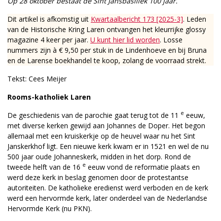
Op 28 oktober bestaat de Sint Jansbasiliek 100 jaar.
Dit artikel is afkomstig uit
Kwartaalbericht 173 [2025-3]
. Leden
van de Historische Kring Laren ontvangen het kleurrijke glossy
magazine 4 keer per jaar.
U kunt hier lid worden
. Losse
nummers zijn à € 9,50 per stuk in de Lindenhoeve en bij Bruna
en de Larense boekhandel te koop, zolang de voorraad strekt.
Tekst: Cees Meijer
Rooms-katholiek Laren
e
De geschiedenis van de parochie gaat terug tot de 11
eeuw,
met diverse kerken gewijd aan Johannes de Doper. Het begon
allemaal met een kruiskerkje op de heuvel waar nu het Sint
Janskerkhof ligt. Een nieuwe kerk kwam er in 1521 en wel de nu
500 jaar oude Johanneskerk, midden in het dorp. Rond de
e
tweede helft van de 16
eeuw vond de reformatie plaats en
werd deze kerk in beslag genomen door de protestantse
autoriteiten. De katholieke eredienst werd verboden en de kerk
werd een hervormde kerk, later onderdeel van de Nederlandse
Hervormde Kerk (nu PKN).