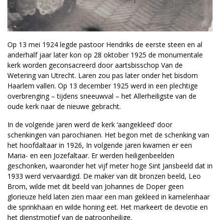
Op 13 mei 1924 legde pastoor Hendriks de eerste steen en al
anderhalf jaar later kon op 28 oktober 1925 de monumentale
kerk worden geconsacreerd door aartsbisschop Van de
Wetering van Utrecht. Laren zou pas later onder het bisdom
Haarlem vallen. Op 13 december 1925 werd in een plechtige
overbrenging – tijdens sneeuwval – het Allerheiligste van de
oude kerk naar de nieuwe gebracht.
In de volgende jaren werd de kerk ‘aangekleed’ door
schenkingen van parochianen. Het begon met de schenking van
het hoofdaltaar in 1926, In volgende jaren kwamen er een
Maria- en een Jozefaltaar. Er werden heiligenbeelden
geschonken, waaronder het vijf meter hoge Sint Jansbeeld dat in
1933 werd vervaardigd. De maker van dit bronzen beeld, Leo
Brom, wilde met dit beeld van Johannes de Doper geen
glorieuze held laten zien maar een man gekleed in kamelenhaar
die sprinkhaan en wilde honing eet. Het markeert de devotie en
het dienstmotief van de patroonheilige.