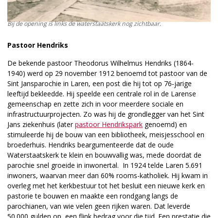
Bij de opening is links de waterstaatskerk nog zichtbaar.
Pastoor Hendriks
De bekende pastoor Theodorus Wilhelmus Hendriks (1864-
1940) werd op 29 november 1912 benoemd tot pastoor van de
Sint Jansparochie in Laren, een post die hij tot op 76‑jarige
leeftijd bekleedde. Hij speelde een centrale rol in de Larense
gemeenschap en zette zich in voor meerdere sociale en
infrastructuurprojecten. Zo was hij de grondlegger van het Sint
Jans ziekenhuis (later
pastoor Hendrikspark
genoemd) en
stimuleerde hij de bouw van een bibliotheek, meisjesschool en
broederhuis. Hendriks beargumenteerde dat de oude
Waterstaatskerk te klein en bouwvallig was, mede doordat de
parochie snel groeide in inwonertal. In 1924 telde Laren 5.691
inwoners, waarvan meer dan 60% rooms-katholiek. Hij kwam in
overleg met het kerkbestuur tot het besluit een nieuwe kerk en
pastorie te bouwen en maakte een rondgang langs de
parochianen, van wie velen geen rijken waren. Dat leverde
50.000 gulden op, een flink bedrag voor die tijd. Een prestatie die