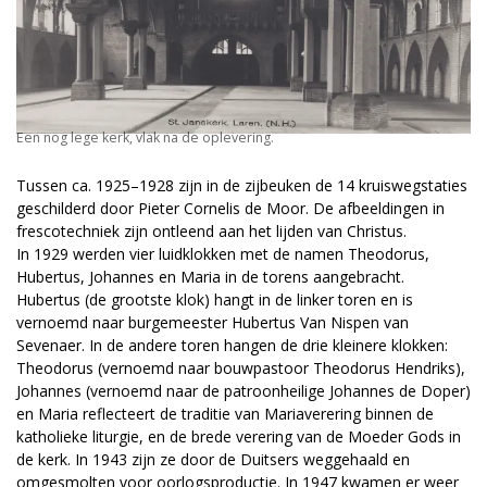
Een nog lege kerk, vlak na de oplevering.
Tussen ca. 1925–1928 zijn in de zijbeuken de 14 kruiswegstaties
geschilderd door Pieter Cornelis de Moor. De afbeeldingen in
frescotechniek zijn ontleend aan het lijden van Christus.
In 1929 werden vier luidklokken met de namen Theodorus,
Hubertus, Johannes en Maria in de torens aangebracht.
Hubertus (de grootste klok) hangt in de linker toren en is
vernoemd naar burgemeester Hubertus Van Nispen van
Sevenaer. In de andere toren hangen de drie kleinere klokken:
Theodorus (vernoemd naar bouwpastoor Theodorus Hendriks),
Johannes (vernoemd naar de patroonheilige Johannes de Doper)
en Maria reflecteert de traditie van Mariaverering binnen de
katholieke liturgie, en de brede verering van de Moeder Gods in
de kerk. In 1943 zijn ze door de Duitsers weggehaald en
omgesmolten voor oorlogs­productie. In 1947 kwamen er weer