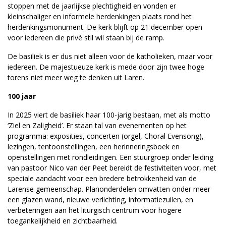
stoppen met de jaarlijkse plechtigheid en vonden er
kleinschaliger en informele herdenkingen plaats rond het
herdenkingsmonument. De kerk blijft op 21 december open
voor iedereen die privé stil wil staan bij de ramp.
De basiliek is er dus niet alleen voor de katholieken, maar voor
iedereen. De majestueuze kerk is mede door zijn twee hoge
torens niet meer weg te denken uit Laren.
100 jaar
In 2025 viert de basiliek haar 100‑jarig bestaan, met als motto
‘Ziel en Zaligheid’. Er staan tal van evenementen op het
programma: exposities, concerten (orgel, Choral Evensong),
lezingen, tentoonstellingen, een herinneringsboek en
openstellingen met rondleidingen. Een stuurgroep onder leiding
van pastoor Nico van der Peet bereidt de festiviteiten voor, met
speciale aandacht voor een bredere betrokkenheid van de
Larense gemeenschap. Planonderdelen omvatten onder meer
een glazen wand, nieuwe verlichting, informatiezuilen, en
verbeteringen aan het liturgisch centrum voor hogere
toegankelijkheid en zichtbaarheid.