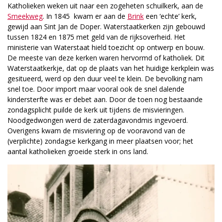
Katholieken weken uit naar een zogeheten schuilkerk, aan de
Smeekweg
. In 1845 kwam er aan de
Brink
een ‘echte’ kerk,
gewijd aan Sint Jan de Doper. Waterstaatkerken zijn gebouwd
tussen 1824 en 1875 met geld van de rijksoverheid. Het
ministerie van Waterstaat hield toezicht op ontwerp en bouw.
De meeste van deze kerken waren hervormd of katholiek. Dit
Waterstaatkerkje, dat op de plaats van het huidige kerkplein was
gesitueerd, werd op den duur veel te klein. De bevolking nam
snel toe. Door import maar vooral ook de snel dalende
kindersterfte was er debet aan. Door de toen nog bestaande
zondagsplicht puilde de kerk uit tijdens de misvieringen.
Noodgedwongen werd de zaterdagavondmis ingevoerd.
Overigens kwam de misviering op de vooravond van de
(verplichte) zondagse kerkgang in meer plaatsen voor; het
aantal katholieken groeide sterk in ons land.