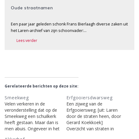
Oude straatnamen
Een paar jaar geleden schonk Frans Bierlaagh diverse zaken uit
het Laren-archief van zijn schoonvader:…
Lees verder
Gerelateerde berichten op deze site:
Smeekweg
Erfgooiersdwarsweg
Velen verkeren in de
Een zijweg van de
veronderstelling dat op de
Erfgooiersweg. [uit: Laren
Smeekweg een schuilkerk
door de straten heen, door
heeft gestaan. Maar dan is
Gerard Koekkoek]
men abuis. Ongeveer in het
Overzicht van straten in
midden van de 18de eeuw
Laren | Berichten over de