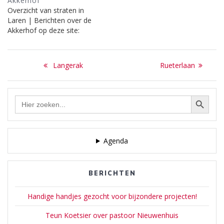
Akkerhof
werd de geloofsvrijheid
Erfgooiersdwarsweg op
Overzicht van straten in
soepeler en kregen de
deze site:
Laren | Berichten over de
Laarders van de Staten
Akkerhof op deze site:
toestemming - waar nu de
Smeekweg is - een
NOODKERK te bouwen.
Bericht
Dus…
Previous
Next
Langerak
Rueterlaan
navigatie
post:
post:
Zoekknop
Zoek
naar:
Agenda
BERICHTEN
Handige handjes gezocht voor bijzondere projecten!
Teun Koetsier over pastoor Nieuwenhuis