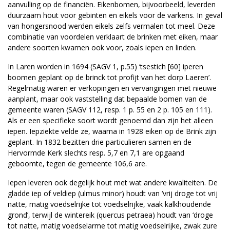
aanvulling op de financiën. Eikenbomen, bijvoorbeeld, leverden
duurzaam hout voor gebinten en eikels voor de varkens. In geval
van hongersnood werden eikels zelfs vermalen tot meel. Deze
combinatie van voordelen verklaart de brinken met eiken, maar
andere soorten kwamen ook voor, zoals iepen en linden.
In Laren worden in 1694 (SAGV 1, p.55) ‘tsestich [60] iperen
boomen geplant op de brinck tot profijt van het dorp Laeren’.
Regelmatig waren er verkopingen en vervangingen met nieuwe
aanplant, maar ook vaststelling dat bepaalde bomen van de
gemeente waren (SAGV 112, resp. 1 p. 55 en 2 p. 105 en 111).
Als er een specifieke soort wordt genoemd dan zijn het alleen
iepen. Iepziekte velde ze, waarna in 1928 eiken op de Brink zijn
geplant. In 1832 bezitten drie particulieren samen en de
Hervormde Kerk slechts resp. 5,7 en 7,1 are opgaand
geboomte, tegen de gemeente 106,6 are.
Iepen leveren ook degelijk hout met wat andere kwaliteiten. De
gladde iep of veldiep (ulmus minor) houdt van ‘vrij droge tot vrij
natte, matig voedselrijke tot voedselrijke, vaak kalkhoudende
grond’, terwijl de wintereik (quercus petraea) houdt van ‘droge
tot natte, matig voedselarme tot matig voedselrijke, zwak zure