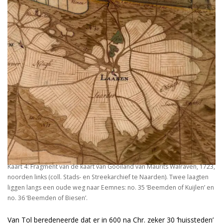
Kaart 4: Fragment van de kaart van Gooiland van Maurits Walraven, 1723,
noorden links (coll. Stads- en Streekarchief te Naarden). Twee laagten
liggen langs een oude weg naar Eemnes: no. 35 ‘Beemden of Kuijlen’ en
no. 36 ‘Beemden of Biesen’.
Van Tol beredeneerde dat er in 600 na Chr. zeker 30 ‘huissteden’