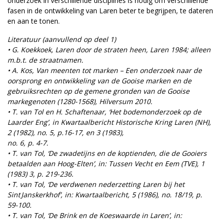
onderzoek in verschillende disciplines is nodig om verschillende
fasen in de ontwikkeling van Laren beter te begrijpen, te dateren
en aan te tonen.
Literatuur (aanvullend op deel 1)
• G. Koekkoek, Laren door de straten heen, Laren 1984; alleen
m.b.t. de straatnamen.
• A. Kos, Van meenten tot marken – Een onderzoek naar de
oorsprong en ontwikkeling van de Gooise marken en de
gebruiksrechten op de gemene gronden van de Gooise
markegenoten (1280-1568), Hilversum 2010.
• T. van Tol en H. Schaftenaar, ‘Het bodemonderzoek op de
Laarder Eng’, in Kwartaalbericht Historische Kring Laren (NH),
2 (1982), no. 5, p.16-17, en 3 (1983),
no. 6, p. 4-7.
• T. van Tol, ‘De zwadetijns en de koptienden, die de Gooiers
betaalden aan Hoog-Elten’, in: Tussen Vecht en Eem (TVE), 1
(1983) 3, p. 219-236.
• T. van Tol, ‘De verdwenen nederzetting Laren bij het
Sint Janskerkhof’, in: Kwartaalbericht, 5 (1986), no. 18/19, p.
59-100.
• T. van Tol, ‘De Brink en de Koeswaarde in Laren’, in: