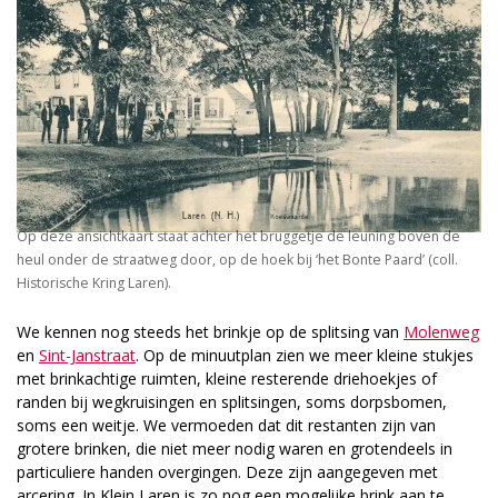
Op deze ansichtkaart staat achter het bruggetje de leuning boven de
heul onder de straatweg door, op de hoek bij ‘het Bonte Paard’ (coll.
Historische Kring Laren).
We kennen nog steeds het brinkje op de splitsing van
Molenweg
en
Sint-Janstraat
. Op de minuutplan zien we meer kleine stukjes
met brinkachtige ruimten, kleine resterende driehoekjes of
randen bij wegkruisingen en splitsingen, soms dorpsbomen,
soms een weitje. We vermoeden dat dit restanten zijn van
grotere brinken, die niet meer nodig waren en grotendeels in
particuliere handen overgingen. Deze zijn aangegeven met
arcering. In Klein Laren is zo nog een mogelijke brink aan te