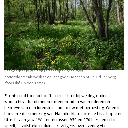
Een voorbeeld van een relatief open broekbos:
dotterbloemenbroekbos op landgoed Hoosden bij St.-Odiliënberg
(foto Olaf Op den Kamp).
Er ontstond toen behoefte om dichter bij weidegronden te
wonen in verband met het meer houden van runderen ten
behoeve van een intensieve landbouw met bemesting. Of en in
hoeverre de schenking van Naerdincklant door de bisschop van
Utrecht aan graaf Wichman tussen 950 en 970 hier een rol in
speelt, is volstrekt onduidelijk. Volgens overlevering via