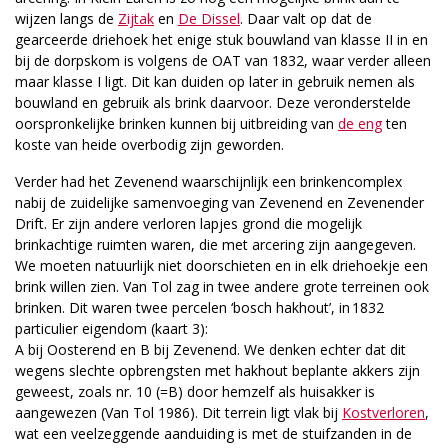
wijzen langs de
Zijtak
en
De Dissel
. Daar valt op dat de
gearceerde driehoek het enige stuk bouwland van klasse II in en
bij de dorpskom is volgens de OAT van 1832, waar verder alleen
maar klasse I ligt. Dit kan duiden op later in gebruik nemen als
bouwland en gebruik als brink daarvoor. Deze veronderstelde
oorspronkelijke brinken kunnen bij uitbreiding van
de eng
ten
koste van heide overbodig zijn geworden.
Verder had het Zevenend waarschijnlijk een brinkencomplex
nabij de zuidelijke samenvoeging van Zevenend en Zevenender
Drift. Er zijn andere verloren lapjes grond die mogelijk
brinkachtige ruimten waren, die met arcering zijn aangegeven.
We moeten natuurlijk niet doorschieten en in elk driehoekje een
brink willen zien. Van Tol zag in twee andere grote terreinen ook
brinken. Dit waren twee percelen ‘bosch hakhout’, in 1832
particulier eigendom (kaart 3):
A bij Oosterend en B bij Zevenend. We denken echter dat dit
wegens slechte opbrengsten met hakhout beplante akkers zijn
geweest, zoals nr. 10 (=B) door hemzelf als huisakker is
aangewezen (Van Tol 1986). Dit terrein ligt vlak bij
Kostverloren
,
wat een veelzeggende aanduiding is met de stuifzanden in de