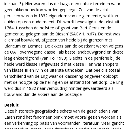
in kaart 3). Hier waren dus de laagste en natste terreinen waar
geen akkerbouw kon worden gepleegd. Zes van de acht
percelen waren in 1832 eigendom van de gemeente, wat kan
duiden op een oude meent. Dit wordt bevestigd in de tekst uit
1764: ‘tusschen de hofstee of gront van Bart Gerris en de
gemeente, gelegen aan de Biesen’ (SAGV 1, p.67). De rest was
allemaal bouwland, afgezien van heide bij de grenzen met
Blaricum en Eemnes. De akkers aan de oostkant waren volgens
de OAT overwegend klasse I als beste landbouwgrond en dikste
laag enkeerdgrond (Van Tol 1983). Slechts in de periferie bij de
heide werd klasse I afgewisseld met klasse II en wat snippers
van klasse III en IV in de uiterste uithoeken. Dat beeld is totaal
verschillend van de Eng waar de klassering ongeveer oploopt
met de hoogte op de helling en de afstand tot het dorp. De Eng
werd dus in 1832 naar verhouding minder gewaardeerd als
bouwland dan de akkers aan de oostzijde.
Besluit
Deze historisch-geografische schets van de geschiedenis van
Laren rond het fenomeen brink moet vooral gezien worden als
een verkenning op basis van voorhanden literatuur. Meer gericht