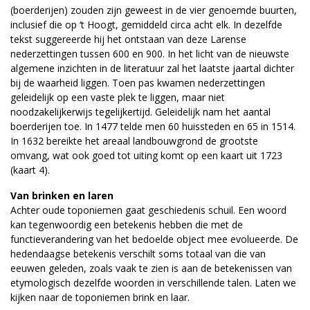
(boerderijen) zouden zijn geweest in de vier genoemde buurten,
inclusief die op ‘t Hoogt, gemiddeld circa acht elk. In dezelfde
tekst suggereerde hij het ontstaan van deze Larense
nederzettingen tussen 600 en 900. In het licht van de nieuwste
algemene inzichten in de literatuur zal het laatste jaartal dichter
bij de waarheid liggen. Toen pas kwamen nederzettingen
geleidelijk op een vaste plek te liggen, maar niet
noodzakelijkerwijs tegelijkertijd. Geleidelijk nam het aantal
boerderijen toe. In 1477 telde men 60 huissteden en 65 in 1514.
In 1632 bereikte het areaal landbouwgrond de grootste
omvang, wat ook goed tot uiting komt op een kaart uit 1723
(kaart 4).
Van brinken en laren
Achter oude toponiemen gaat geschiedenis schuil. Een woord
kan tegenwoordig een betekenis hebben die met de
functieverandering van het bedoelde object mee evolueerde. De
hedendaagse betekenis verschilt soms totaal van die van
eeuwen geleden, zoals vaak te zien is aan de betekenissen van
etymologisch dezelfde woorden in verschillende talen. Laten we
kijken naar de toponiemen brink en laar.