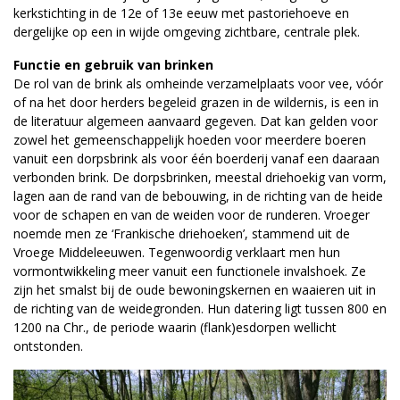
kerkstichting in de 12e of 13e eeuw met pastoriehoeve en
dergelijke op een in wijde omgeving zichtbare, centrale plek.
Functie en gebruik van brinken
De rol van de brink als omheinde verzamelplaats voor vee, vóór
of na het door herders begeleid grazen in de wildernis, is een in
de literatuur algemeen aanvaard gegeven. Dat kan gelden voor
zowel het gemeenschappelijk hoeden voor meerdere boeren
vanuit een dorpsbrink als voor één boerderij vanaf een daaraan
verbonden brink. De dorpsbrinken, meestal driehoekig van vorm,
lagen aan de rand van de bebouwing, in de richting van de heide
voor de schapen en van de weiden voor de runderen. Vroeger
noemde men ze ‘Frankische driehoeken’, stammend uit de
Vroege Middeleeuwen. Tegenwoordig verklaart men hun
vormontwikkeling meer vanuit een functionele invalshoek. Ze
zijn het smalst bij de oude bewoningskernen en waaieren uit in
de richting van de weidegronden. Hun datering ligt tussen 800 en
1200 na Chr., de periode waarin (flank)esdorpen wellicht
ontstonden.