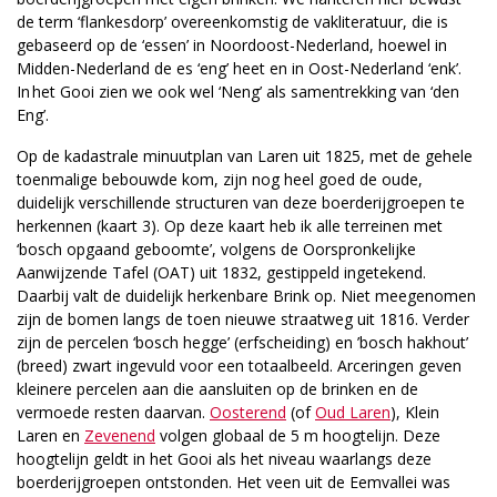
de term ‘flankesdorp’ overeenkomstig de vakliteratuur, die is
gebaseerd op de ‘essen’ in Noordoost-Nederland, hoewel in
Midden-Nederland de es ‘eng’ heet en in Oost-Nederland ‘enk’.
In het Gooi zien we ook wel ‘Neng’ als samentrekking van ‘den
Eng’.
Op de kadastrale minuutplan van Laren uit 1825, met de gehele
toenmalige bebouwde kom, zijn nog heel goed de oude,
duidelijk verschillende structuren van deze boerderijgroepen te
herkennen (kaart 3). Op deze kaart heb ik alle terreinen met
‘bosch opgaand geboomte’, volgens de Oorspronkelijke
Aanwijzende Tafel (OAT) uit 1832, gestippeld ingetekend.
Daarbij valt de duidelijk herkenbare Brink op. Niet meegenomen
zijn de bomen langs de toen nieuwe straatweg uit 1816. Verder
zijn de percelen ‘bosch hegge’ (erfscheiding) en ’bosch hakhout’
(breed) zwart ingevuld voor een totaalbeeld. Arceringen geven
kleinere percelen aan die aansluiten op de brinken en de
vermoede resten daarvan.
Oosterend
(of
Oud Laren
), Klein
Laren en
Zevenend
volgen globaal de 5 m hoogtelijn. Deze
hoogtelijn geldt in het Gooi als het niveau waarlangs deze
boerderijgroepen ontstonden. Het veen uit de Eemvallei was