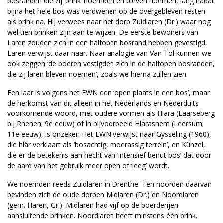
bosranden die zij ‘brink’ noemden en bleven noemen, lang nadat
bijna het hele bos was verdwenen op de overgebleven resten
als brink na. Hij verwees naar het dorp Zuidlaren (Dr.) waar nog
wel tien brinken zijn aan te wijzen. De eerste bewoners van
Laren zouden zich in een halfopen bosrand hebben gevestigd.
Laren verwijst daar naar. Naar analogie van Van Tol kunnen we
ook zeggen ‘de boeren vestigden zich in de halfopen bosranden,
die zij laren bleven noemen’, zoals we hierna zullen zien.
Een laar is volgens het EWN een ‘open plaats in een bos’, maar
de herkomst van dit alleen in het Nederlands en Nederduits
voorkomende woord, met oudere vormen als Hlara (Laarseberg
bij Rhenen; 9e eeuw) of in bijvoorbeeld Hlarashem (Leersum;
11e eeuw), is onzeker. Het EWN verwijst naar Gysseling (1960),
die hlär verklaart als ‘bosachtig, moerassig terrein’, en Künzel,
die er de betekenis aan hecht van ‘intensief benut bos’ dat door
de aard van het gebruik meer open of ‘leeg’ wordt.
We noemden reeds Zuidlaren in Drenthe. Ten noorden daarvan
bevinden zich de oude dorpen Midlaren (Dr.) en Noordlaren
(gem. Haren, Gr.). Midlaren had vijf op de boerderijen
aansluitende brinken. Noordlaren heeft minstens één brink.