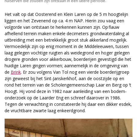
huiserven die zouden zijn ontstaan in een latere periode.
Het valt op dat Oosterend en Klein Laren op de 5 m hoogtelijn
liggen en het Zevenend op ca. 4 m NAP. Hierin zou vaag een
volgorde van ontstaan te herkennen kunnen zijn. Op flauw
afhellend terrein maken enkele decimeters grondwaterdaling al
uitbreiding met een betrekkelijk groot stuk akkerland mogelijk.
Vermoedelijk zijn op enig moment in de Middeleeuwen, tussen
laag gelegen vochtige ruigten als weidegrond en hoger gelegen
drogere gronden voor akkerbouw, boerderijen gevestigd die het
huidige Laren gingen vormen; aannemelijk in de omgeving van
de
Brink
. Er zou volgens Van Tol nog een vierde boerderijgroep
zijn geweest bij het Sint-Janskerkhof, aan de oostzijde op en
rond het terrein van de Scholengemeenschap Laar en Berg op ‘t
Hoogt. Hij vond deze in 1982 naar aanleiding van een bodem­
onderzoek op de Laarder Eng en schreef daarover in 1986.
Tegen de verwachting in constateerde hij daar een dikker esdek,
de vruchtbare zwarte laag enkeerdgrond.