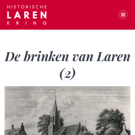
Skip
to
content
De brinken van Laren (2)
De brinken van Laren
(2)