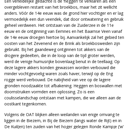
Een verleidelijke gedachte is de ‘heggen’ te verklaren als een
overgebleven restant van het broekbos, maar het zit wellicht
anders. Vóór de 14e eeuw was de grond hier vochtiger en er lag
vermoedelijk een dun veendek, dat door ontwatering en gebruik
geheel verdween. Het ontstaan van de Zuiderzee in de 11e
eeuw en de ontginning van Eemnes en het Baarnse Veen vanaf
de 14e eeuw droegen hiertoe bij. Aanvankelijk zal het gebied ten
oosten van het Zevenend en de Brink als broekbosweiden zijn
gebruikt. Bij het gaandeweg ontginnen tot akkers van de
drogere gedeelten, die in de loop van de tijd groter werden,
werd de venige humusrijke bovenlaag benut in de teellaag. Op
deze lagere akkers konden gewassen worden verbouwd die
minder vochtgevoelig waren zoals haver, terwijl op de Eng
rogge werd verbouwd. De nabijheid van vee op de lagere
gronden noodzaakte tot afbakening. Heggen en boswallen met
doornstruiken vormden een oplossing. Zo is een
coulisselandschap ontstaan met kampen, die we alleen aan de
oostkant tegenkomen.
Volgens de OAT blijken alleen weilanden van enige omvang te
liggen in de Biezem, in Bij de Biezem (langs water de Rijt) en in
De Kuil(en) ten zuiden van het hoger gelegen Ronde Kampje (‘w’