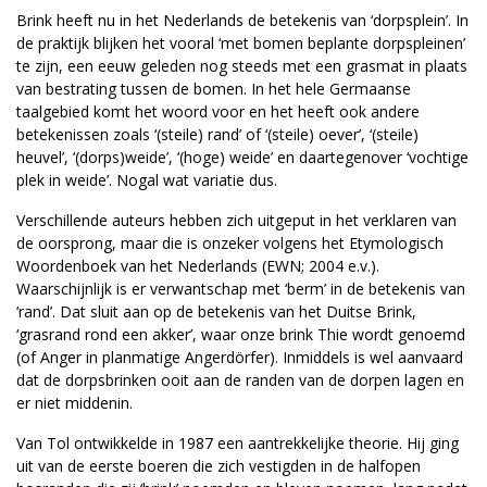
Brink heeft nu in het Nederlands de betekenis van ‘dorpsplein’. In
de praktijk blijken het vooral ‘met bomen beplante dorpspleinen’
te zijn, een eeuw geleden nog steeds met een grasmat in plaats
van bestrating tussen de bomen. In het hele Germaanse
taalgebied komt het woord voor en het heeft ook andere
betekenissen zoals ‘(steile) rand’ of ‘(steile) oever’, ‘(steile)
heuvel’, ‘(dorps)weide’, ‘(hoge) weide’ en daartegenover ‘vochtige
plek in weide’. Nogal wat variatie dus.
Verschillende auteurs hebben zich uitgeput in het verklaren van
de oorsprong, maar die is onzeker volgens het Etymologisch
Woordenboek van het Nederlands (EWN; 2004 e.v.).
Waarschijnlijk is er verwantschap met ‘berm’ in de betekenis van
‘rand’. Dat sluit aan op de betekenis van het Duitse Brink,
‘grasrand rond een akker’, waar onze brink Thie wordt genoemd
(of Anger in planmatige Angerdörfer). Inmiddels is wel aanvaard
dat de dorpsbrinken ooit aan de randen van de dorpen lagen en
er niet middenin.
Van Tol ontwikkelde in 1987 een aantrekkelijke theorie. Hij ging
uit van de eerste boeren die zich vestigden in de halfopen