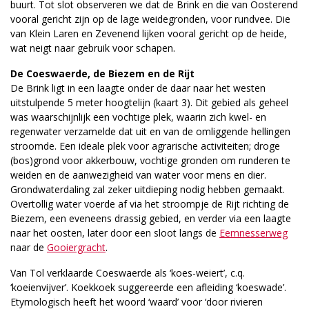
buurt. Tot slot observeren we dat de Brink en die van Oosterend
vooral gericht zijn op de lage weidegronden, voor rundvee. Die
van Klein Laren en Zevenend lijken vooral gericht op de heide,
wat neigt naar gebruik voor schapen.
De Coeswaerde, de Biezem en de Rijt
De Brink ligt in een laagte onder de daar naar het westen
uitstulpende 5 meter hoogtelijn (kaart 3). Dit gebied als geheel
was waarschijnlijk een vochtige plek, waarin zich kwel- en
regenwater verzamelde dat uit en van de omliggende hellingen
stroomde. Een ideale plek voor agrarische activiteiten; droge
(bos)grond voor akkerbouw, vochtige gronden om runderen te
weiden en de aanwezigheid van water voor mens en dier.
Grondwaterdaling zal zeker uitdieping nodig hebben gemaakt.
Overtollig water voerde af via het stroompje de Rijt richting de
Biezem, een eveneens drassig gebied, en verder via een laagte
naar het oosten, later door een sloot langs de
Eemnesserweg
naar de
Gooiergracht
.
Van Tol verklaarde Coeswaerde als ‘koes-weiert’, c.q.
‘koeienvijver’. Koekkoek suggereerde een afleiding ‘koeswade’.
Etymologisch heeft het woord ‘waard’ voor ‘door rivieren