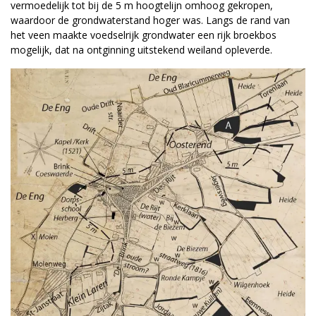
vermoedelijk tot bij de 5 m hoogtelijn omhoog gekropen,
waardoor de grondwaterstand hoger was. Langs de rand van
het veen maakte voedselrijk grondwater een rijk broekbos
mogelijk, dat na ontginning uitstekend weiland opleverde.