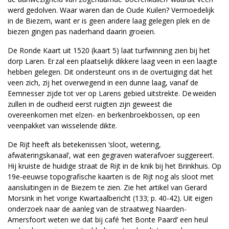
werd gedolven. Waar waren dan de Oude Kuilen? Vermoedelijk
in de Biezem, want er is geen andere laag gelegen plek en de
biezen gingen pas naderhand daarin groeien.
De Ronde Kaart uit 1520 (kaart 5) laat turfwinning zien bij het
dorp Laren. Er zal een plaatselijk dikkere laag veen in een laagte
hebben gelegen. Dit ondersteunt ons in de overtuiging dat het
veen zich, zij het overwegend in een dunne laag, vanaf de
Eemnesser zijde tot ver op Larens gebied uitstrekte. De weiden
zullen in de oudheid eerst ruigten zijn geweest die
overeenkomen met elzen- en berkenbroekbossen, op een
veenpakket van wisselende dikte.
De Rijt heeft als betekenissen ’sloot, wetering,
afwateringskanaal’, wat een gegraven waterafvoer suggereert.
Hij kruiste de huidige straat de Rijt in de knik bij het Brinkhuis. Op
19e-eeuwse topografische kaarten is de Rijt nog als sloot met
aansluitingen in de Biezem te zien. Zie het artikel van Gerard
Morsink in het vorige Kwartaalbericht (133; p. 40-42). Uit eigen
onderzoek naar de aanleg van de straatweg Naarden-
Amersfoort weten we dat bij café ‘het Bonte Paard’ een heul