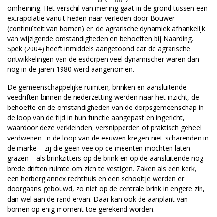
omheining. Het verschil van mening gaat in de grond tussen een
extrapolatie vanuit heden naar verleden door Bouwer
(continuïteit van bomen) en de agrarische dynamiek afhankelijk
van wijzigende omstandigheden en behoeften bij Naarding.
Spek (2004) heeft inmiddels aangetoond dat de agrarische
ontwikkelingen van de esdorpen veel dynamischer waren dan
nog in de jaren 1980 werd aangenomen.
De gemeenschappelijke ruimten, brinken en aansluitende
veedriften binnen de nederzetting werden naar het inzicht, de
behoefte en de omstandigheden van de dorpsgemeenschap in
de loop van de tijd in hun functie aangepast en ingericht,
waardoor deze verkleinden, versnipperden of praktisch geheel
verdwenen. In de loop van de eeuwen kregen niet-scharenden in
de marke – zij die geen vee op de meenten mochten laten
grazen – als brinkzitters op de brink en op de aansluitende nog
brede driften ruimte om zich te vestigen. Zaken als een kerk,
een herberg annex rechthuis en een schooltje werden er
doorgaans gebouwd, zo niet op de centrale brink in engere zin,
dan wel aan de rand ervan. Daar kan ook de aanplant van
bomen op enig moment toe gerekend worden.