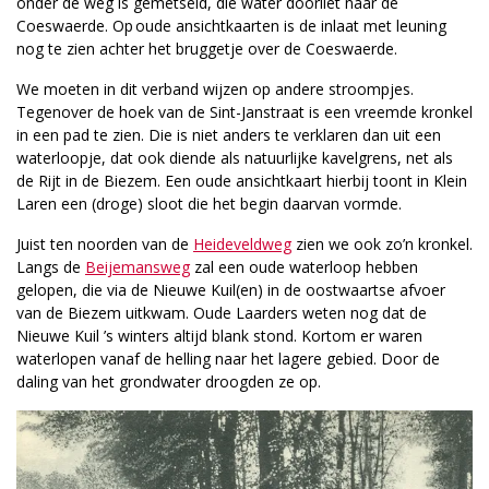
onder de weg is gemetseld, die water doorliet naar de
Coeswaerde. Op oude ansichtkaarten is de inlaat met leuning
nog te zien achter het bruggetje over de Coeswaerde.
We moeten in dit verband wijzen op andere stroompjes.
Tegenover de hoek van de Sint-Janstraat is een vreemde kronkel
in een pad te zien. Die is niet anders te verklaren dan uit een
waterloopje, dat ook diende als natuurlijke kavelgrens, net als
de Rijt in de Biezem. Een oude ansichtkaart hierbij toont in Klein
Laren een (droge) sloot die het begin daarvan vormde.
Juist ten noorden van de
Heideveldweg
zien we ook zo’n kronkel.
Langs de
Beijemansweg
zal een oude waterloop hebben
gelopen, die via de Nieuwe Kuil(en) in de oostwaartse afvoer
van de Biezem uitkwam. Oude Laarders weten nog dat de
Nieuwe Kuil ’s winters altijd blank stond. Kortom er waren
waterlopen vanaf de helling naar het lagere gebied. Door de
daling van het grondwater droogden ze op.