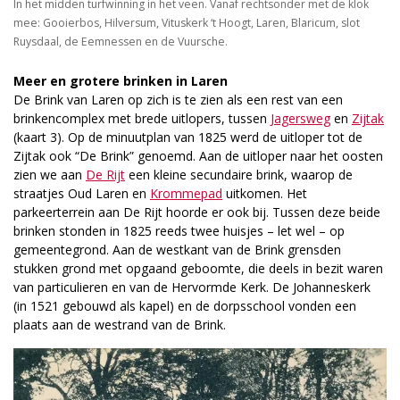
In het midden turfwinning in het veen. Vanaf rechtsonder met de klok
mee: Gooierbos, Hilversum, Vituskerk ‘t Hoogt, Laren, Blaricum, slot
Ruysdaal, de Eemnessen en de Vuursche.
Meer en grotere brinken in Laren
De Brink van Laren op zich is te zien als een rest van een
brinkencomplex met brede uitlopers, tussen
Jagersweg
en
Zijtak
(kaart 3). Op de minuutplan van 1825 werd de uitloper tot de
Zijtak ook “De Brink” genoemd. Aan de uitloper naar het oosten
zien we aan
De Rijt
een kleine secundaire brink, waarop de
straatjes Oud Laren en
Krommepad
uitkomen. Het
parkeerterrein aan De Rijt hoorde er ook bij. Tussen deze beide
brinken stonden in 1825 reeds twee huisjes – let wel – op
gemeentegrond. Aan de westkant van de Brink grensden
stukken grond met opgaand geboomte, die deels in bezit waren
van particulieren en van de Hervormde Kerk. De Johanneskerk
(in 1521 gebouwd als kapel) en de dorpsschool vonden een
plaats aan de westrand van de Brink.