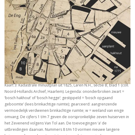
Kaart 3: Kadastrale minuutplan uit 1825, Laren N.H., sectie B, blad 1 (coll.
Noord-Hollands Archief, Haarlem). Legenda: ononderbroken zwart =
‘bosch hakhout’ of ‘bosch hegge’; gestippeld = ‘bosch opgaand
geboomte’ (lees brinkachtige ruimte); gearceerd: aangrenzende
vermoedelijk verdwenen brinkachtige ruimte; w = weiland van enige
omvang. De cijfers 1 t/m 7 geven de oorspronkelijke zeven huiserven in
het Zevenend volgens Van Tol aan. De toevoegingen ‘a’ de
uitbreidingen daarvan. Nummers 8 t/m 10 vormen nieuwe langere