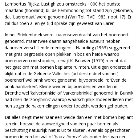
Lambertus Rijckz. Lustigh zou omstreeks 1000 het oudste
maatland (hooiland) bij de Eemmonding tot stand zijn gekomen,
dat ‘Laeremaat’ werd genoemd (Van Tol, TVE 1983, noot 17). Er
zal dus toen al enige tijd sprake zijn geweest van Laren.
In het Brinkenboek wordt naamsoverdracht van het boerenerf
genoemd, maar twee daarin aangehaalde auteurs hebben
daarover verschillende meningen: J. Naarding (1963) suggereert
met gras begroeide open plekken in bos en heide waarop
boerenerven ontstonden, terwijl K. Bouwer (1970) meent dat
het gaat om met bomen beplante ruimten. Uit eigen onderzoek
blijkt dat in de Gelderse Vallei het (achterste deel van het)
boerenerf wel brink wordt genoemd, bijvoorbeeld in: ‘Even de
brink aanharken’. Kleine weiden bij boerderijen worden in
Drenthe wel ‘kalverbrinkie’ of ‘varkensbrinkie’ genoemd. In Bunnik
had men de ‘zoogbrink’ waarop waarschijnlijk moederdieren met
hun zogende nakomelingen onder toezicht werden gehouden.
Dit alles neigt meer naar een weide dan een met bomen beplant
terrein, hoewel de aanwezigheid van een paar bomen als
beschutting natuurlijk niet is uit te sluiten, evenals opgeschoten
bomen in een boswal of ‘haag’ (hegge) als onderdeel van een