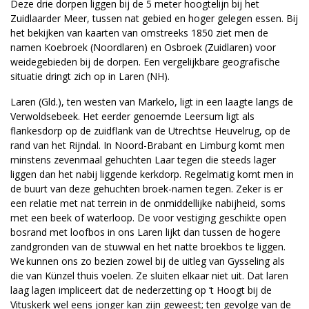
Deze drie dorpen liggen bij de 5 meter hoogtelijn bij het
Zuidlaarder Meer, tussen nat gebied en hoger gelegen essen. Bij
het bekijken van kaarten van omstreeks 1850 ziet men de
namen Koebroek (Noordlaren) en Osbroek (Zuidlaren) voor
weidegebieden bij de dorpen. Een vergelijkbare geografische
situatie dringt zich op in Laren (NH).
Laren (Gld.), ten westen van Markelo, ligt in een laagte langs de
Verwoldsebeek. Het eerder genoemde Leersum ligt als
flankesdorp op de zuidflank van de Utrechtse Heuvelrug, op de
rand van het Rijndal. In Noord-Brabant en Limburg komt men
minstens zevenmaal gehuchten Laar tegen die steeds lager
liggen dan het nabij liggende kerkdorp. Regelmatig komt men in
de buurt van deze gehuchten broek-namen tegen. Zeker is er
een relatie met nat terrein in de onmiddellijke nabijheid, soms
met een beek of waterloop. De voor vestiging geschikte open
bosrand met loofbos in ons Laren lijkt dan tussen de hogere
zandgronden van de stuwwal en het natte broekbos te liggen.
We kunnen ons zo bezien zowel bij de uitleg van Gysseling als
die van Künzel thuis voelen. Ze sluiten elkaar niet uit. Dat laren
laag lagen impliceert dat de nederzetting op ’t Hoogt bij de
Vituskerk wel eens jonger kan zijn geweest; ten gevolge van de