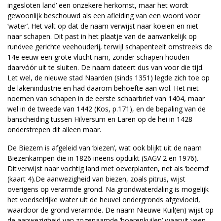
ingesloten land’ een onzekere herkomst, maar het wordt
gewoonlijk beschouwd als een afleiding van een woord voor
‘water’. Het valt op dat de naam verwijst naar koeien en niet
naar schapen. Dit past in het plaatje van de aanvankelijk op
rundvee gerichte veehouderij, terwijl schapenteelt omstreeks de
14e eeuw een grote vlucht nam, zonder schapen houden
daarvóór uit te sluiten. De naam dateert dus van voor die tijd.
Let wel, de nieuwe stad Naarden (sinds 1351) legde zich toe op
de lakenindustrie en had daarom behoefte aan wol. Het niet
noemen van schapen in de eerste schaarbrief van 1404, maar
wel in de tweede van 1442 (Kos, p.171), en de bepaling van de
banscheiding tussen Hilversum en Laren op de hei in 1428
onderstrepen dit alleen maar.
De Biezem is afgeleid van ‘biezen’, wat ook blijkt uit de naam
Biezenkampen die in 1826 ineens opduikt (SAGV 2 en 1976).
Dit verwijst naar vochtig land met oeverplanten, net als ‘beemd’
(kaart 4).De aanwezigheid van biezen, zoals pitrus, wijst
overigens op verarmde grond. Na grondwaterdaling is mogelijk
het voedselrijke water uit de heuvel ondergronds afgevloeid,
waardoor de grond verarmde. De naam Nieuwe Kuil(en) wijst op
de aanwezigheid van zogenaamde ‘boerenkuilen’ waaruit veen