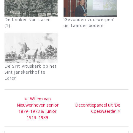
De brinken van Laren
‘Gevonden voorwerpen’
(1)
uit Laarder bodem
De Sint Vituskerk op het
Sint Janskerkhof te
Laren
Bericht
Previous
Willem van
navigatie
post:
Next
Nieuwenhoven senior
Decoratiepaneel uit ‘De
post:
1879–1973 & junior
Coeswaerde’
1913–1989