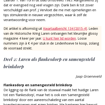
Laarder T. van Tol in dit blad omstreeks 1985. Aangetekend zij
dat er evengoed nog veel vragen zijn. Dank ben ik tot zover
verschuldigd aan prof. J. Vervloet die me met opmerkingen en
tips stimuleerde in nieuwe vergezichten, waar ik zelf de
verantwoording voor neem.
Dit artikel is afkomstig uit
Kwartaalbericht 134 [2015-4]
. Leden
van de Historische Kring Laren ontvangen het kleurrijke glossy
magazine 4 keer per jaar.
U kunt hier lid worden
. Losse
nummers zijn à € 4 per stuk in de Lindenhoeve te koop, zolang
de voorraad strekt.
Deel 2: Laren als flankesdorp en samengesteld
brinkdorp
Jaap Groeneveld
Flankesdorp en samengesteld brinkdorp
De ligging op de flank van de stuwwal maakt het huidige Laren
tot een ‘flankesdorp’, maar het is ook een ‘samengesteld
brinkdorp’ door een aaneenschakeling van een aantal
boerderijgroepen met eigen brinken. We hanteren hier bewust