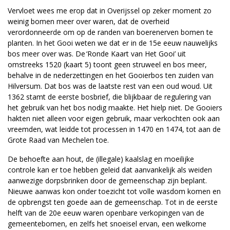
Vervloet wees me erop dat in Overijssel op zeker moment zo
weinig bomen meer over waren, dat de overheid
verordonneerde om op de randen van boerenerven bomen te
planten. In het Gooi weten we dat er in de 15e eeuw nauwelijks
bos meer over was. De ‘Ronde Kaart van Het Gooi’ uit
omstreeks 1520 (kaart 5) toont geen struweel en bos meer,
behalve in de nederzettingen en het Gooierbos ten zuiden van
Hilversum. Dat bos was de laatste rest van een oud woud. Uit
1362 stamt de eerste bosbrief, die blijkbaar de regulering van
het gebruik van het bos nodig maakte. Het hielp niet. De Gooiers
hakten niet alleen voor eigen gebruik, maar verkochten ook aan
vreemden, wat leidde tot processen in 1470 en 1474, tot aan de
Grote Raad van Mechelen toe.
De behoefte aan hout, de (illegale) kaalslag en moeilijke
controle kan er toe hebben geleid dat aanvankelijk als weiden
aanwezige dorpsbrinken door de gemeenschap zijn beplant.
Nieuwe aanwas kon onder toezicht tot volle wasdom komen en
de opbrengst ten goede aan de gemeenschap. Tot in de eerste
helft van de 20e eeuw waren openbare verkopingen van de
gemeentebomen, en zelfs het snoeisel ervan, een welkome