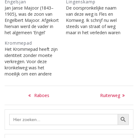
Engelsjan
Lingenskamp
Jan Janse Majoor (1843–
De oorspronkelijke naam
1905), was de zoon van
van deze weg is Fles en
Engelbert Majoor. Afgekort
Komweg. Ik schrijf nu wel
hiervan werd de vader in
steeds van straat of weg
het algemeen ‘Engel’
maar in het verleden waren
genoemd. Engel’s zoon Jan,
er geen verharde wegen,
Krommepad
werd om hem van de
uitgesloten de
Het Krommepad heeft zijn
andere Majoor’s te
Rijksstraatweg die het dorp
identiteit zonder moeite
onderscheiden ‘Engelsjan’
doorkruiste. Aan die weg
verkregen. Voor deze
genoemd. Dat betekende:
stond maar één
kronkelweg was het
Zoon Jan van Vader Engel.
eenvoudige woning nl. die
moeilijk om een andere
Engelsjan woonde aan de
van Emmetje Bon. Op de…
naam te vinden want
Lijnbaan (‘de Rijt’) en was…
historie heeft het niet. Wel
Bericht
valt er van het voor aan dit
Previous
Next
Raboes
Ruiterweg
pad gelegen brinkje het een
navigatie
post:
post:
en ander te vertellen. Want
daar ligt de bakermat van
Zoekknop
Zoek
het Oosterend,…
naar: