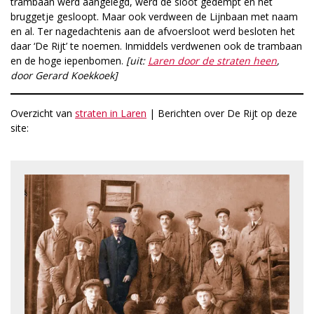
trambaan werd aangelegd, werd de sloot gedempt en het
bruggetje gesloopt. Maar ook verdween de Lijnbaan met naam
en al. Ter nagedachtenis aan de afvoersloot werd besloten het
daar ‘De Rijt’ te noemen. Inmiddels verdwenen ook de trambaan
en de hoge iepenbomen.
[uit:
Laren door de straten heen
,
door Gerard Koekkoek]
Overzicht van
straten in Laren
| Berichten over De Rijt op deze
site: