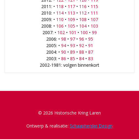
2011: •
118
•
117
•
116
•
115
2010: •
114
•
113
•
112
•
111
2009: •
110
•
109
•
108
•
107
2008: •
106
•
105
•
104
•
103
2007: •
102
•
101
•
100
•
99
2006: •
98
•
97
•
96
•
95
2005: •
94
•
93
•
92
•
91
2004: •
90
•
89
•
88
•
87
2003: •
86
•
85
•
84
•
83
2002-1981: volgen binnenkort
© 2026 Historische Kring Laren
Ontwerp & realisatie:
Schaapherder Design