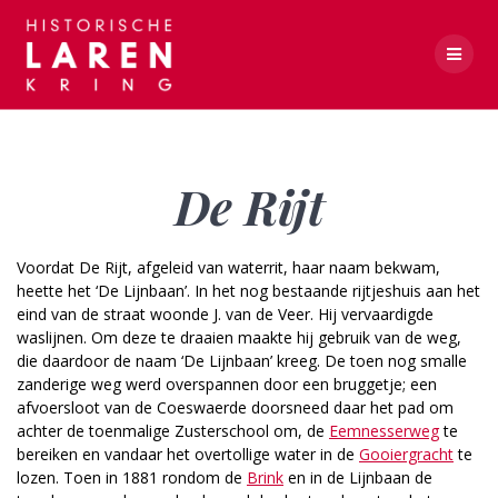
Skip
to
content
De Rijt
De Rijt
Voordat De Rijt, afgeleid van waterrit, haar naam bekwam,
heette het ‘De Lijnbaan’. In het nog bestaande rijtjeshuis aan het
eind van de straat woonde J. van de Veer. Hij vervaardigde
waslijnen. Om deze te draaien maakte hij gebruik van de weg,
die daardoor de naam ‘De Lijnbaan’ kreeg. De toen nog smalle
zanderige weg werd overspannen door een bruggetje; een
afvoersloot van de Coeswaerde doorsneed daar het pad om
achter de toenmalige Zusterschool om, de
Eemnesserweg
te
bereiken en vandaar het overtollige water in de
Gooiergracht
te
lozen. Toen in 1881 rondom de
Brink
en in de Lijnbaan de