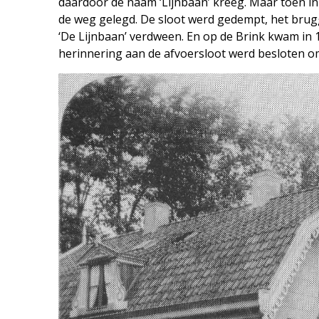
daardoor de naam ‘Lijnbaan’ kreeg. Maar toen i
de weg gelegd. De sloot werd gedempt, het brug
‘De Lijnbaan’ verdween. En op de Brink kwam in 
herinnering aan de afvoersloot werd besloten om