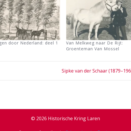
gen door Nederland: deel 1
Van Melkweg naar De Rijt:
Groenteman Van Mossel
Next
Sipke van der Schaar (1879–196
post:
© 2026 Historische Kring Laren