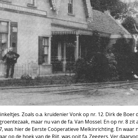
nkeltjes. Zoals o.a. kruidenier Vonk op nr. 12. Dirk de Boer 
roentezaak, maar nu van de fa. Van Mossel. En op nr. 8 zit a
927, was hier de Eerste Coöperatieve Melkinrichting. En waar 
ar op de hoek van de Rijt, was ooit fa. Zeegers. Ver daarvo