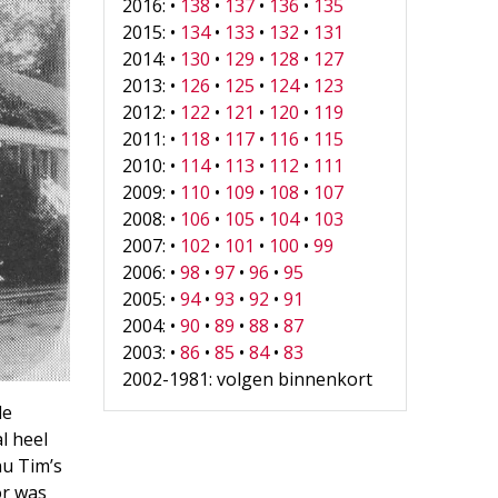
2016: •
138
•
137
•
136
•
135
2015: •
134
•
133
•
132
•
131
2014: •
130
•
129
•
128
•
127
2013: •
126
•
125
•
124
•
123
2012: •
122
•
121
•
120
•
119
2011: •
118
•
117
•
116
•
115
2010: •
114
•
113
•
112
•
111
2009: •
110
•
109
•
108
•
107
2008: •
106
•
105
•
104
•
103
2007: •
102
•
101
•
100
•
99
2006: •
98
•
97
•
96
•
95
2005: •
94
•
93
•
92
•
91
2004: •
90
•
89
•
88
•
87
2003: •
86
•
85
•
84
•
83
2002-1981: volgen binnenkort
de
l heel
nu Tim’s
or was