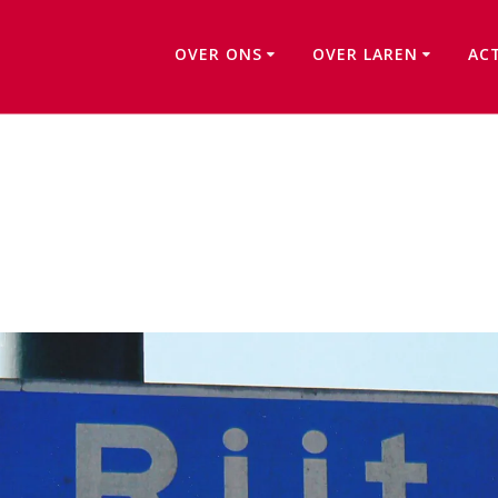
OVER ONS
OVER LAREN
AC
De Rijt