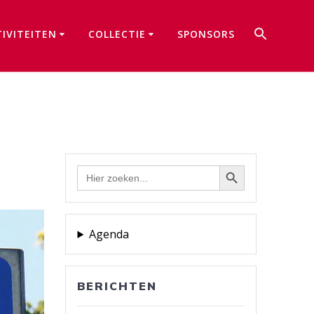
Zoek
TIVITEITEN
COLLECTIE
SPONSORS
naar:
Zoekkno
Zoekknop
Zoek
naar:
Agenda
BERICHTEN