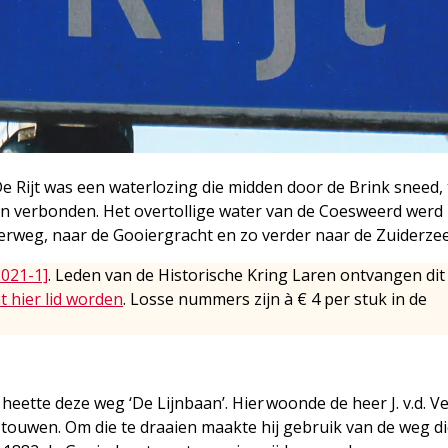
De Rijt was een waterlozing die midden door de Brink sneed, 
n verbonden. Het overtollige water van de Coesweerd werd
erweg, naar de Gooiergracht en zo verder naar de Zuiderzee
2021-1]
. Leden van de Historische Kring Laren ontvangen dit
t hier lid worden
. Losse nummers zijn à € 4 per stuk in de
heette deze weg ‘De Lijnbaan’. Hier woonde de heer J. v.d. Ve
 touwen. Om die te draaien maakte hij gebruik van de weg d