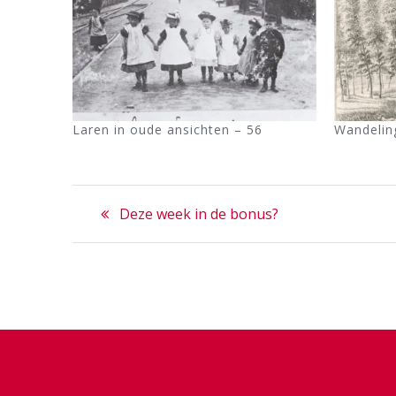
Laren in oude ansichten – 56
Wandelin
Bericht
Previous
Deze week in de bonus?
navigatie
post: