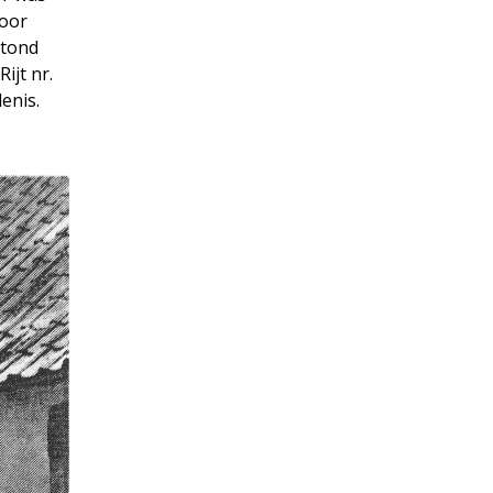
voor
stond
ijt nr.
enis.