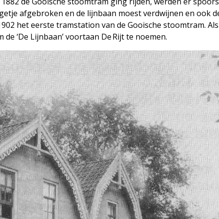
n 1882 de Gooische stoomtram ging rijden, werden er spoors
getje afgebroken en de lijnbaan moest verdwijnen en ook 
1902 het eerste tram­station van de Gooische stoomtram. Als
 de ‘De Lijnbaan’ voortaan De Rijt te noemen.