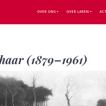
OVER ONS
OVER LAREN
AC
Sipke van der Schaar (1879–1961)
chaar (1879–1961)