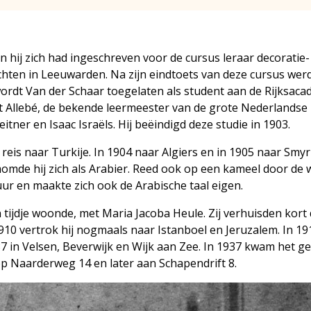
n hij zich had ingeschreven voor de cursus leraar decoratie-
en in Leeuwarden. Na zijn eindtoets van deze cursus werd 
 wordt Van der Schaar toegelaten als student aan de Rijksac
st Allebé, de bekende leermeester van de grote Nederlandse
itner en Isaac Israëls. Hij beëindigd deze studie in 1903.
reis naar Turkije. In 1904 naar Algiers en in 1905 naar Smyr
omde hij zich als Arabier. Reed ook op een kameel door de w
uur en maakte zich ook de Arabische taal eigen.
n tijdje woonde, met Maria Jacoba Heule. Zij verhuisden kort
910 vertrok hij nogmaals naar Istanboel en Jeruzalem. In 19
7 in Velsen, Beverwijk en Wijk aan Zee. In 1937 kwam het ge
 op Naarderweg 14 en later aan Schapendrift 8.