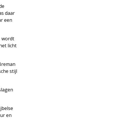
de
as daar
ar een
e wordt
et licht
 Breman
he stijl
slagen
ijbelse
eur en