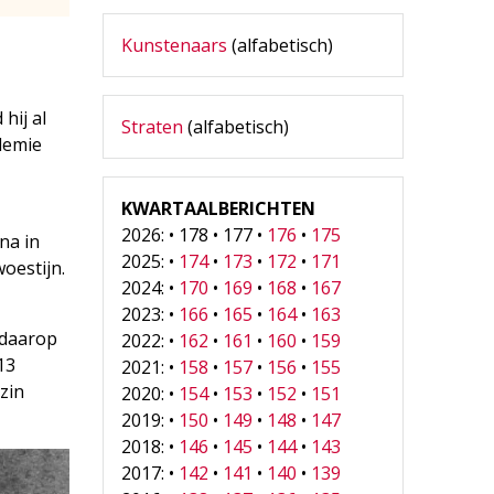
Kunstenaars
(alfabetisch)
hij al
Straten
(alfabetisch)
ademie
KWARTAALBERICHTEN
2026: • 178 • 177 •
176
•
175
na in
2025: •
174
•
173
•
172
•
171
oestijn.
2024: •
170
•
169
•
168
•
167
2023: •
166
•
165
•
164
•
163
 daarop
2022: •
162
•
161
•
160
•
159
13
2021: •
158
•
157
•
156
•
155
zin
2020: •
154
•
153
•
152
•
151
2019: •
150
•
149
•
148
•
147
2018: •
146
•
145
•
144
•
143
2017: •
142
•
141
•
140
•
139