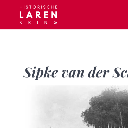
Skip
to
content
Sipke van der S