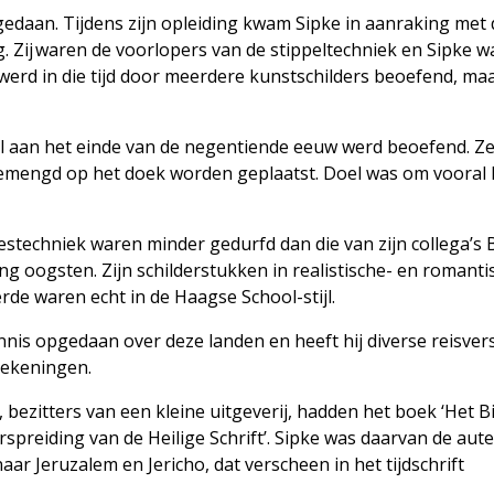
gedaan. Tijdens zijn opleiding kwam Sipke in aanraking met 
. Zij waren de voorlopers van de stippeltechniek en Sipke w
 werd in die tijd door meerdere kunstschilders beoefend, ma
oral aan het einde van de negentiende eeuw werd beoefend. Z
emengd op het doek worden geplaatst. Doel was om vooral h
jestechniek waren minder gedurfd dan die van zijn collega’s
 oogsten. Zijn schilderstukken in realistische- en romantisc
erde waren echt in de Haagse School-stijl.
nnis opgedaan over deze landen en heeft hij diverse reisver
ntekeningen.
 bezitters van een kleine uitgeverij, hadden het boek ‘Het B
rspreiding van de Heilige Schrift’. Sipke was daarvan de aut
naar Jeruzalem en Jericho, dat verscheen in het tijdschrift