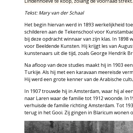
Lindenhoeve te koop, zolang de voorraad strekt.
Tekst: Mary van der Schaal
Het begin hiervan werd in 1893 werkelijkheid toe
schilderen aan de Tekenschool voor Kunstambacht
bij deze opdracht winnaar van zijn klas. In 1898
voor Beeldende Kunsten. Hij krijgt les van Augu
kunstenaars uit die tijd, zoals George Hendrik Bre
Na afloop van deze studies maakt hij in 1903 een 
Turkije. Als hij met een karavaan meereisde verm
Hij werd een grote kenner van de Arabische cult
In 1907 trouwde hij in Amsterdam, waar hij al ee
naar Laren waar de familie tot 1912 woonde. In 1
verhuisde de familie richting Amsterdam. Tot 193
terug in het Gooi. Zij gingen in Blaricum wonen