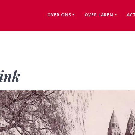
OVER ONS
OVER LAREN
AC
De Larensche Brink
ink