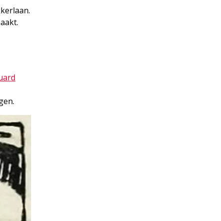
kerlaan.
aakt.
uard
gen.