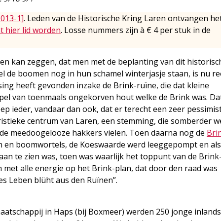
2013-1]
. Leden van de Historische Kring Laren ontvangen he
t hier lid worden
. Losse nummers zijn à € 4 per stuk in de
men kan zeggen, dat men met de beplanting van dit historisc
l de boomen nog in hun schamel winterjasje staan, is nu re
ing heeft gevonden inzake de Brink-ruïne, die dat kleine
mpel van toenmaals ongekorven hout welke de Brink was. Da
p ieder, vandaar dan ook, dat er terecht een zeer pessimis
eristieke centrum van Laren, een stemming, die somberder w
 de meedoogelooze hakkers vielen. Toen daarna nog de
Bri
en en boomwortels, de Koeswaarde werd leeggepompt en als
an te zien was, toen was waarlijk het toppunt van de Brink
met alle energie op het Brink-plan, dat door den raad was
s Leben blüht aus den Ruïnen”.
atschappij in Haps (bij Boxmeer) werden 250 jonge inland