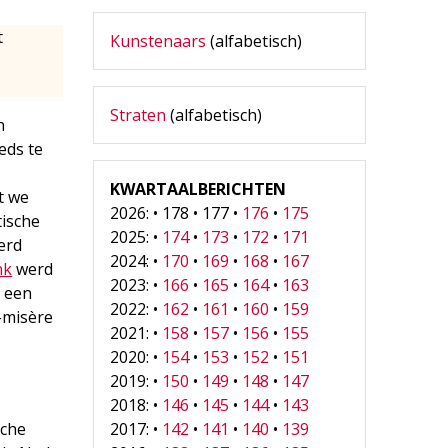
t
Kunstenaars
(alfabetisch)
Straten
(alfabetisch)
h
eds te
KWARTAALBERICHTEN
t we
2026: • 178 • 177 •
176
•
175
tische
2025: •
174
•
173
•
172
•
171
erd
2024: •
170
•
169
•
168
•
167
nk
werd
2023: •
166
•
165
•
164
•
163
 een
2022: •
162
•
161
•
160
•
159
-misère
2021: •
158
•
157
•
156
•
155
2020: •
154
•
153
•
152
•
151
2019: •
150
•
149
•
148
•
147
2018: •
146
•
145
•
144
•
143
2017: •
142
•
141
•
140
•
139
sche