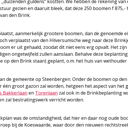
e ,,duizenden guldens” kostten. We hebben de rekening van 
tuur gezien en daaruit bleek, dat deze 250 boomen f 875,-
 van den Brink.
eplaatst, aanmerkelijk grootere boomen, dan de genoemde ei
 doch verplaatst van den Hilversumsche weg naar deze Brink
m er uit gehaald, zoodat dit niet eens erg opvalt. Het zijn
gen ongetwijfeld zullen aanslaan. Behalve deze beplanting
e op den Brink staan) geplant, o.m. het huis van wethouder
n van de gemeente op Steenbergen. Onder de boomen op den
ar één groot gazon zal worden, hetgeen het aspect van het 
is Bakkerlaan
en
Torenlaan
zal ook in de Brinkbeplanting 
 zal bestratingswerk verricht worden.
inkplan was de omstandigheid, dat hier en daar nog oude bo
groep bij de Koeswaarde, waar door den nieuwen rechtstre