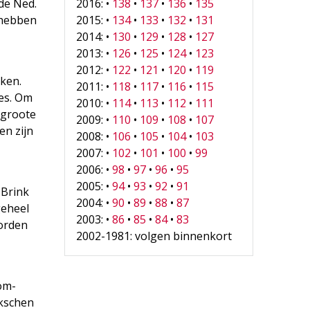
2016: •
138
•
137
•
136
•
135
de Ned.
2015: •
134
•
133
•
132
•
131
 hebben
2014: •
130
•
129
•
128
•
127
2013: •
126
•
125
•
124
•
123
2012: •
122
•
121
•
120
•
119
ken.
2011: •
118
•
117
•
116
•
115
jes. Om
2010: •
114
•
113
•
112
•
111
 groote
2009: •
110
•
109
•
108
•
107
en zijn
2008: •
106
•
105
•
104
•
103
2007: •
102
•
101
•
100
•
99
2006: •
98
•
97
•
96
•
95
2005: •
94
•
93
•
92
•
91
 Brink
2004: •
90
•
89
•
88
•
87
geheel
2003: •
86
•
85
•
84
•
83
worden
2002-1981: volgen binnenkort
om-
ekschen