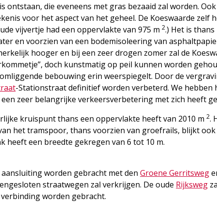
s ontstaan, die eveneens met gras bezaaid zal worden. Ook
kenis voor het aspect van het geheel. De Koeswaarde zelf h
2
oude vijvertje had een oppervlakte van 975 m
.) Het is thans
ter en voorzien van een bodemisoleering van asphaltpapie
merkelijk hooger en bij een zeer drogen zomer zal de Koes
erkommetje”, doch kunstmatig op peil kunnen worden geho
 de omliggende bebouwing erin weerspiegelt. Door de vergrav
raat
-Stationstraat definitief worden verbeterd. We hebben 
t een zeer belangrijke verkeersverbetering met zich heeft g
2
arlijke kruispunt thans een oppervlakte heeft van 2010 m
. 
van het tramspoor, thans voorzien van groefrails, blijkt ook
k heeft een breedte gekregen van 6 tot 10 m.
in aansluiting worden gebracht met den
Groene Gerritsweg
e
eengesloten straatwegen zal verkrijgen. De oude
Rijksweg
za
n verbinding worden gebracht.