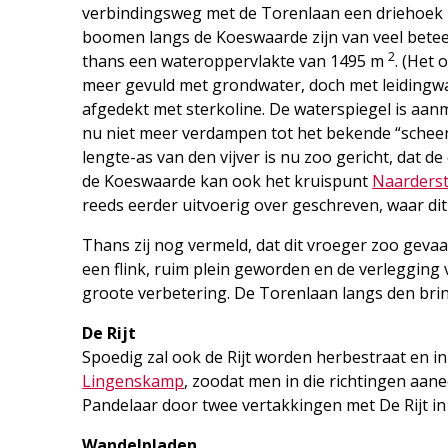
verbindingsweg met de Torenlaan een driehoek i
boomen langs de Koeswaarde zijn van veel betee
2
thans een wateroppervlakte van 1495 m
. (Het 
meer gevuld met grondwater, doch met leidingwa
afgedekt met sterkoline. De waterspiegel is aan
nu niet meer verdampen tot het bekende “sche
lengte-as van den vijver is nu zoo gericht, dat
de Koeswaarde kan ook het kruispunt
Naarderst
reeds eerder uitvoerig over geschreven, waar di
Thans zij nog vermeld, dat dit vroeger zoo geva
een flink, ruim plein geworden en de verlegging 
groote verbetering. De Torenlaan langs den brin
De Rijt
Spoedig zal ook de Rijt worden herbestraat en 
Lingenskamp
, zoodat men in die richtingen aan
Pandelaar door twee vertakkingen met De Rijt i
Wandelpladen