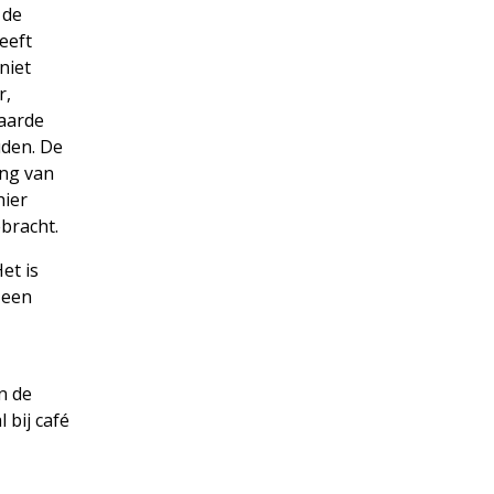
 de
eeft
 niet
r,
waarde
uden. De
ing van
hier
ebracht.
Het is
 een
n de
l bij café