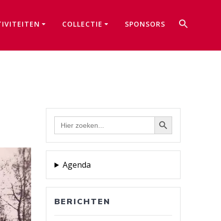
Zoek
TIVITEITEN
COLLECTIE
SPONSORS
naar:
Zoekkno
Zoekknop
Zoek
naar:
Agenda
BERICHTEN