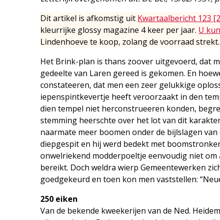
Dit artikel is afkomstig uit
Kwartaalbericht 123 [
kleurrijke glossy magazine 4 keer per jaar.
U kun
Lindenhoeve te koop, zolang de voorraad strekt.
Het Brink-plan is thans zoover uitgevoerd, dat 
gedeelte van Laren gereed is gekomen. En hoewe
constateeren, dat men een zeer gelukkige oploss
iepenspintkevertje heeft veroorzaakt in den te
dien tempel niet herconstrueeren konden, begree
stemming heerschte over het lot van dit karakt
naarmate meer boomen onder de bijlslagen van
diepgespit en hij werd bedekt met boomstronk
onwelriekend modderpoeltje eenvoudig niet om a
bereikt. Doch weldra wierp Gemeentewerken zich 
goedgekeurd en toen kon men vaststellen: “Neue
250 eiken
Van de bekende kweekerijen van de Ned. Heidema