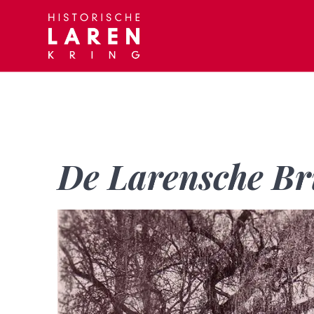
Skip
to
content
De Larensche Br