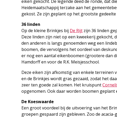
eiken gekocht. De legende deed de ronde, dat di
Heidemaatschappij terzake aan het gemeentebes
gekost. Ze zijn geplant op het grootste gedeelte
36 linden
Op de kleine Brinkjes bij
De Rijt
zijn 36 linden g
Deze linden zijn niet op een kweekerij gekocht,
den anderen is langs genoemden weg een lindeboo
boomen, die vervolgens het oordeel van deskundi
er nog een aantal eikenboomen (grootere dan di
Hamdorff en voor de R.K. Meisjesschool.
Deze eiken zijn afkomstig van enkele terreine
en de Brinkjes wordt gras gezaaid, zodat het da
zeer ten goede zal komen. Het kruispunt
Cornel
opgenomen. Ook daar worden boomen geplant en
De Koeswaarde
Een groot voordeel bij de uitvoering van het Br
groepen gespaard zijn gebleven. Zoo de acacia-