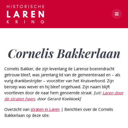
Skip
to
content
Cornelis Bakkerlaan
Cornelis Bakkerlaan
Cornelis Bakker, die zijn levenlang de Larense boerendracht
getrouw bleef, was jarenlang lid van de gemeenteraad en – als
vurig drankbestrijder – voorzitter van het Kruisverbond. Zijn
beroep was wever en hij bleef ongehuwd. Zijn naam blijft
voortleven door de naar hem genoemde straat.
[uit:
Laren door
de straten heen
, door Gerard Koekkoek]
Overzicht van
straten in Laren
| Berichten over de Cornelis
Bakkerlaan op deze site: