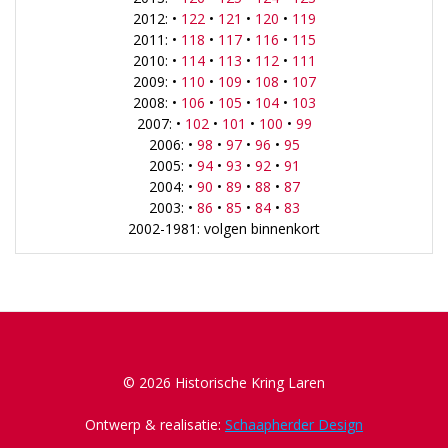
2012: •
122
•
121
•
120
•
119
2011: •
118
•
117
•
116
•
115
2010: •
114
•
113
•
112
•
111
2009: •
110
•
109
•
108
•
107
2008: •
106
•
105
•
104
•
103
2007: •
102
•
101
•
100
•
99
2006: •
98
•
97
•
96
•
95
2005: •
94
•
93
•
92
•
91
2004: •
90
•
89
•
88
•
87
2003: •
86
•
85
•
84
•
83
2002-1981: volgen binnenkort
© 2026 Historische Kring Laren
Ontwerp & realisatie:
Schaapherder Design