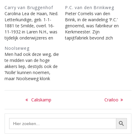
Carry van Bruggenhof
P.C. van den Brinkweg
Carolina Lea de Haan, Ned.
Pieter Cornelis van den
Letterkundige, geb. 1-1-
Brink, in de wandeling ‘P.C.’
1881 te Smilde, overl. 16-
genoemd, was fabrikeur en
11-1932 in Laren N.H., was
Kerkmeester. Zijn
tijdelijk onderwijzeres en
tapijtfabriek bevond zich
trouwde in 1904 met
bezijden de naar hem
Noolseweg
Cornelis van Bruggen,
genoemde weg en de St.
Men had ook deze weg, die
onder wiens naam zij, ook
Janstraat. Het bedrijf werd
te midden van de hoge
na haar tweede huwelijk
een 70 jaar geleden
akkers liep, destijds ook de
met de kunsthistoricus Dr.
opgeheven, maar de oude
‘Nolle’ kunnen noemen,
A. Pit, bleef publiceren. In
weefboerderij wordt nog
maar Noolseweg klonk
het prille begin van 1900
steeds, zij het dan voor
beter en de bedoeling bleef
kwam…
andere doeleinden,
hetzelfde. Toen in het
gebruikt.…
Bericht
begin van deze eeuw de
Previous
Next
Caliskamp
Crailoo
weg werd aangelegd
navigatie
post:
post:
stonden er maar twee
huizen. Die van
Zoekknop
Zoek
Schoonhoven van Beurden
naar:
en…