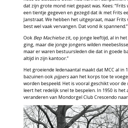
dat zijn grote mond niet gepast was. Kees: “Frits
een tientje gegeven en gezegd dat ik met Frits e
Janstraat. We hebben het uitgepraat, maar Frits w
best wel vaak vervangen. Dat vond ik spannend.”
Ook
Bep Machielse
zit, op jonge leeftijd, al in h
ging, maar die jonge jongens wilden meebeslisse
maar er waren bestuursleden die dat in goede b
altijd in zijn kantoor.”
Het groeiende ledenaantal maakt dat MCC al in 
bazuinen ook
pijpers
aan het korps toe te voegen.
worden bespeeld. Het is vooral geschikt voor de
leert het redelijk snel te bespelen. In 1950 is he
veranderen van Mondorgel Club Crescendo naa