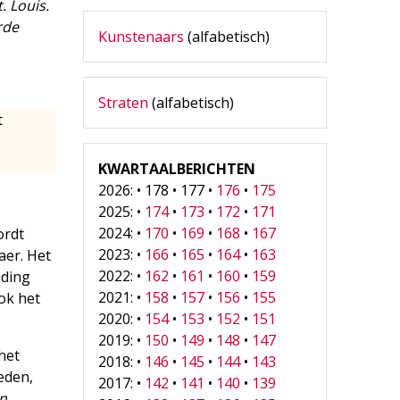
. Louis.
rde
Kunstenaars
(alfabetisch)
Straten
(alfabetisch)
t
e
KWARTAALBERICHTEN
2026: • 178 • 177 •
176
•
175
2025: •
174
•
173
•
172
•
171
2024: •
170
•
169
•
168
•
167
ordt
2023: •
166
•
165
•
164
•
163
aer. Het
2022: •
162
•
161
•
160
•
159
iding
2021: •
158
•
157
•
156
•
155
ok het
2020: •
154
•
153
•
152
•
151
2019: •
150
•
149
•
148
•
147
het
2018: •
146
•
145
•
144
•
143
eden,
2017: •
142
•
141
•
140
•
139
an
.