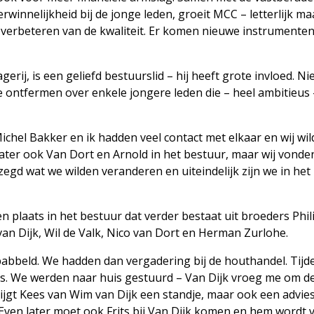
rwinnelijkheid bij de jonge leden, groeit MCC – letterlijk m
t verbeteren van de kwaliteit. Er komen nieuwe instrumenten
erij, is een geliefd bestuurslid – hij heeft grote invloed. Ni
 te ontfermen over enkele jongere leden die – heel ambitieus 
Michel Bakker en ik hadden veel contact met elkaar en wij wil
 later ook Van Dort en Arnold in het bestuur, maar wij vonde
zegd wat we wilden veranderen en uiteindelijk zijn we in het
plaats in het bestuur dat verder bestaat uit broeders Phil
van Dijk, Wil de Valk, Nico van Dort en Herman Zurlohe.
babbeld. We hadden dan vergadering bij de houthandel. Tijd
ts. We werden naar huis gestuurd – Van Dijk vroeg me om d
ijgt Kees van Wim van Dijk een standje, maar ook een advie
ven later moet ook Frits bij Van Dijk komen en hem wordt v