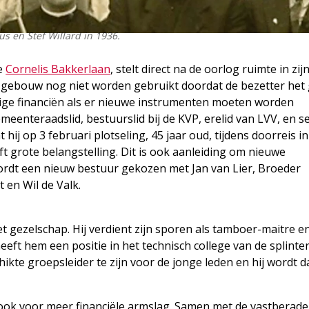
s en Stef Willard in 1936.
de
Cornelis Bakkerlaan
, stelt direct na de oorlog ruimte in zij
C-gebouw nog niet worden gebruikt doordat de bezetter he
dige financiën als er nieuwe instrumenten moeten worden
eenteraadslid, bestuurslid bij de KVP, erelid van LVV, en se
 hij op 3 februari plotseling, 45 jaar oud, tijdens doorreis in
eft grote belangstelling. Dit is ook aanleiding om nieuwe
wordt een nieuw bestuur gekozen met Jan van Lier, Broeder
t en Wil de Valk.
het gezelschap. Hij verdient zijn sporen als tamboer-maitre e
 heeft hem een positie in het technisch college van de splint
hikte groepsleider te zijn voor de jonge leden en hij wordt 
ook voor meer financiële armslag. Samen met de vastberad