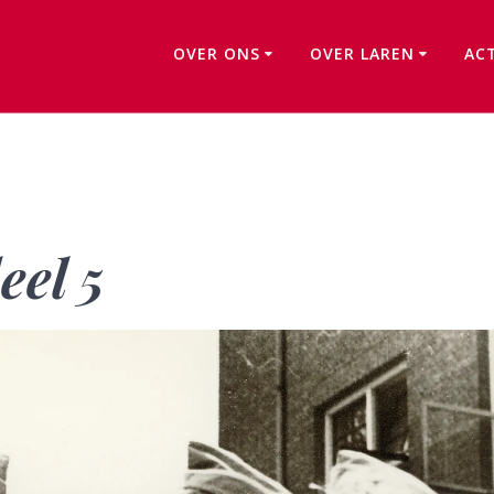
OVER ONS
OVER LAREN
AC
90 jaar MCC – deel 5
eel 5