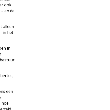
aar ook
 – en de
et alleen
– in het
den in
n
 bestuur
ibertus,
ens een
e
s hoe
erteld