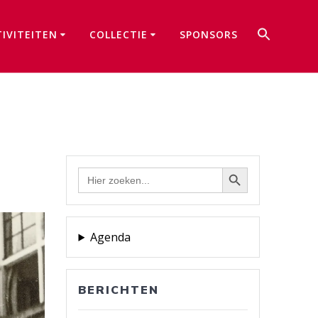
Zoek
TIVITEITEN
COLLECTIE
SPONSORS
naar:
Zoekkno
Zoekknop
Zoek
naar:
Agenda
BERICHTEN