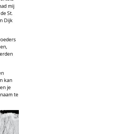
had mij
de St.
n Dijk
Broeders
gen,
derden
en
en kan
en je
e naam te