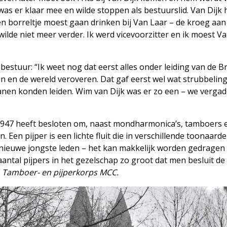
 was er klaar mee en wilde stoppen als bestuurslid. Van Dijk 
en borreltje moest gaan drinken bij Van Laar – de kroeg aan 
ilde niet meer verder. Ik werd vicevoorzitter en ik moest Va
et bestuur: “Ik weet nog dat eerst alles onder leiding van de 
n en de wereld veroveren. Dat gaf eerst wel wat strubbelin
anen konden leiden. Wim van Dijk was er zo een – we verga
1947 heeft besloten om, naast mondharmonica’s, tamboers 
 Een pijper is een lichte fluit die in verschillende toonaard
 nieuwe jongste leden – het kan makkelijk worden gedragen 
t aantal pijpers in het gezelschap zo groot dat men besluit d
r
Tamboer- en pijperkorps MCC.