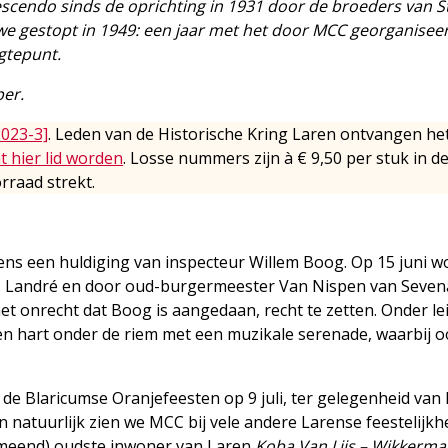
cendo sinds de oprichting in 1931 door de broeders van St
n we gestopt in 1949: een jaar met het door MCC georganisee
gtepunt.
per.
2023-3]
. Leden van de Historische Kring Laren ontvangen he
t hier lid worden
. Losse nummers zijn à € 9,50 per stuk in d
rraad strekt.
ens een huldiging van inspecteur Willem Boog. Op 15 juni w
J. Landré en door oud-burgermeester Van Nispen van Seven
 het onrecht dat Boog is aangedaan, recht te zetten. Onder le
n hart onder de riem met een muzikale serenade, waarbij o
 de Blaricumse Oranjefeesten op 9 juli, ter gelegenheid van 
 natuurlijk zien we MCC bij vele andere Larense feestelijkh
ermeend) oudste inwoner van Laren
Koba Van Lijs – Wikkerm