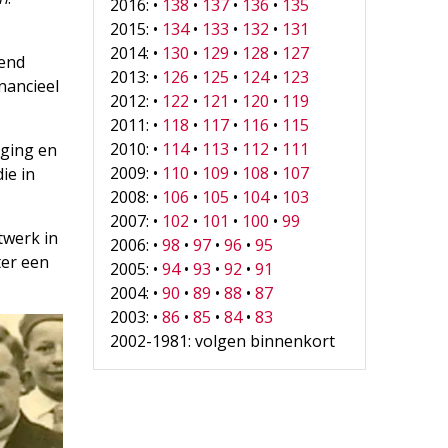
2016: •
138
•
137
•
136
•
135
2015: •
134
•
133
•
132
•
131
2014: •
130
•
129
•
128
•
127
tend
2013: •
126
•
125
•
124
•
123
nancieel
2012: •
122
•
121
•
120
•
119
2011: •
118
•
117
•
116
•
115
2010: •
114
•
113
•
112
•
111
iging en
2009: •
110
•
109
•
108
•
107
ie in
2008: •
106
•
105
•
104
•
103
2007: •
102
•
101
•
100
•
99
twerk in
2006: •
98
•
97
•
96
•
95
ter een
2005: •
94
•
93
•
92
•
91
2004: •
90
•
89
•
88
•
87
2003: •
86
•
85
•
84
•
83
2002-1981: volgen binnenkort