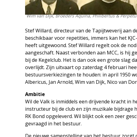
Wim van Dijk, Broeders Aquina, Philibertus & Perpetuu
Stef Willard, directeur van de Tapijtweverij aan 
beschikbaar voor repetities, immers kan het KJ
heeft uitgewoond. Stef Willard regelt ook de no
aangeschaft. Naast verbonden aan MCC, is hij gem
bij de Kegelclub. Het is dan ook een grote slag dat
overlijdt. Zijn uitvaart op zaterdag 4 februari he
bestuursverkiezingen te houden: in april 1950 
Albericus, Jan Arnold, Wim van Dijk, Nico van Dor
Ambitie
Wil de Valk is inmiddels een drijvende kracht in 
instructeur bij de club en zijn muzikale bijdrage
RK Bond opgeleverd. Wil blijkt ook een zeer gesc
gevraagd in het bestuur.
De nieuwe samenstelling van het bestuur zorgt 