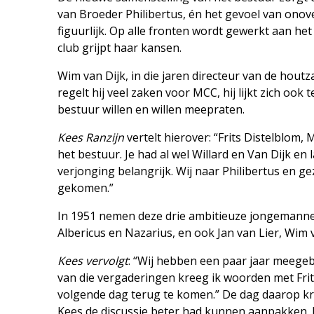
van Broeder Philibertus, én het gevoel van onove
figuurlijk. Op alle fronten wordt gewerkt aan he
club grijpt haar kansen.
Wim van Dijk, in die jaren directeur van de houtzag
regelt hij veel zaken voor MCC, hij lijkt zich ook
bestuur willen en willen meepraten.
Kees Ranzijn
vertelt hierover: “Frits Distelblom, 
het bestuur. Je had al wel Willard en Van Dijk en
verjonging belangrijk. Wij naar Philibertus en ge
gekomen.”
In 1951 nemen deze drie ambitieuze jongemannen 
Albericus en Nazarius, en ook Jan van Lier, Wim 
Kees vervolgt
: “Wij hebben een paar jaar meege
van die vergaderingen kreeg ik woorden met Fri
volgende dag terug te komen.” De dag daarop kr
Kees de discussie beter had kunnen aanpakken. E