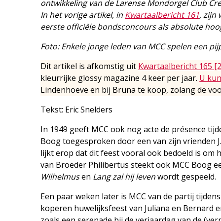
ontwikkeling van de Larense Mondorgel Club Cres
In het vorige artikel, in
Kwartaalbericht 161
, zij
eerste officiële bondsconcours als absolute hoo
Foto: Enkele jonge leden van MCC spelen een pij
Dit artikel is afkomstig uit
Kwartaalbericht 165 [
kleurrijke glossy magazine 4 keer per jaar.
U kun
Lindenhoeve en bij Bruna te koop, zolang de voo
Tekst: Eric Snelders
In 1949 geeft MCC ook nog acte de présence tijd
Boog toegesproken door een van zijn vrienden 
lijkt erop dat dit feest vooral ook bedoeld is om
van Broeder Philibertus steekt ook MCC Boog ee
Wilhelmus
en
Lang zal hij leven
wordt gespeeld.
Een paar weken later is MCC van de partij tijdens
koperen huwelijksfeest van Juliana en Bernard en
zoals een serenade bij de verjaardag van de (v