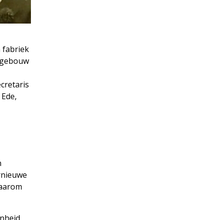
n fabriek
t gebouw
cretaris
 Ede,
n
ernieuwe
daarom
enheid