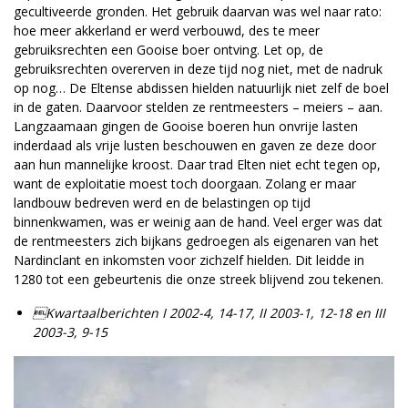
gecultiveerde gronden. Het gebruik daarvan was wel naar rato:
hoe meer akkerland er werd verbouwd, des te meer
gebruiksrechten een Gooise boer ontving. Let op, de
gebruiksrechten overerven in deze tijd nog niet, met de nadruk
op nog… De Eltense abdissen hielden natuurlijk niet zelf de boel
in de gaten. Daarvoor stelden ze rentmeesters – meiers – aan.
Langzaamaan gingen de Gooise boeren hun onvrije lasten
inderdaad als vrije lusten beschouwen en gaven ze deze door
aan hun mannelijke kroost. Daar trad Elten niet echt tegen op,
want de exploitatie moest toch doorgaan. Zolang er maar
landbouw bedreven werd en de belastingen op tijd
binnenkwamen, was er weinig aan de hand. Veel erger was dat
de rentmeesters zich bijkans gedroegen als eigenaren van het
Nardinclant en inkomsten voor zichzelf hielden. Dit leidde in
1280 tot een gebeurtenis die onze streek blijvend zou tekenen.
Kwartaalberichten I 2002-4, 14-17, II 2003-1, 12-18 en III
2003-3, 9-15