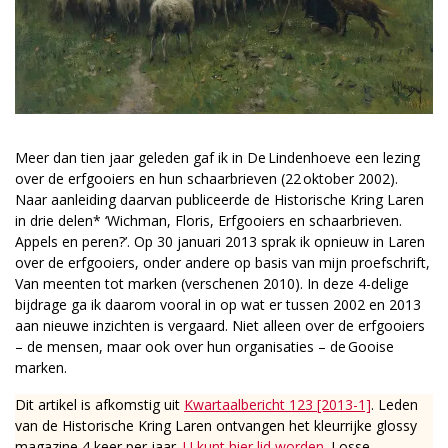
Meer dan tien jaar geleden gaf ik in De Lindenhoeve een lezing
over de erfgooiers en hun schaarbrieven (22 oktober 2002).
Naar aanleiding daarvan publiceerde de Historische Kring Laren
in drie delen* ‘Wichman, Floris, Erfgooiers en schaarbrieven.
Appels en peren?’. Op 30 januari 2013 sprak ik opnieuw in Laren
over de erfgooiers, onder andere op basis van mijn proefschrift,
Van meenten tot marken (verschenen 2010). In deze 4-delige
bijdrage ga ik daarom vooral in op wat er tussen 2002 en 2013
aan nieuwe inzichten is vergaard. Niet alleen over de erfgooiers
– de mensen, maar ook over hun organisaties – de Gooise
marken.
Dit artikel is afkomstig uit
Kwartaalbericht 123 [2013-1]
. Leden
van de Historische Kring Laren ontvangen het kleurrijke glossy
magazine 4 keer per jaar.
U kunt hier lid worden
. Losse