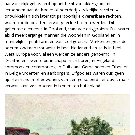
aanvankelijk gebaseerd op het bezit van akkergrond en
verbonden aan de hoeve of boerderij – zakelijke rechten –
ontwikkelden zich later tot persoonlijke overerfbare rechten,
waardoor de bezitters ervan geërfde boeren werden. Dit
gebeurde eveneens in Gooiland, vandaar: erf-gooiers. Dat waren
altijd meerderjarige mannen die woonden in Gooiland en in
mannelijke lijn afstamden van …erfgooiers. Marken en geërfde
boeren kwamen trouwens in heel Nederland en zelfs in heel
West-Europa voor, alleen werden ze anders genoemd: in
Drenthe en Twente buurschappen en buren, in Engeland
commons en commoners, in Duitsland Gemeinden en Erben en
in België vroenten en aanborgers. Erfgooiers waren dus geen
aparte mensen of bewoners van een geïsoleerde enclave, maar
verwant aan veel boeren in binnen- en buitenland.