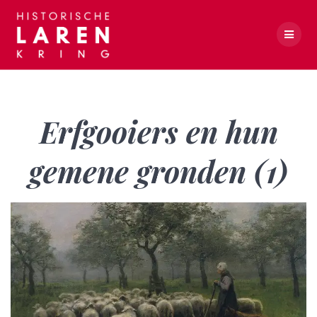
Skip
to
content
Erfgooiers en hun gemene gronden (1)
Erfgooiers en hun
gemene gronden (1)