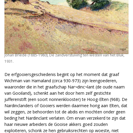
Johan Briedé (1885-1980), De zandverstuiving ten westen van het Bluk,
1931.
De erfgooiersgeschiedenis begint op het moment dat graaf
Wichman van Hamaland (circa 930-973) zijn leengoederen,
waaronder die in het graafschap Nar¬dinc¬lant (de oude naam
van Gooiland), schenkt aan het door hem zelf gestichte
jufferenstift (een soort nonnenklooster) te Hoog-Elten (968). De
Nardinclanders of Gooiers werden daarmee horig aan Elten, dat
wil zeggen, ze behoorden tot de abdis en mochten onder geen
beding het Nardinclant verlaten. Om ervan verzekerd te zijn dat
haar nieuwe arbeiders de Gooise akkers goed zouden
exploiteren, schonk ze hen gebruiksrechten op woeste, niet