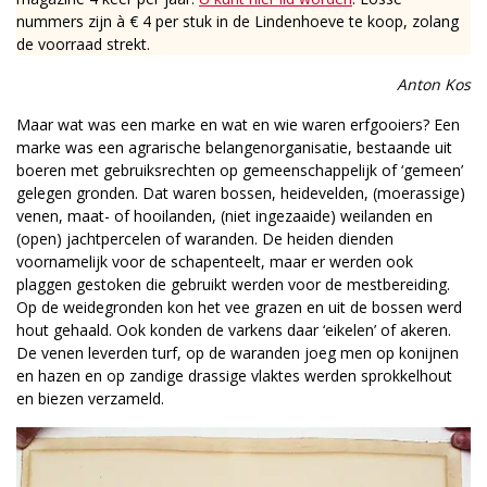
nummers zijn à € 4 per stuk in de Lindenhoeve te koop, zolang
de voorraad strekt.
Anton Kos
Maar wat was een marke en wat en wie waren erfgooiers? Een
marke was een agrarische belangenorganisatie, bestaande uit
boeren met gebruiksrechten op gemeenschappelijk of ‘gemeen’
gelegen gronden. Dat waren bossen, heidevelden, (moerassige)
venen, maat- of hooilanden, (niet ingezaaide) weilanden en
(open) jachtpercelen of waranden. De heiden dienden
voornamelijk voor de schapenteelt, maar er werden ook
plaggen gestoken die gebruikt werden voor de mestbereiding.
Op de weidegronden kon het vee grazen en uit de bossen werd
hout gehaald. Ook konden de varkens daar ‘eikelen’ of akeren.
De venen leverden turf, op de waranden joeg men op konijnen
en hazen en op zandige drassige vlaktes werden sprokkelhout
en biezen verzameld.