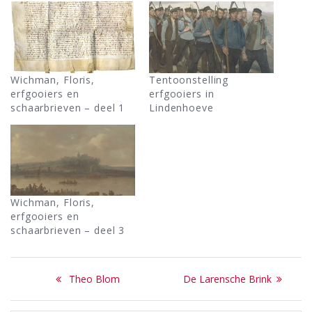
Wichman, Floris,
Tentoonstelling
erfgooiers en
erfgooiers in
schaarbrieven – deel 1
Lindenhoeve
Wichman, Floris,
erfgooiers en
schaarbrieven – deel 3
Bericht
Previous
Next
Theo Blom
De Larensche Brink
navigatie
post:
post: