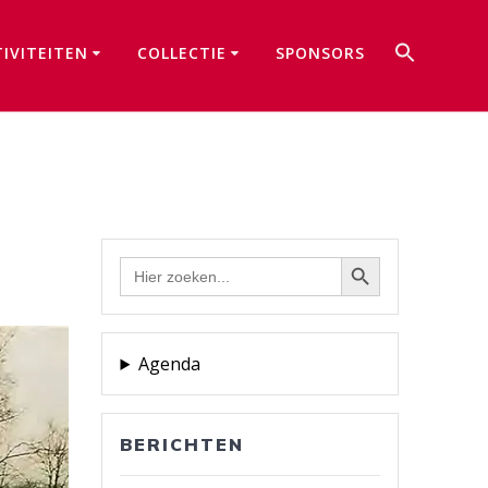
Zoek
TIVITEITEN
COLLECTIE
SPONSORS
naar:
Zoekkno
Zoekknop
Zoek
naar:
Agenda
BERICHTEN