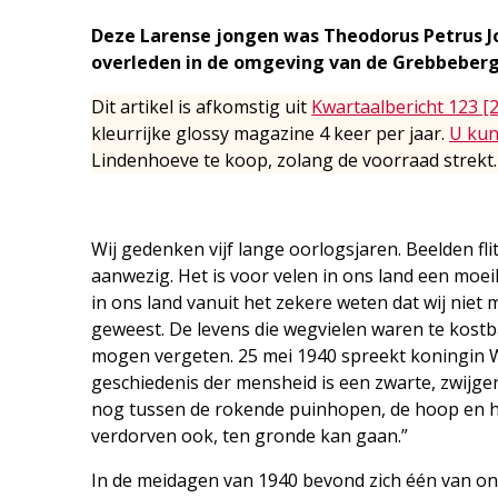
Deze Larense jongen was Theodorus Petrus J
overleden in de omgeving van de Grebbeberg
Dit artikel is afkomstig uit
Kwartaalbericht 123 [
kleurrijke glossy magazine 4 keer per jaar.
U kun
Lindenhoeve te koop, zolang de voorraad strekt.
Wij gedenken vijf lange oorlogsjaren. Beelden fli
aanwezig. Het is voor velen in ons land een mo
in ons land vanuit het zekere weten dat wij niet 
geweest. De levens die wegvielen waren te kostba
mogen vergeten. 25 mei 1940 spreekt koningin Wil
geschiedenis der mensheid is een zwarte, zwijgen
nog tussen de rokende puinhopen, de hoop en he
verdorven ook, ten gronde kan gaan.”
In de meidagen van 1940 bevond zich één van o