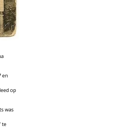
na
7 en
leed op
ats was
 te