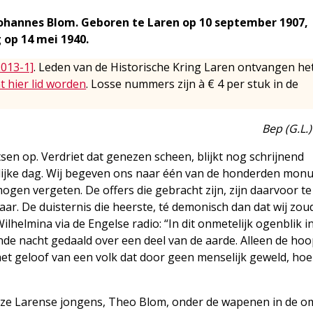
ohannes Blom. Geboren te Laren op 10 september 1907,
 op 14 mei 1940.
2013-1]
. Leden van de Historische Kring Laren ontvangen he
t hier lid worden
. Losse nummers zijn à € 4 per stuk in de
Bep (G.L.
tsen op. Verdriet dat genezen scheen, blijkt nog schrijnend
eilijke dag. Wij begeven ons naar één van de honderden mo
mogen vergeten. De offers die gebracht zijn, zijn daarvoor t
ar. De duisternis die heerste, té demonisch dan dat wij zo
helmina via de Engelse radio: “In dit onmetelijk ogenblik i
de nacht gedaald over een deel van de aarde. Alleen de hoo
t geloof van een volk dat door geen menselijk geweld, hoe
nze Larense jongens, Theo Blom, onder de wapenen in de 