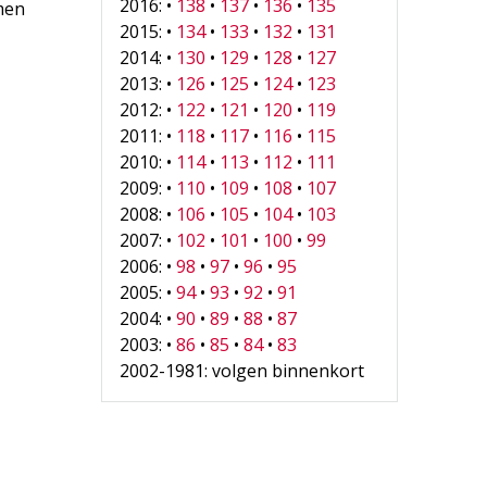
2016: •
138
•
137
•
136
•
135
 men
2015: •
134
•
133
•
132
•
131
2014: •
130
•
129
•
128
•
127
2013: •
126
•
125
•
124
•
123
2012: •
122
•
121
•
120
•
119
2011: •
118
•
117
•
116
•
115
2010: •
114
•
113
•
112
•
111
2009: •
110
•
109
•
108
•
107
2008: •
106
•
105
•
104
•
103
2007: •
102
•
101
•
100
•
99
2006: •
98
•
97
•
96
•
95
2005: •
94
•
93
•
92
•
91
2004: •
90
•
89
•
88
•
87
2003: •
86
•
85
•
84
•
83
2002-1981: volgen binnenkort