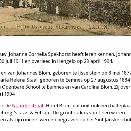
vrouw, Johanna Cornelia Spekhorst heeft leren kennen. Johan
0 juli 1911 en overleed in Hengelo op 29 april 1994.
en van Johannes Blom, geboren te IJsselstein op 8 mei 187
Maria Helena Staal, geboren te Eemnes op 27 augustus 1884.
e Openbare School te Eemnes en van Carolina Blom. Zij over
i 1904.
aan de
Naarderstraat
, Hotel Blom, dat ooit ook een haltepla
ebregt’s Jazz- & Eetcafe. De grootouders van Theo waren:
o als zijn ouders werden begraven op het Sint Janskerkhof