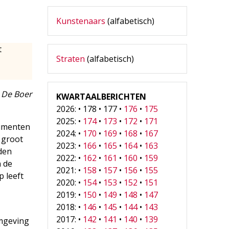
Kunstenaars
(alfabetisch)
t
Straten
(alfabetisch)
) De Boer
KWARTAALBERICHTEN
2026: • 178 • 177 •
176
•
175
2025: •
174
•
173
•
172
•
171
numenten
2024: •
170
•
169
•
168
•
167
e groot
2023: •
166
•
165
•
164
•
163
uden
2022: •
162
•
161
•
160
•
159
n de
2021: •
158
•
157
•
156
•
155
p leeft
2020: •
154
•
153
•
152
•
151
2019: •
150
•
149
•
148
•
147
2018: •
146
•
145
•
144
•
143
2017: •
142
•
141
•
140
•
139
omgeving