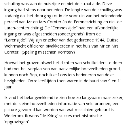
schuiling was aan de huiszijde en niet de straatzijde. Deze
ingang had steps naar beneden. De lengte van de schuiling was
zodanig dat het doorging tot in de voortuin van het belendende
perceel van Mr en Mrs Comter (in de Eemnesrichting en niet de
Laren-centerrichting) De “Eemneszijde” had een afzonderlijke
ingang en was afgescheiden (ondergronds) from de
“Larenzijde”. Wij zijn er zeker van dat gedurende 1944, Duitse
Wehrmacht officieren bivakkeerden in het huis van Mr en Mrs
Comter. (Spelling misschien Komter?)
Hoewel het graven alswel het dichten van schuilkelders te doen
had met het verplaatsen van aanzienlijke hoeveelheden grond,
kunnen noch Bep, noch ikzelf ons iets herinneren van deze
bezigheden. Onze leeftijden toen waren in de buurt van 9 en 11
jaar.
Ik vind het belangwekkend te zien hoe zo langzaam maar zeker,
met de kleine hoeveelheden informatie van vele bronnen, een
picture gevormd kan worden van wat misschien gebeurd is.
Wederom, ik wens “de Kring” succes met historische
‘opgravingen’.