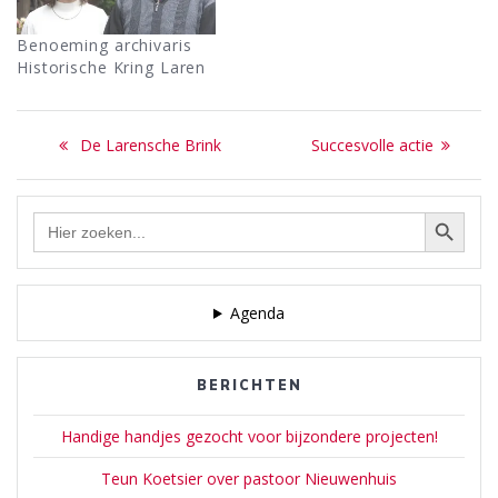
Benoeming archivaris
Historische Kring Laren
Bericht
Previous
Next
De Larensche Brink
Succesvolle actie
navigatie
post:
post:
Zoekknop
Zoek
naar:
Agenda
BERICHTEN
Handige handjes gezocht voor bijzondere projecten!
Teun Koetsier over pastoor Nieuwenhuis