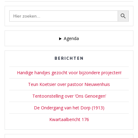
navigatie
namen. O.a. De Flep,
Pinhok, de Kluizenaar,
Zoekknop
Zoek
Steenbergen, de Fransman
naar:
enz. In die open vlakte, ‘de
Eng’ ook wel ‘Es’…
Agenda
BERICHTEN
Handige handjes gezocht voor bijzondere projecten!
Teun Koetsier over pastoor Nieuwenhuis
Tentoonstelling over ‘Ons Genoegen’
De Ondergang van het Dorp (1913)
Kwartaalbericht 176