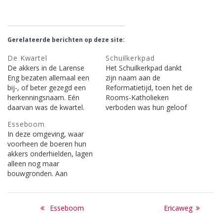
Gerelateerde berichten op deze site:
De Kwartel
Schuilkerkpad
De akkers in de Larense
Het Schuilkerkpad dankt
Eng bezaten allemaal een
zijn naam aan de
bij-, of beter gezegd een
Reformatietijd, toen het de
herkenningsnaam. Eén
Rooms-Katholieken
daarvan was de kwartel.
verboden was hun geloof
Deze bouwgrond werd veel
uit te oefenen. Doordat de
Esseboom
bezocht door de toen nog
kerken waren afgenomen
In deze omgeving, waar
in het wild levende
werden in het geheim
voorheen de boeren hun
kwartels. Waarschijnlijk nu
midden in de nacht de H.
akkers onderhielden, lagen
een uitgestorven vogel,
Missen opgedragen. Deze
alleen nog maar
want al jaren geleden zijn
bijeenkomst geschiedde in
bouwgronden. Aan
ze voor het laatst in onze…
een boerenschuur achter
woningbouw aldaar werd
op het Zevenend. Ook uit
bij lange na nog niet
Hilversum kwamen…
Bericht
gedacht. De akkers
Previous
Next
Esseboom
Ericaweg
bezaten de eigenaardigste
post:
post: