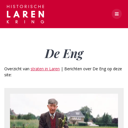
Skip
to
content
De Eng
De Eng
Overzicht van
straten in Laren
| Berichten over De Eng op deze
site: