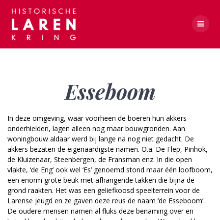
Skip
to
content
Esseboom
Esseboom
In deze omgeving, waar voorheen de boeren hun akkers
onderhielden, lagen alleen nog maar bouwgronden. Aan
woningbouw aldaar werd bij lange na nog niet gedacht. De
akkers bezaten de eigenaardigste namen. O.a. De Flep, Pinhok,
de Kluizenaar, Steenbergen, de Fransman enz. In die open
vlakte, ‘de Eng’ ook wel ‘Es’ genoemd stond maar één loofboom,
een enorm grote beuk met afhangende takken die bijna de
grond raakten. Het was een geliefkoosd speelterrein voor de
Larense jeugd en ze gaven deze reus de naam ‘de Esseboom’.
De oudere mensen namen al fluks deze benaming over en