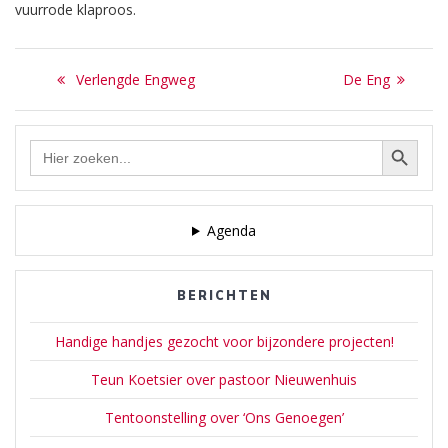
vuurrode klaproos.
van Emmetje Bon. Op de…
een mud. Dus ieder
Doordat de heide toen ook
noemde…
nog aanwezig was, bloeide
Bericht
er naast de graanvelden
Previous
Next
Verlengde Engweg
De Eng
een lief en o zo eenvoudig
navigatie
post:
post:
bloempje, de Erica. Deze
natuurlijke flora verdween
Zoekknop
Zoek
toen op deze gronden een
naar:
buurtschap verrees,…
Agenda
BERICHTEN
Handige handjes gezocht voor bijzondere projecten!
Teun Koetsier over pastoor Nieuwenhuis
Tentoonstelling over ‘Ons Genoegen’