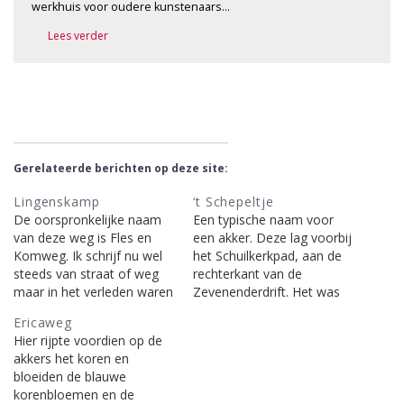
werkhuis voor oudere kunstenaars…
Lees verder
Gerelateerde berichten op deze site:
Lingenskamp
‘t Schepeltje
De oorspronkelijke naam
Een typische naam voor
van deze weg is Fles en
een akker. Deze lag voorbij
Komweg. Ik schrijf nu wel
het Schuilkerkpad, aan de
steeds van straat of weg
rechterkant van de
maar in het verleden waren
Zevenenderdrift. Het was
er geen verharde wegen,
met recht een familiebezit,
Ericaweg
uitgesloten de
want vier broers waren
Hier rijpte voordien op de
Rijksstraatweg die het dorp
eigenaren van de lap grond
akkers het koren en
doorkruiste. Aan die weg
en deelden de opbrengst
bloeiden de blauwe
stond maar één
met hun vieren. Een
korenbloemen en de
eenvoudige woning nl. die
schepel is een kwart van