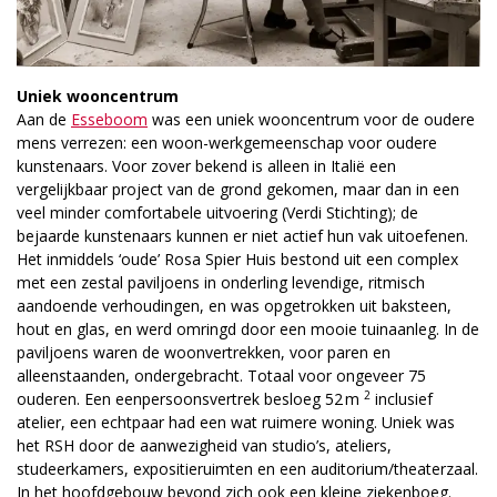
Uniek wooncentrum
Aan de
Esseboom
was een uniek wooncentrum voor de oudere
mens verrezen: een woon-werkgemeenschap voor oudere
kunstenaars. Voor zover bekend is alleen in Italië een
vergelijkbaar project van de grond gekomen, maar dan in een
veel minder comfortabele uitvoering (Verdi Stichting); de
bejaarde kunstenaars kunnen er niet actief hun vak uitoefenen.
Het inmiddels ‘oude’ Rosa Spier Huis bestond uit een complex
met een zestal paviljoens in onderling levendige, ritmisch
aandoende verhoudingen, en was opgetrokken uit baksteen,
hout en glas, en werd omringd door een mooie tuinaanleg. In de
paviljoens waren de woonvertrekken, voor paren en
alleenstaanden, ondergebracht. Totaal voor ongeveer 75
2
ouderen. Een eenpersoonsvertrek besloeg 52 m
inclusief
atelier, een echtpaar had een wat ruimere woning. Uniek was
het RSH door de aanwezigheid van studio’s, ateliers,
studeerkamers, expositieruimten en een auditorium/theaterzaal.
In het hoofdgebouw bevond zich ook een kleine ziekenboeg.