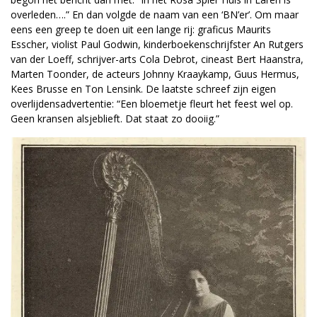
overleden….” En dan volgde de naam van een ‘BN’er’. Om maar
eens een greep te doen uit een lange rij: graficus Maurits
Esscher, violist Paul Godwin, kinderboekenschrijfster An Rutgers
van der Loeff, schrijver-arts Cola Debrot, cineast Bert Haanstra,
Marten Toonder, de acteurs Johnny Kraaykamp, Guus Hermus,
Kees Brusse en Ton Lensink. De laatste schreef zijn eigen
overlijdensadvertentie: “Een bloemetje fleurt het feest wel op.
Geen kransen alsjeblieft. Dat staat zo dooiig.”