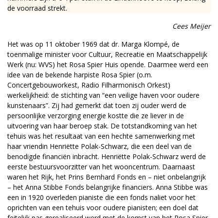
de voorraad strekt.
Cees Meijer
Het was op 11 oktober 1969 dat dr. Marga Klompé, de
toenmalige minister voor Cultuur, Recreatie en Maatschappelijk
Werk (nu: WVS) het Rosa Spier Huis opende. Daarmee werd een
idee van de bekende harpiste Rosa Spier (o.m.
Concertgebouworkest, Radio Filharmonisch Orkest)
werkelijkheid: de stichting van “een veilige haven voor oudere
kunstenaars”. Zij had gemerkt dat toen zij ouder werd de
persoonlijke verzorging energie kostte die ze liever in de
uitvoering van haar beroep stak. De totstandkoming van het
tehuis was het resultaat van een hechte samenwerking met
haar vriendin Henriëtte Polak-Schwarz, die een deel van de
benodigde financiën inbracht. Henriëtte Polak-Schwarz werd de
eerste bestuursvoorzitter van het wooncentrum. Daarnaast
waren het Rijk, het Prins Bernhard Fonds en – niet onbelangrijk
– het Anna Stibbe Fonds belangrijke financiers. Anna Stibbe was
een in 1920 overleden pianiste die een fonds naliet voor het
oprichten van een tehuis voor oudere pianisten; een doel dat
feitelijk pas gerealiseerd werd met de komst van het Rosa Spier