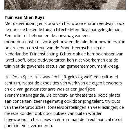
Tuin van Mien Ruys
Met de verhuizing en sloop van het wooncentrum verdwijnt ook
de door de bekende tuinarchitecte Mien Ruys aangelegde tuin.
Een actie tot behoud en de aanvraag van een
monumentenstatus voor gebouw en de tuin door bewoners kon
ook rekenen op steun van de Bond Heemschut en de
Nederlandse Tuinenstichting. Echter ook de bemoeienissen van
Karel Loeff, onze oud-voorzitter, kon niet voorkomen dat de
tuin niet de gewenste status van gemeentemonument kreeg.
Het Rosa Spier Huis was (en blijft gelukkig wel!) een cultureel
centrum. Naast de exposities van werk van de eigen bewoners
en die van gastkunstenaars was er een jaarlijkse
evenementenagenda. De concert- en theaterzaal bood plaats
aan concerten, zeer regelmatig ook door jong talent, try-outs
van theaterproducties, toneelvoorstellingen en veel lezingen; de
meeste konden ook door publiek van buiten worden
bijgewoond. In het nieuwe centrum aan de Treub­laan zal op dit
punt niet veel veranderen.