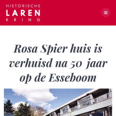
Skip
to
content
Rosa Spier huis is verhuisd na 50 jaar op de Esseboom
Rosa Spier huis is
verhuisd na 50 jaar
op de Esseboom