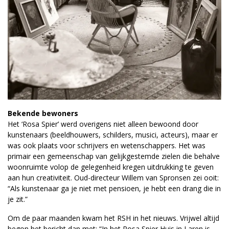
Bekende bewoners
Het ‘Rosa Spier’ werd overigens niet alleen bewoond door
kunstenaars (beeldhouwers, schilders, musici, acteurs), maar er
was ook plaats voor schrijvers en wetenschappers. Het was
primair een gemeenschap van gelijkgestemde zielen die behalve
woonruimte volop de gelegenheid kregen uitdrukking te geven
aan hun creativiteit. Oud-directeur Willem van Spronsen zei ooit:
“Als kunstenaar ga je niet met pensioen, je hebt een drang die in
je zit.”
Om de paar maanden kwam het RSH in het nieuws. Vrijwel altijd
begon het bericht dan met: “In het Rosa Spier Huis in Laren is