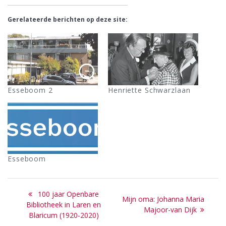
Gerelateerde berichten op deze site:
Esseboom 2
Henriette Schwarzlaan
Esseboom
Bericht
Previous
100 jaar Openbare
Next
Mijn oma: Johanna Maria
navigatie
post:
Bibliotheek in Laren en
post:
Majoor-van Dijk
Blaricum (1920-2020)