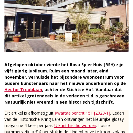
Afgelopen oktober vierde het Rosa Spier Huis (RSH) zijn
vijftigjarig jubileum. Ruim een maand later, eind
november, verhuisde het bijzondere wooncentrum voor
oudere kunstenaars naar het nieuwe onderkomen op de
Hector Treublaan
, achter de Stichtse Hof. Vandaar dat
dit artikel grotendeels in de verleden tijd is geschreven.
Natuurlijk niet vreemd in een historisch tijdschrift.
Dit artikel is afkomstig uit
Kwartaalbericht 151 [2020-1]
. Leden
van de Historische Kring Laren ontvangen het kleurrijke glossy
magazine 4 keer per jaar.
U kunt hier lid worden
. Losse
nummers zijn à € 4 per stuk in de Lindenhoeve te koop, zolang