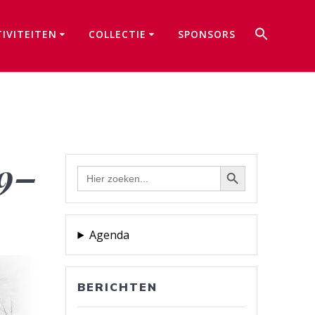
Zoek
TIVITEITEN
COLLECTIE
SPONSORS
naar:
Zoekkno
79–
Zoekknop
Zoek
naar:
Agenda
BERICHTEN