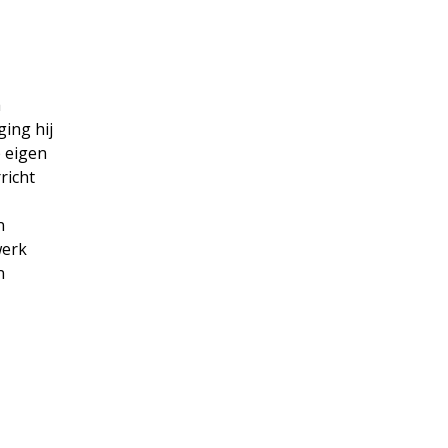
a
ing hij
p eigen
richt
n
werk
n