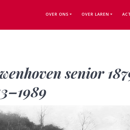
OVER ONS
OVER LAREN
AC
Willem van Nieuwenhoven senior 1879–1973 & junior 1913–1989
wenhoven senior 18
913–1989