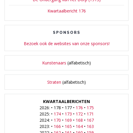
Kwartaalbericht 176
SPONSORS
Bezoek ook de websites van onze sponsors!
Kunstenaars
(alfabetisch)
Straten
(alfabetisch)
KWARTAALBERICHTEN
2026: • 178 • 177 •
176
•
175
2025: •
174
•
173
•
172
•
171
2024: •
170
•
169
•
168
•
167
2023: •
166
•
165
•
164
•
163
2022: •
162
•
161
•
160
•
159