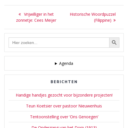
Bericht
Previous
Next
Vrijwilliger in het
Historische Woordpuzzel
navigatie
post:
post:
zonnetje: Cees Meijer
(Filippine)
Zoekknop
Zoek
naar:
Agenda
BERICHTEN
Handige handjes gezocht voor bijzondere projecten!
Teun Koetsier over pastoor Nieuwenhuis
Tentoonstelling over ‘Ons Genoegen’
De Ondergang van het Dorp (1913)