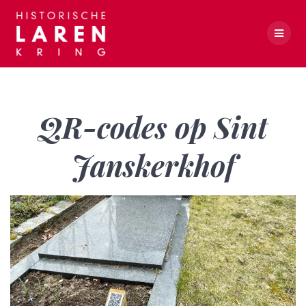
Skip
to
content
QR-codes op Sint Janskerkhof
QR-codes op Sint
Janskerkhof