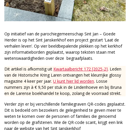
Op initiatief van de parochiegemeenschap Sint Jan – Goede
Herder is op het Sint Janskerkhof een project gestart ‘Laat de
verhalen leven’. Op vier beeldbepalende plekken op het kerkhof
zijn informatieborden geplaatst, waarop teksten staan met
wetenswaardigheden over deze begraafplaats.
Dit artikel is afkomstig uit
Kwartaalbericht 172 [2025-2]
. Leden
van de Historische Kring Laren ontvangen het kleurrijke glossy
magazine 4 keer per jaar.
U kunt hier lid worden
. Losse
nummers zijn à € 9,50 per stuk in de Lindenhoeve en bij Bruna
en de Larense boekhandel te koop, zolang de voorraad strekt.
Verder zijn er bij verschillende familie­graven QR-codes geplaatst.
Dit is bedoeld om bezoekers de gelegenheid te geven meer te
weten te komen over de personen of families die genoemd
worden op de grafstenen. Wie de QR-code scant, krijgt een link
naar de website van het Sint Janskerkhof