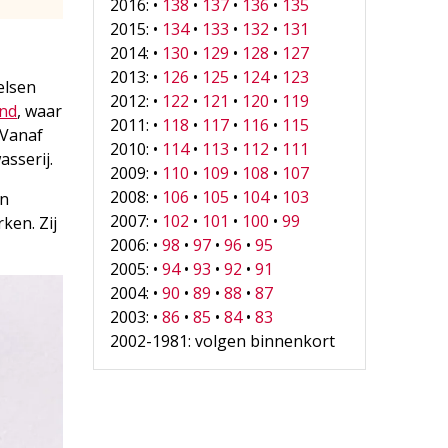
2016: •
138
•
137
•
136
•
135
2015: •
134
•
133
•
132
•
131
2014: •
130
•
129
•
128
•
127
2013: •
126
•
125
•
124
•
123
elsen
2012: •
122
•
121
•
120
•
119
nd
, waar
2011: •
118
•
117
•
116
•
115
Vanaf
2010: •
114
•
113
•
112
•
111
asserij.
2009: •
110
•
109
•
108
•
107
2008: •
106
•
105
•
104
•
103
in
2007: •
102
•
101
•
100
•
99
ken. Zij
2006: •
98
•
97
•
96
•
95
2005: •
94
•
93
•
92
•
91
2004: •
90
•
89
•
88
•
87
2003: •
86
•
85
•
84
•
83
2002-1981: volgen binnenkort