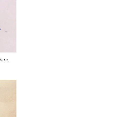
dere,
e