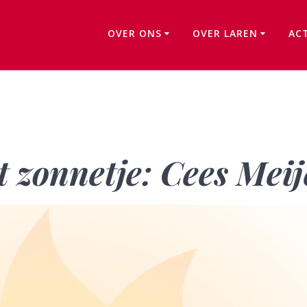
OVER ONS
OVER LAREN
AC
Vrijwilliger in het zonnetje: Cees Meijer
et zonnetje: Cees Meij