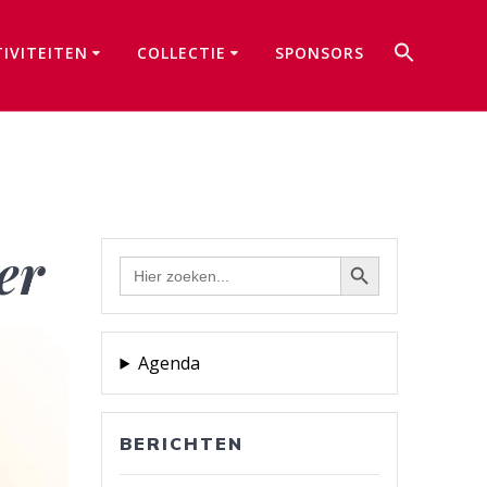
Zoek
TIVITEITEN
COLLECTIE
SPONSORS
naar:
Zoekkno
er
Zoekknop
Zoek
naar:
Agenda
BERICHTEN