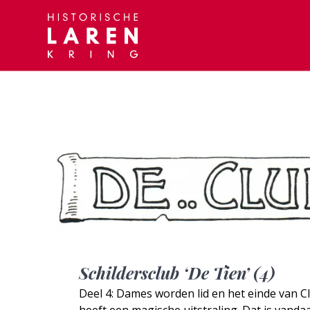
Skip
to
content
Schildersclub ‘De Tien’ (4)
Deel 4: Dames worden lid en het einde van C