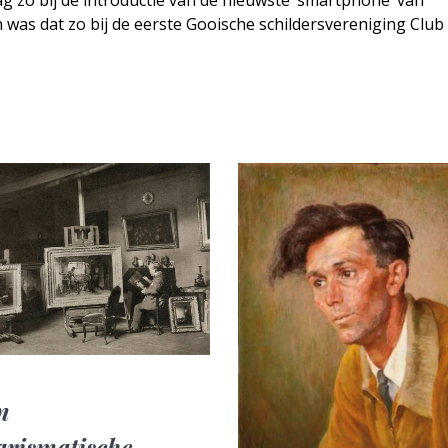
ag zo bij de introductie van de nieuwste ‘smartphone’ van
 was dat zo bij de eerste Gooische schildersvereniging Club
n
arismatische