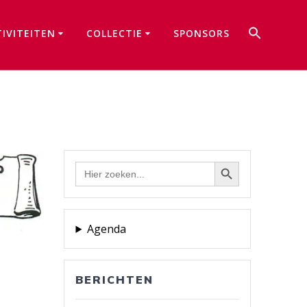
Zoek
TIVITEITEN
COLLECTIE
SPONSORS
naar:
Zoekkno
Zoekknop
Zoek
naar:
Agenda
BERICHTEN