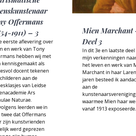
venskunstenaar
ny Offermans
Mien Marchant
854-1911) – 3
Deel 3
e eerste aflevering over
en en werk van Tony
In dit 3e en laatste deel
ermans hebben wij met
mijn verkenningen naa
 kennisgemaakt als
het leven en werk van 
cesvol docent tekenen
Marchant in haar Lare
childeren aan de
jaren besteed ik aanda
esklasjes van Leidse
aan de
enacademie Ars
kunstenaarsverenigin
ulae Naturae.
waarmee Mien haar we
olgens leerden we in
vanaf 1913 exposeerde.
l twee dat Offermans
 zijn kunstvrienden
elijk werd geprezen