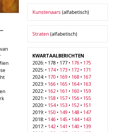
Kunstenaars
(alfabetisch)
 –
Straten
(alfabetisch)
 van
KWARTAALBERICHTEN
r
2026: • 178 • 177 •
176
•
175
Mien
2025: •
174
•
173
•
172
•
171
nse
2024: •
170
•
169
•
168
•
167
cht
2023: •
166
•
165
•
164
•
163
2022: •
162
•
161
•
160
•
159
gen
2021: •
158
•
157
•
156
•
155
rk
2020: •
154
•
153
•
152
•
151
2019: •
150
•
149
•
148
•
147
2018: •
146
•
145
•
144
•
143
2017: •
142
•
141
•
140
•
139