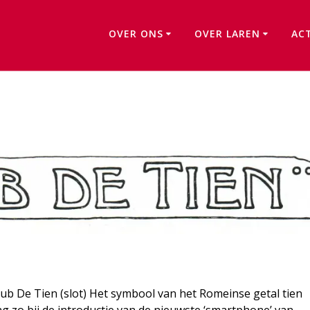
OVER ONS
OVER LAREN
AC
Herman Heijenbrock
lub De Tien (slot) Het symbool van het Romeinse getal tien