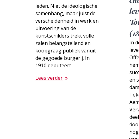
leden. Niet de ideologische
le
samenhang, maar juist de
To
verscheidenheid in werk en
uitvoering van de
(1
kunstschilders trekt volle
In d
zalen belangstellend en
lev
koopgraag publiek vanuit
Off
de gegoede burgerij. In
hem
1910 debuteert…
suc
Lees verder
en s
dam
Tek
Aem
Verv
dee
door
hog