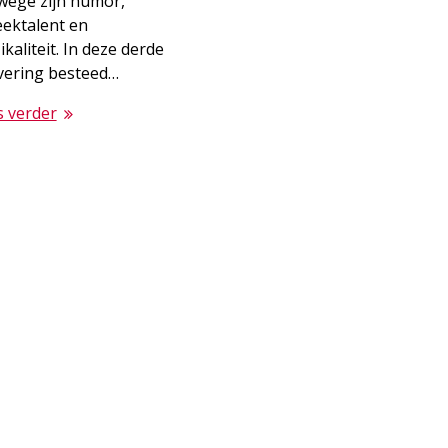
wege zijn humor,
eektalent en
kaliteit. In deze derde
evering besteed…
s verder