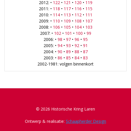
2012: •
122
•
121
•
120
•
119
2011: •
118
•
117
•
116
•
115
2010: •
114
•
113
•
112
•
111
2009: •
110
•
109
•
108
•
107
2008: •
106
•
105
•
104
•
103
2007: •
102
•
101
•
100
•
99
2006: •
98
•
97
•
96
•
95
2005: •
94
•
93
•
92
•
91
2004: •
90
•
89
•
88
•
87
2003: •
86
•
85
•
84
•
83
2002-1981: volgen binnenkort
© 2026 Historische Kring Laren
Ontwerp & realisatie:
Schaapherder Design