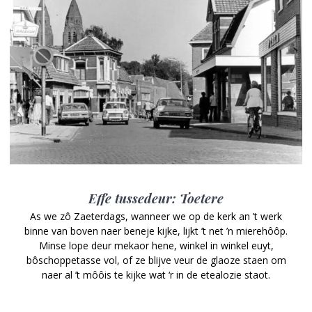
Effe tussedeur: Toetere
As we zô Zaeterdags, wanneer we op de kerk an ’t werk
binne van boven naer beneje kijke, lijkt ’t net ’n mierehôôp.
Minse lope deur mekaor hene, winkel in winkel euyt,
bôschoppetasse vol, of ze blijve veur de glaoze staen om
naer al ’t môôis te kijke wat ‘r in de etealozie staot.