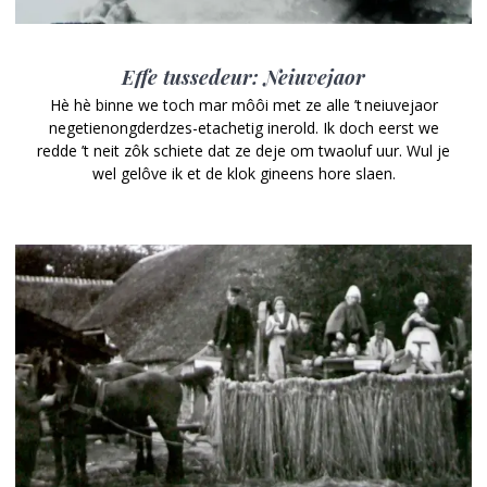
Effe tussedeur: Neiuvejaor
Hè hè binne we toch mar môôi met ze alle ’t neiuvejaor
negetienongderdzes-etachetig inerold. Ik doch eerst we
redde ’t neit zôk schiete dat ze deje om twaoluf uur. Wul je
wel gelôve ik et de klok gineens hore slaen.