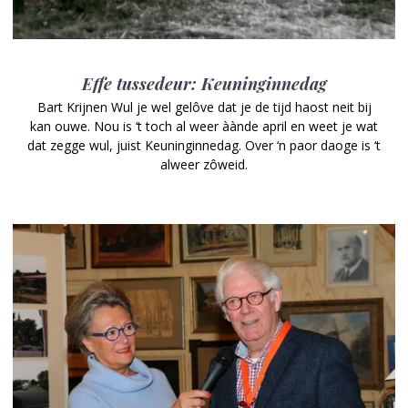
Effe tussedeur: Keuninginnedag
Bart Krijnen Wul je wel gelôve dat je de tijd haost neit bij
kan ouwe. Nou is ‘t toch al weer àànde april en weet je wat
dat zegge wul, juist Keuninginnedag. Over ‘n paor daoge is ‘t
alweer zôweid.