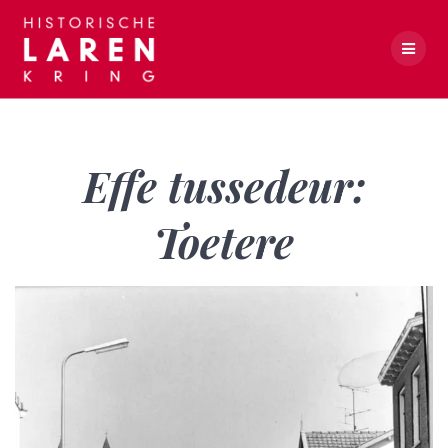
Skip
to
content
Effe tussedeur: Toetere
Effe tussedeur:
Toetere