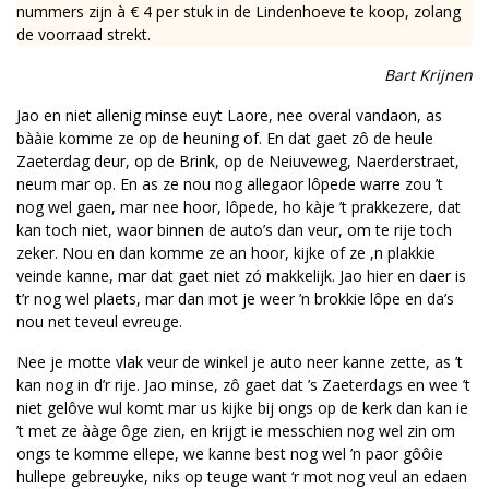
nummers zijn à € 4 per stuk in de Lindenhoeve te koop, zolang
de voorraad strekt.
Bart Krijnen
Jao en niet allenig minse euyt Laore, nee overal vandaon, as
bààie komme ze op de heuning of. En dat gaet zô de heule
Zaeterdag deur, op de Brink, op de Neiuveweg, Naerderstraet,
neum mar op. En as ze nou nog allegaor lôpede warre zou ’t
nog wel gaen, mar nee hoor, lôpede, ho kàje ’t prakkezere, dat
kan toch niet, waor binnen de auto’s dan veur, om te rije toch
zeker. Nou en dan komme ze an hoor, kijke of ze ,n plakkie
veinde kanne, mar dat gaet niet zó makkelijk. Jao hier en daer is
t’r nog wel plaets, mar dan mot je weer ’n brokkie lôpe en da’s
nou net teveul evreuge.
Nee je motte vlak veur de winkel je auto neer kanne zette, as ’t
kan nog in d’r rije. Jao minse, zô gaet dat ’s Zaeterdags en wee ’t
niet gelôve wul komt mar us kijke bij ongs op de kerk dan kan ie
’t met ze ààge ôge zien, en krijgt ie messchien nog wel zin om
ongs te komme ellepe, we kanne best nog wel ’n paor gôôie
hullepe gebreuyke, niks op teuge want ‘r mot nog veul an edaen