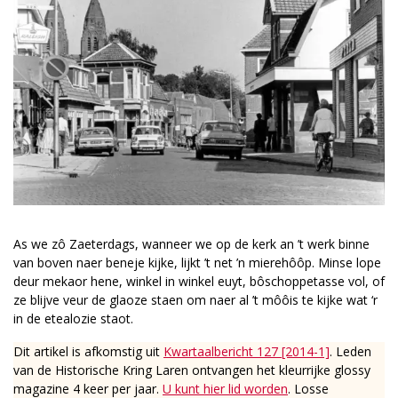
As we zô Zaeterdags, wanneer we op de kerk an ’t werk binne
van boven naer beneje kijke, lijkt ’t net ’n mierehôôp. Minse lope
deur mekaor hene, winkel in winkel euyt, bôschoppetasse vol, of
ze blijve veur de glaoze staen om naer al ’t môôis te kijke wat ‘r
in de etealozie staot.
Dit artikel is afkomstig uit
Kwartaalbericht 127 [2014-1]
. Leden
van de Historische Kring Laren ontvangen het kleurrijke glossy
magazine 4 keer per jaar.
U kunt hier lid worden
. Losse