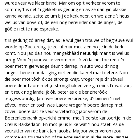
wurde veur we klaer binne. Mar om op ’t verkeer verom te
komme, ’t is net ’n gekkehuis gedurig en as ze dan gin plakkie
kanne veinde, zette ze um bij de kerk neer, en we ziene ’t heus
wel us van bove of, de een nog bereurder dan de anger, de
gôôie niet te nae espreuke.
’t Is gedurig zô arreg dat, as je wul gaen trouwe of begreuve wul
worde op Zaeterdag, je zelluf mar mot zien ho je in de kerk
komt. Nou jao da’s nou mar gekhààd netuurlijk mar ’t is wel us
arreg. Voor ’n paor weke verom mos ‘k zô lache, toe ree ‘r ’n
boer met ’n gierwaoge deur ’t darrep, ’n auto wou d’r nog
langest hene mar dat ging niet en die kaerel mar toetere. Nou
die boer mot tôch ôk ze strongt kwijt, vroger reje d’r zôveul
boere deur Laore met ,n strongtbak en zee gin mins t’r wat van,
en ’t reuk nog landelijk ôk, beter as die benzinerôôk
teugeswoordig. Jao over boere erspreuke, d’r binnen ‘r niet
zôveul meer en toch was Laore vroger ’n boere darrep met
zôveul boere dat ze veur vijvetachtig jaor verom de
Boerenleenbank op-ericht emme, met ’t eerste kantoortje in de
Crelus Bakkerlaon. En mot je us kijke wat ‘r nou staet. As de
veurzitter van de bank Jan Jacobz. Majoor weer verom zou
komme en zou zien ho of tie egreuied is in al die jaore, ging ie