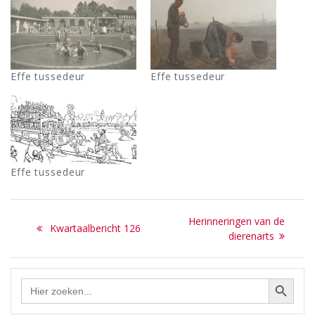
Effe tussedeur
Effe tussedeur
Effe tussedeur
Bericht
Next
Herinneringen van de
Previous
Kwartaalbericht 126
navigatie
post:
dierenarts
post:
Zoekknop
Zoek
naar: