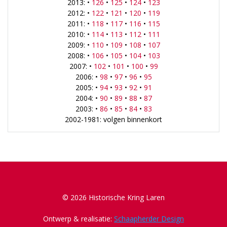
2013: •
126
•
125
•
124
•
123
2012: •
122
•
121
•
120
•
119
2011: •
118
•
117
•
116
•
115
2010: •
114
•
113
•
112
•
111
2009: •
110
•
109
•
108
•
107
2008: •
106
•
105
•
104
•
103
2007: •
102
•
101
•
100
•
99
2006: •
98
•
97
•
96
•
95
2005: •
94
•
93
•
92
•
91
2004: •
90
•
89
•
88
•
87
2003: •
86
•
85
•
84
•
83
2002-1981: volgen binnenkort
© 2026 Historische Kring Laren
Ontwerp & realisatie:
Schaapherder Design