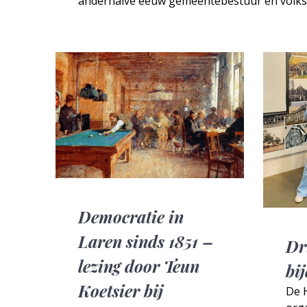
anderhalve eeuw gemeentebestuur en volk
Democratie in
Laren sinds 1851 –
Dr
lezing door Teun
bi
Koetsier bij
De H