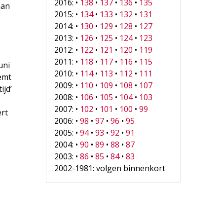
2016: •
138
•
137
•
136
•
135
aan
2015: •
134
•
133
•
132
•
131
2014: •
130
•
129
•
128
•
127
2013: •
126
•
125
•
124
•
123
2012: •
122
•
121
•
120
•
119
2011: •
118
•
117
•
116
•
115
uni
2010: •
114
•
113
•
112
•
111
emt
2009: •
110
•
109
•
108
•
107
ijd’
2008: •
106
•
105
•
104
•
103
2007: •
102
•
101
•
100
•
99
ert
2006: •
98
•
97
•
96
•
95
2005: •
94
•
93
•
92
•
91
2004: •
90
•
89
•
88
•
87
2003: •
86
•
85
•
84
•
83
2002-1981: volgen binnenkort