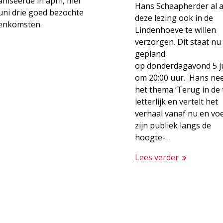
niseerde in april, mei
Hans Schaapherder al 
uni drie goed bezochte
deze lezing ook in de
eenkomsten.
Lindenhoeve te willen
verzorgen. Dit staat nu
gepland
op donderdagavond 5 j
om 20:00 uur. Hans ne
het thema ‘Terug in de t
letterlijk en vertelt het
verhaal vanaf nu en vo
zijn publiek langs de
hoogte-…
Lees verder