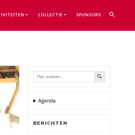
Zoek
TIVITEITEN
COLLECTIE
SPONSORS
naar:
Zoekkno
Zoekknop
Zoek
naar:
Agenda
BERICHTEN