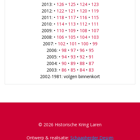
2013: •
126
•
125
•
124
•
123
2012: •
122
•
121
•
120
•
119
2011: •
118
•
117
•
116
•
115
2010: •
114
•
113
•
112
•
111
2009: •
110
•
109
•
108
•
107
2008: •
106
•
105
•
104
•
103
2007: •
102
•
101
•
100
•
99
2006: •
98
•
97
•
96
•
95
2005: •
94
•
93
•
92
•
91
2004: •
90
•
89
•
88
•
87
2003: •
86
•
85
•
84
•
83
2002-1981: volgen binnenkort
© 2026 Historische Kring Laren
Ontwerp & realisatie:
Schaapherder Design