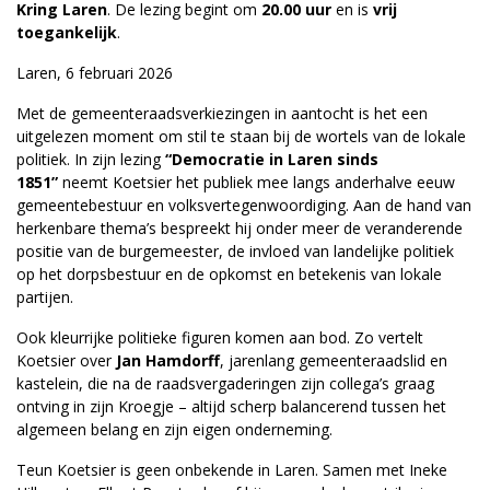
Kring Laren
. De lezing begint om
20.00 uur
en is
vrij
toegankelijk
.
Laren, 6 februari 2026
Met de gemeenteraadsverkiezingen in aantocht is het een
uitgelezen moment om stil te staan bij de wortels van de lokale
politiek. In zijn lezing
“Democratie in Laren sinds
1851”
neemt Koetsier het publiek mee langs anderhalve eeuw
gemeentebestuur en volksvertegenwoordiging. Aan de hand van
herkenbare thema’s bespreekt hij onder meer de veranderende
positie van de burgemeester, de invloed van landelijke politiek
op het dorpsbestuur en de opkomst en betekenis van lokale
partijen.
Ook kleurrijke politieke figuren komen aan bod. Zo vertelt
Koetsier over
Jan Hamdorff
, jarenlang gemeenteraadslid en
kastelein, die na de raadsvergaderingen zijn collega’s graag
ontving in zijn Kroegje – altijd scherp balancerend tussen het
algemeen belang en zijn eigen onderneming.
Teun Koetsier is geen onbekende in Laren. Samen met Ineke