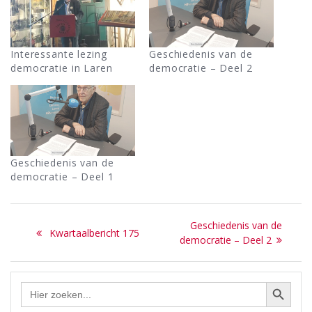
Interessante lezing
Geschiedenis van de
democratie in Laren
democratie – Deel 2
Geschiedenis van de
democratie – Deel 1
Bericht
Next
Geschiedenis van de
Previous
Kwartaalbericht 175
navigatie
post:
democratie – Deel 2
post:
Zoekknop
Zoek
naar: