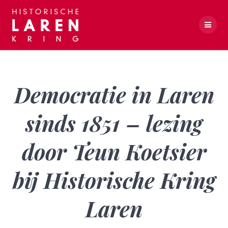
Skip
to
content
Democratie in Laren sinds 1851 – lezing door Teun Koetsier bij Historische Kring Laren
Democratie in Laren
sinds 1851 – lezing
door Teun Koetsier
bij Historische Kring
Laren