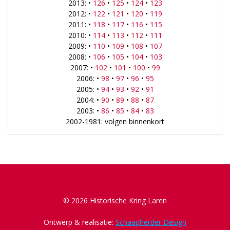
2013: •
126
•
125
•
124
•
123
2012: •
122
•
121
•
120
•
119
2011: •
118
•
117
•
116
•
115
2010: •
114
•
113
•
112
•
111
2009: •
110
•
109
•
108
•
107
2008: •
106
•
105
•
104
•
103
2007: •
102
•
101
•
100
•
99
2006: •
98
•
97
•
96
•
95
2005: •
94
•
93
•
92
•
91
2004: •
90
•
89
•
88
•
87
2003: •
86
•
85
•
84
•
83
2002-1981: volgen binnenkort
© 2026 Historische Kring Laren
Ontwerp & realisatie:
Schaapherder Design