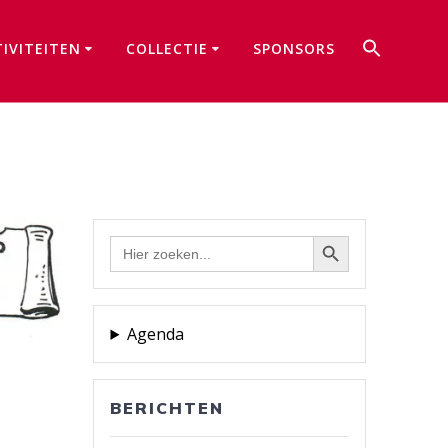
Zoek
TIVITEITEN
COLLECTIE
SPONSORS
naar:
Zoekkno
Zoekknop
Zoek
naar:
Agenda
BERICHTEN