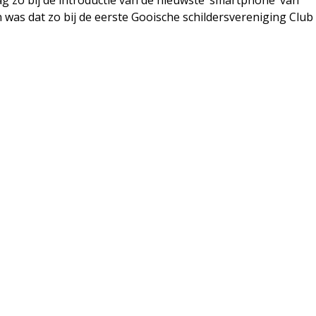
ag zo bij de introductie van de nieuwste ‘smartphone’ van
 was dat zo bij de eerste Gooische schildersvereniging Club