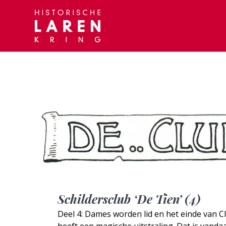
Skip
to
content
Schildersclub ‘De Tien’ (4)
Deel 4: Dames worden lid en het einde van C