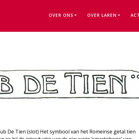
OVER ONS
OVER LAREN
AC
Adriënne Broeckman-Klinkhamer
lub De Tien (slot) Het symbool van het Romeinse getal tien