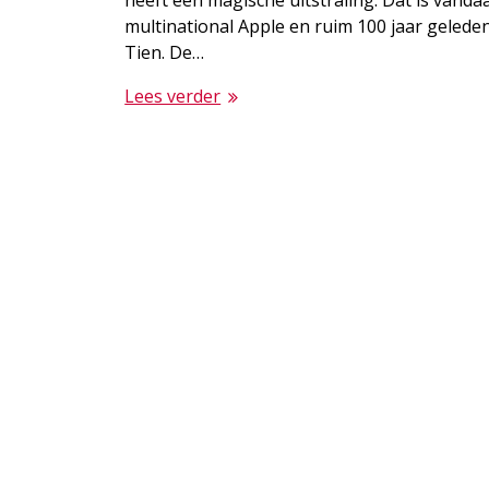
heeft een magische uitstraling. Dat is vanda
multinational Apple en ruim 100 jaar geleden
Tien. De…
Lees verder