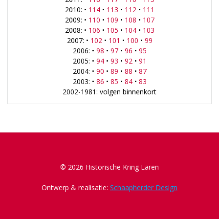
2010: •
114
•
113
•
112
•
111
2009: •
110
•
109
•
108
•
107
2008: •
106
•
105
•
104
•
103
2007: •
102
•
101
•
100
•
99
2006: •
98
•
97
•
96
•
95
2005: •
94
•
93
•
92
•
91
2004: •
90
•
89
•
88
•
87
2003: •
86
•
85
•
84
•
83
2002-1981: volgen binnenkort
© 2026 Historische Kring Laren
Ontwerp & realisatie:
Schaapherder Design