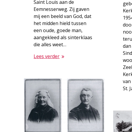
Saint Louis aan de
gebo
Eemnesserweg. Zij gaven
Kerk
mij een beeld van God, dat
195
het midden hield tussen
doo
een oude, goede man,
noo
aangekleed als sinterklaas
ter
die alles weet…
dan 
Sind
Lees verder
woo
Zee
Ker
van
St. 