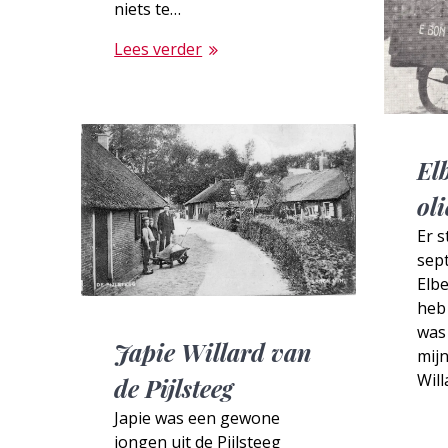
niets te…
Lees verder
El
ol
Er s
sep
Elbe
heb
was
Japie Willard van
mij
Will
de Pijlsteeg
Japie was een gewone
jongen uit de Pijlsteeg