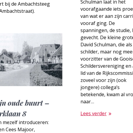
Schulman laat in het
rt bij de Ambachtsteeg
voorafgaande iets pro
Ambachtstraat).
van wat er aan zijn carr
vooraf ging. De
spanningen, de studie, 
gevecht. De kleine grot
David Schulman, die als
schilder, maar nog meer
voorzitter van de Gooi
Schildersvereniging en 
lid van de Rijkscommiss
zoveel voor zijn (ook
jongere) collega’s
betekende, kwam al vr
jn oude buurt –
naar…
rklaan 8
Lees verder
 mezelf introduceren:
en Cees Majoor,