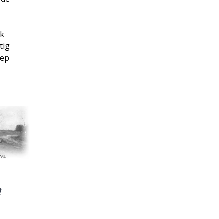
jk
tig
oep
n