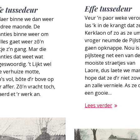
Effe tussedeur
fe tussedeur
Veur ’n paor weke ver
daer binne we dan weer
las ‘k in de krangt dat z
 dree maonde. De
Kerklaon of zo as ze u
anties binne weer om
vroger neumde de Pijls
lles gaet weer zô’n
gaen opknappe. Nou is
je z’n gang. Mar die
pijlsteeg net een van d
nties dat weet wat
mooiste straetjes van
eswoordig. ’t Lijkt wel
Laore, dus laete we ma
e verhuize motte,
hope dat ze d’r niet zov
’s vol, bôte d’r bove op
an zalle verniele. As ze d
’r affer. Zô’n vracht toch,
een gooie…
aerd et ‘r werk an.
Lees verder