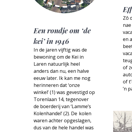
Ef
Zô 
nae
Een rondje om ‘de
vac
en a
kei’ in 1946
beet
In de jaren vijftig was de
vaca
bewoning om de Kei in
teug
Laren natuurlijk heel
of z
anders dan nu, een halve
auto
eeuw later. Ik kan me nog
of t
herinneren dat ‘onze
’n p
winkel’ (1) was gevestigd op
Torenlaan 14, tegenover
de boerderij van ‘Lamme’s
Kolenhandel’ (2). De kolen
waren achter opgeslagen,
dus van de hele handel was