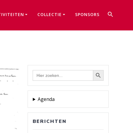
Zoek
TIVITEITEN
COLLECTIE
SPONSORS
naar:
Zoekkno
Zoekknop
Zoek
naar:
Agenda
BERICHTEN