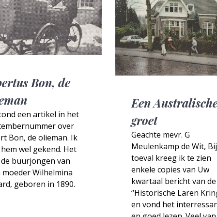
bertus Bon, de
ieman
Een Australisch
tond een artikel in het
groet
tembernummer over
Geachte mevr. G
rt Bon, de olieman. Ik
Meulenkamp de Wit, Bij
 hem wel gekend. Het
toeval kreeg ik te zien
 de buurjongen van
enkele copies van Uw
n moeder Wilhelmina
kwartaal bericht van de
ard, geboren in 1890.
“Historische Laren Krin
en vond het interressa
en goed lezen. Veel van