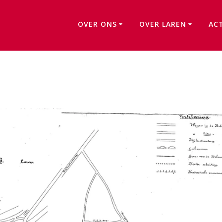
OVER ONS
OVER LAREN
AC
Pijlsteeg