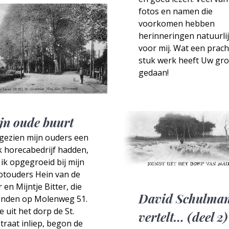
fotos en namen die
voorkomen hebben
herinneringen natuurli
voor mij. Wat een prach
stuk werk heeft Uw gr
gedaan!
jn oude buurt
gezien mijn ouders een
 horecabedrijf hadden,
ik opgegroeid bij mijn
otouders Hein van de
 en Mijntje Bitter, die
David Schulma
nden op Molenweg 51.
je uit het dorp de St.
vertelt… (deel 2)
traat inliep, begon de