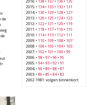
2016: •
138
•
137
•
136
•
135
2015: •
134
•
133
•
132
•
131
2014: •
130
•
129
•
128
•
127
om
2013: •
126
•
125
•
124
•
123
e de
2012: •
122
•
121
•
120
•
119
m
2011: •
118
•
117
•
116
•
115
teeg
2010: •
114
•
113
•
112
•
111
 de
2009: •
110
•
109
•
108
•
107
e
2008: •
106
•
105
•
104
•
103
2007: •
102
•
101
•
100
•
99
r
2006: •
98
•
97
•
96
•
95
eul
2005: •
94
•
93
•
92
•
91
’r
2004: •
90
•
89
•
88
•
87
2003: •
86
•
85
•
84
•
83
2002-1981: volgen binnenkort