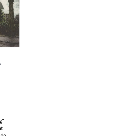
e
g”
nt
 de