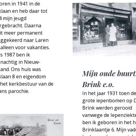
ren in 1941 in de
laan en heb daar tot
4 mijn jeugd
rgebracht. Daarna
it meer permanent
uggekeerd naar Laren
alleen voor vakanties.
s 1987 ben ik
nachtig in Nieuw-
land. Ons huis was
Mijn oude buurt
klaan 8 en eigendom
Brink e.o.
 het kerkbestuur van de
Jans parochie.
In het jaar 1931 toen d
grote iepenbomen op 
Brink werden gerooid
vanwege de Iepenziekt
ben ik geboren in het h
Brinklaantje 6. Mijn vad