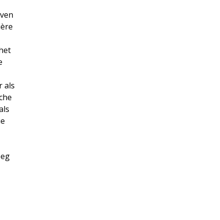
even
ière
het
e
 als
sche
als
ie
oeg