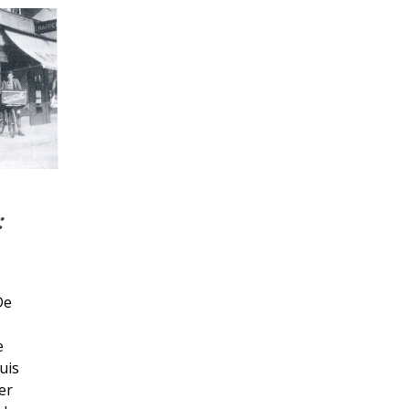
:
e
De
e
uis
er