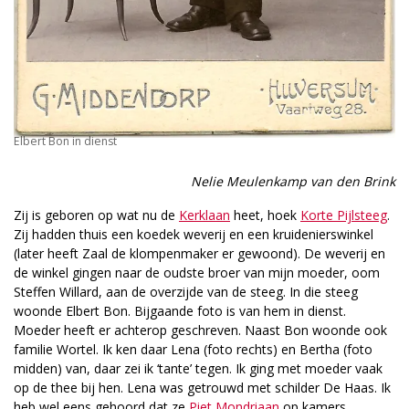
Elbert Bon in dienst
Nelie Meulenkamp van den Brink
Zij is geboren op wat nu de
Kerklaan
heet, hoek
Korte Pijlsteeg
.
Zij hadden thuis een koedek weverij en een kruidenierswinkel
(later heeft Zaal de klompenmaker er gewoond). De weverij en
de winkel gingen naar de oudste broer van mijn moeder, oom
Steffen Willard, aan de overzijde van de steeg. In die steeg
woonde Elbert Bon. Bijgaande foto is van hem in dienst.
Moeder heeft er achterop geschreven. Naast Bon woonde ook
familie Wortel. Ik ken daar Lena (foto rechts) en Bertha (foto
midden) van, daar zei ik ‘tante’ tegen. Ik ging met moeder vaak
op de thee bij hen. Lena was getrouwd met schilder De Haas. Ik
heb wel eens gehoord dat ze
Piet Mondriaan
op kamers