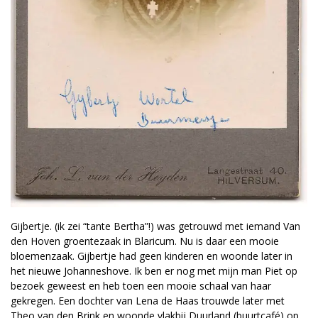
Gijbertje. (ik zei “tante Bertha”!) was getrouwd met iemand Van
den Hoven groentezaak in Blaricum. Nu is daar een mooie
bloemenzaak. Gijbertje had geen kinderen en woonde later in
het nieuwe Johanneshove. Ik ben er nog met mijn man Piet op
bezoek geweest en heb toen een mooie schaal van haar
gekregen. Een dochter van Lena de Haas trouwde later met
Theo van den Brink en woonde vlakbij Duurland (buurtcafé) op