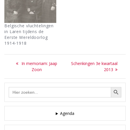
van Tijmen de Graaf en
Teuntje Koster'Bus, mw.
M.2Rectificatie KB75
'Verhalen van vroeger:
Belgische vluchtelingen
Gerrie Roest en waarom
in Laren tijdens de
Marten Borgord het portret
Eerste Wereldoorlog
van Japie Wiegers
1914-1918
schilderde'redactie2Nieuws:
…
Bericht
Previous
Next
In memoriam: Jaap
Schenkingen 3e kwartaal
navigatie
post:
post:
Zoon
2013
Zoekknop
Zoek
naar:
Agenda