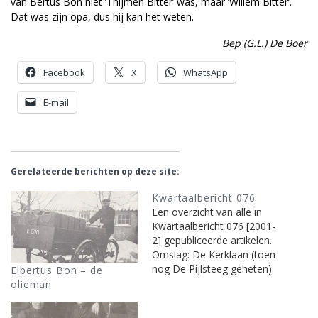
van Bertus Bon niet ‘Thijmen Bitter’ was, maar ‘Willem Bitter’.
Dat was zijn opa, dus hij kan het weten.
Bep (G.L.) De Boer
Facebook
X
WhatsApp
E-mail
Gerelateerde berichten op deze site:
Kwartaalbericht 076
Een overzicht van alle in
Kwartaalbericht 076 [2001-
2] gepubliceerde artikelen.
Omslag: De Kerklaan (toen
nog De Pijlsteeg geheten)
Elbertus Bon – de
in ongeveer 1925
olieman
(prentbriefkaart)redactie0R
ectificatie KB74 'De familie