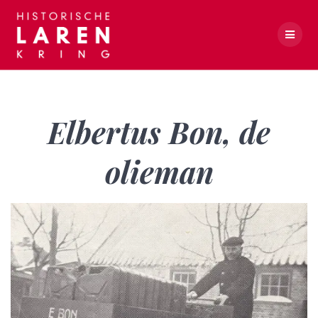
Skip
to
content
Elbertus Bon, de olieman
Elbertus Bon, de
olieman