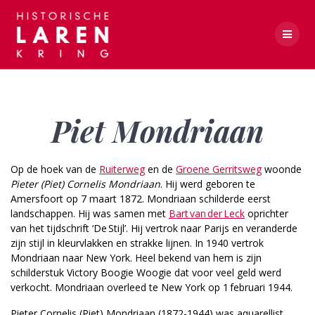
Skip
to
content
Piet Mondriaan
Piet Mondriaan
Op de hoek van de
Ruiterweg
en de
Groene Gerritsweg
woonde
Pieter (Piet) Cornelis Mondriaan
. Hij werd geboren te
Amersfoort op 7 maart 1872. Mondriaan schilderde eerst
landschappen. Hij was samen met
Bart van der Leck
oprichter
van het tijdschrift ‘De Stijl’. Hij vertrok naar Parijs en veranderde
zijn stijl in kleurvlakken en strakke lijnen. In 1940 vertrok
Mondriaan naar New York. Heel bekend van hem is zijn
schilderstuk Victory Boogie Woogie dat voor veel geld werd
verkocht. Mondriaan overleed te New York op 1 februari 1944.
Pieter Cornelis (Piet) Mondriaan (1872-1944) was aquarellist,