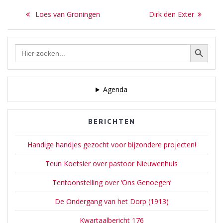
veertien muurschilderingen
Bericht
Amerika werden
van de kruiswegstatie in de
Previous
Next
Loes van Groningen
Dirk den Exter
geëxporteerd. Meer
Sint-Jansbasiliek te Laren.
navigatie
post:
post:
informatie: Wikipedia | De
Meer informatie: Wikipedia
Valk Lexicon | RKD en
| De Valk…
Zoekknop
Zoek
onderstaande berichten op
naar:
deze site.
Agenda
BERICHTEN
Handige handjes gezocht voor bijzondere projecten!
Teun Koetsier over pastoor Nieuwenhuis
Tentoonstelling over ‘Ons Genoegen’
De Ondergang van het Dorp (1913)
Kwartaalbericht 176