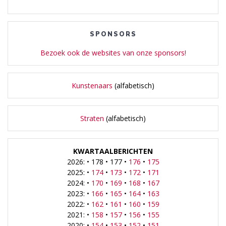
SPONSORS
Bezoek ook de websites van onze sponsors!
Kunstenaars
(alfabetisch)
Straten
(alfabetisch)
KWARTAALBERICHTEN
2026: • 178 • 177 •
176
•
175
2025: •
174
•
173
•
172
•
171
2024: •
170
•
169
•
168
•
167
2023: •
166
•
165
•
164
•
163
2022: •
162
•
161
•
160
•
159
2021: •
158
•
157
•
156
•
155
2020: •
154
•
153
•
152
•
151