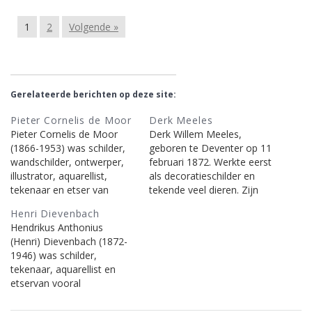
1
2
Volgende »
Gerelateerde berichten op deze site:
Pieter Cornelis de Moor
Derk Meeles
Pieter Cornelis de Moor
Derk Willem Meeles,
(1866-1953) was schilder,
geboren te Deventer op 11
wandschilder, ontwerper,
februari 1872. Werkte eerst
illustrator, aquarellist,
als decoratieschilder en
tekenaar en etser van
tekende veel dieren. Zijn
landschappen,
stijl was stug en decoratief.
Henri Dievenbach
figuurvoorstellingen,
Hij woonde en werkte in de
Hendrikus Anthonius
christelijk religieuze
Vlasschuur aan de
(Henri) Dievenbach (1872-
voorstellingen, portretten,
Ruiterweg 3 te Laren en
1946) was schilder,
stillevens en
was getrouwd met Loes
tekenaar, aquarellist en
stadsgezichten. Tussen
van Groningen. Vertrok
etservan vooral
1926 en 1928 schilderde de
rond 1897 naar Blaricum.
boereninterieurs met
Moor, in de frescotechniek,
Hij overleed…
figuren, die veel naar