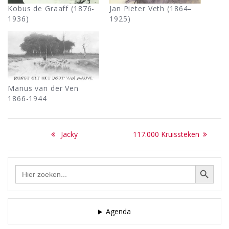
Kobus de Graaff (1876-
Jan Pieter Veth (1864–
1936)
1925)
Manus van der Ven
1866-1944
Bericht
Previous
Next
Jacky
117.000 Kruissteken
navigatie
post:
post:
Zoekknop
Zoek
naar:
Agenda