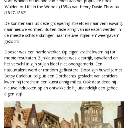
voor Walden ontleende van Eeden aan het populaire boek
‘Walden or Life in the Woods’ (1854) van Henry David Thoreau
(1817-1862).
De kunstenaars uit deze groepering streefden naar vernieuwing,
naar nieuwe vormen. Buiten deze kring van ideeisten werden in
de meeste schilderskringen naar nieuwe stijlen en‘ weergaven’
gezocht
Doeser was een harde werker. Op eigen kracht kwam hij tot
mooie resultaten. Zijn kleurenpalet was kleurrijk, opvallend en
het verschil in zijn stijlen bleef niet onopgemerkt. Een
natuurtalent werd er rondom gefluisterd. Door zijn huwelijk met
Betsy Carlebur, telg uit een Dordrechts geslacht van schilders
kwam hij terecht in een kunstzinnig milieu. Ook daar deed hij
nieuwe indrukken op en ontwikkelde hij uiteindelijk een geheel
eigen stijl.