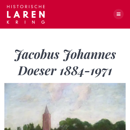
Skip
to
content
Jacobus Johannes Doeser 1884-1971
Jacobus Johannes
Doeser 1884-1971