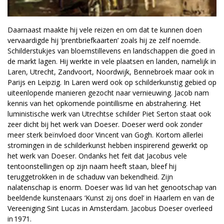
Daarnaast maakte hij vele reizen en om dat te kunnen doen
vervaardigde hij ‘prentbriefkaarten’ zoals hij ze zelf noemde.
Schilderstukjes van bloemstillevens en landschappen die goed in
de markt lagen. Hij werkte in vele plaatsen en landen, namelijk in
Laren, Utrecht, Zandvoort, Noordwijk, Bennebroek maar ook in
Parijs en Leipzig. In Laren werd ook op schilderkunstig gebied op
uiteenlopende manieren gezocht naar vernieuwing. Jacob nam
kennis van het opkomende pointillisme en abstrahering. Het
luministische werk van Utrechtse schilder Piet Serton staat ook
zeer dicht bij het werk van Doeser. Doeser werd ook zonder
meer sterk beïnvloed door Vincent van Gogh. Kortom allerlei
stromingen in de schilderkunst hebben inspirerend gewerkt op
het werk van Doeser. Ondanks het feit dat Jacobus vele
tentoonstellingen op zijn naam heeft staan, bleef hij
teruggetrokken in de schaduw van bekendheid. Zijn
nalatenschap is enorm. Doeser was lid van het genootschap van
beeldende kunstenaars ‘Kunst zij ons doel’ in Haarlem en van de
Vereeniging Sint Lucas in Amsterdam. Jacobus Doeser overleed
in 1971.