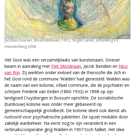
Jacobus Doeser, Bloemstilleven, 1912, Singer Laren, schenking K.F.
Heinstichting 2006
Het Gooi was een verzamelplaats van kunstenaars. Doeser
kwam in aanraking met
Piet Mondriaan
, Jacob Bendien en
Nico
van Rijn
. Zij werkten onder invloed van de theosofie die zich in
het Gooi rond de commune ‘Walden’ had genesteld. Walden was
de naam van een kolonie, ofwel commune, die de psychiater en
schrijver Frederik van Eeden (1860-1932) in 1898 op zijn
landgoed Cruysbergen in Bussum oprichtte. De socialistische
(tuinbouw) kolonie was onder meer gebaseerd op
gemeenschappelijk grondbezit. De kolonie deed ook dienst als
rustoord voor psychiatrische patiënten. De opzet mislukte door
zakelijk wanbeheer. Na eerst nog te zijn veranderd in een
verbruikscoöperatie ging Walden in 1907 toch failliet. Het idee