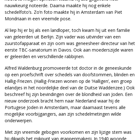
nauwkeurig noteerde. Daarna maakte hij nog enkele
schedelfoto’s. Zo’n foto maakte hij in Amsterdam van Piet
Mondriaan in een vreemde pose.
Al liep hij er bij als een landloper, toch kwam hij uit een familie
van geleerden uit Berlijn. Zijn vader was uitvinder van een
zuurstofapparaat en zijn oom was geneesheer-directeur van het
eerste TBC-sanatorium in Davos. Ook aan moederszijde waren
er geleerden en verschillende rabbijnen.
Alfred Waldenburg promoveerde tot doctor in de geneeskunde
op een proefschrift over schedels van doofstommen, blinden en
Hallig-Friezen. (Hallig-Friezen wonen op de ‘Halligen’, een groep
eilandjes in het noordelijke deel van de Duitse Waddenzee.) Ook
beschreef hij zijn bevindingen over de blondheid van Joden. Een
nieuw onderzoek bracht hem naar Nederland waar hij de
Portugese Joden in Amsterdam, maar daarnaast tevens alle
mogelijke voorbijgangers, aan zijn schedelmetingen wilde
onderwerpen.
Met zijn vreemde gebogen voorkomen en zijn lijzige stem was
hij dikwijls het mikpunt van grappenmakerij. In 1940 woonde