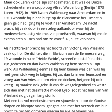
Maar ook Laren kende zijn schedelmeter. Dat was de Duitse
schedelmeter en antropoloog Alfred Waldenburg (Berlijn 1873 –
Laren 1942). In 1909 kwam Waldenburg naar Amsterdam en in
1913 woonde hij in een hutje op de Blaricumse hei. Omdat hij
geen geld had, ging hij te voet naar Amsterdam. De nacht
bracht hij vaak door in een telegraafkantoor waar hij de
medewerkers lastig viel met zijn proefschrift, waarvan hij enkele
exemplaren bij zich had om ze voor f. 40,50 te verkopen.
Als nachtbraker bracht hij het hoofd van Victor E. van Vriesland
vaak op hol. De dichter, die in Blaricum aan de Eemnesserweg
19 woonde in huize “Heide-Weide”, schreef meestal ’s nachts
zijn gedichten en dan kwam Waldenburg hem storen bij zijn
werk. Als Waldenburg eenmaal bij hem binnen was dan was hij
met geen stok weg te krijgen. Hij zat dan lui in een leunstoel en
vroeg aan Van Vriesland om eten en drinken, hetgeen hij ook
kreeg. Hij maakte ook gebruik van de wasgelegenheid en waste
zich dan met het desinfectie middel Lysol zodat het huis van Van
Vriesland nog dagen lang stonk.
Met een tas vol meetinstrumenten sjouwde hij door de Gooise
dorpen en klampte voorbijgangers aan met het verzoek om hun
hoofd te mogen opmeten waarna hij alle gegevens heel