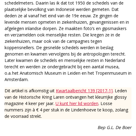
schedelmeters. Daarin las ik dat tot 1950 de schedels van de
plaatselijke bevolking van Indonesië werden gemeten. Dat
deden ze al vanaf het eind van de 19e eeuw. Ze gingen de
levende mensen opmeten in ziekenhuizen, gevangenissen en in
afgelegen inlandse dorpen. Ze maakten foto’s en gipsmaskers
en verzamelden ook menselijke resten. Die kregen ze in de
ziekenhuizen, maar ook van de campagnes tegen
koppensnellers. De gesnelde schedels werden in beslag
genomen en kwamen vervolgens bij de antropologen terecht.
Later kwamen de schedels en menselijke resten in Nederland
terecht en werden ze ondergebracht bij een aantal musea,
o.a. het Anatomisch Museum in Leiden en het Tropenmuseum in
Amsterdam.
Dit artikel is afkomstig uit
Kwartaalbericht 139 [2017-1]
. Leden
van de Historische Kring Laren ontvangen het kleurrijke glossy
magazine 4 keer per jaar.
U kunt hier lid worden
. Losse
nummers zijn à € 4 per stuk in de Lindenhoeve te koop, zolang
de voorraad strekt.
Bep G.L. De Boer