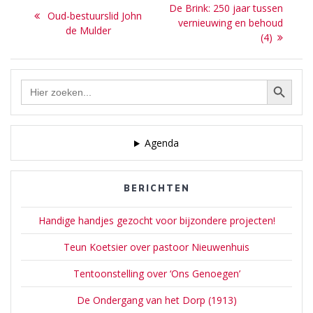
Next
De Brink: 250 jaar tussen
Previous
Oud-bestuurslid John
navigatie
post:
vernieuwing en behoud
post:
de Mulder
(4)
Zoekknop
Zoek
naar:
Agenda
BERICHTEN
Handige handjes gezocht voor bijzondere projecten!
Teun Koetsier over pastoor Nieuwenhuis
Tentoonstelling over ‘Ons Genoegen’
De Ondergang van het Dorp (1913)