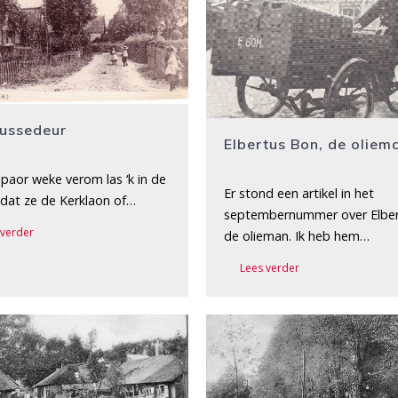
tussedeur
Elbertus Bon, de oliem
 paor weke verom las ‘k in de
Er stond een artikel in het
 dat ze de Kerklaon of…
septembernummer over Elber
 verder
de olieman. Ik heb hem…
Lees verder