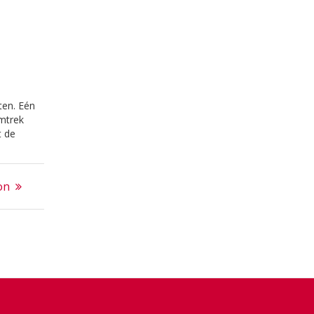
ten. Eén
mtrek
t de
aren er
aan
n…
on