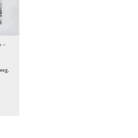
n –
teeg,