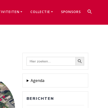
Zoek
TIVITEITEN
COLLECTIE
SPONSORS
naar:
Zoekkno
Zoekknop
Zoek
naar:
Agenda
BERICHTEN