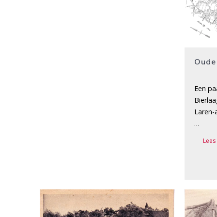
Oude
Een pa
Bierlaa
Laren-a
…
Lees