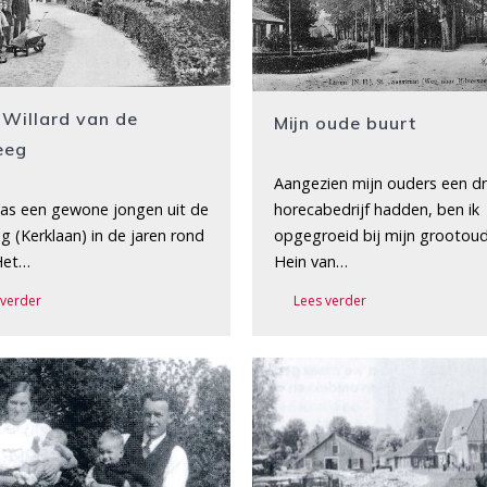
 Willard van de
Mijn oude buurt
teeg
Aangezien mijn ouders een d
horecabedrijf hadden, ben ik
was een gewone jongen uit de
opgegroeid bij mijn grootou
eg (Kerklaan) in de jaren rond
Hein van…
Het…
Lees verder
 verder