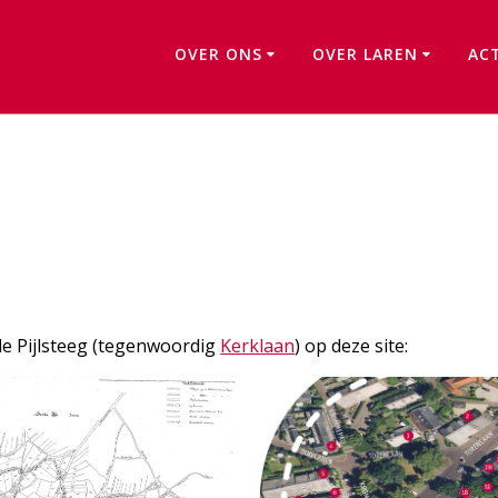
OVER ONS
OVER LAREN
AC
Pijlsteeg
de Pijlsteeg (tegenwoordig
Kerklaan
) op deze site: