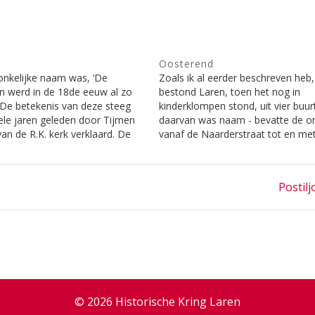
Oosterend
nkelijke naam was, ‘De
Zoals ik al eerder beschreven heb,
 en werd in de 18de eeuw al zo
bestond Laren, toen het nog in
De betekenis van deze steeg
kinderklompen stond, uit vier buur
ele jaren geleden door Tijmen
daarvan was naam - bevatte de o
van de R.K. kerk verklaard. De
vanaf de Naarderstraat tot en me
 koster stond bekend als een
Kerklaan. Officiële wegennamen w
r verteller die met het Larens
toen nog niet. Wel had men daar 
goed op…
enige weegjes een naam gegeve
Next
Postilj
post:
© 2026 Historische Kring Laren