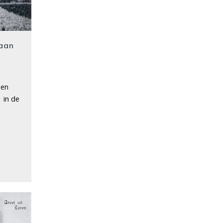
laan
ben
 in de