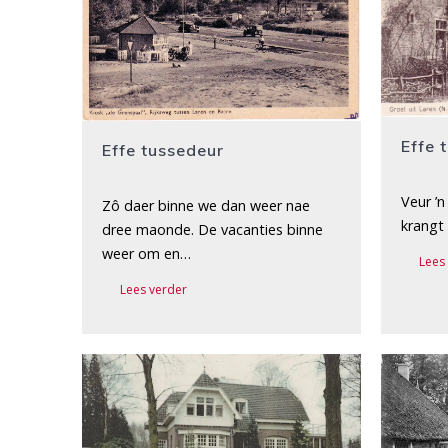
Effe 
Effe tussedeur
Veur ’n
Zô daer binne we dan weer nae
krangt
dree maonde. De vacanties binne
weer om en…
Lees
Lees verder