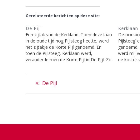
Gerelateerde berichten op deze site:
De Pijl
Kerklaan
Een zijtak van de Kerklaan. Toen deze laan
De oorspro
in de oude tijd nog Pijlsteeg heette, werd
Pijlsteeg’
het zijtakje de Korte Pijl genoemd. En
genoemd. 
toen de Pijlsteeg, Kerklaan werd,
werd mij v
veranderde men de Korte Pijl in De Pijl. Zo
de koster 
was iedereen tevreden gesteld. [uit: Laren
wijsgerige
door de straten heen, door Gerard
betrouwbaa
Bericht
Koekkoek]…
gebeuren 
Previous
De Pijl
navigatie
post: