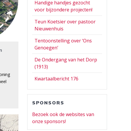
Handige handjes gezocht
voor bijzondere projecten!
Teun Koetsier over pastoor
Nieuwenhuis
Tentoonstelling over ‘Ons
Genoegen’
in
De Ondergang van het Dorp
(1913)
woning
Kwartaalbericht 176
heel
SPONSORS
Bezoek ook de websites van
onze sponsors!