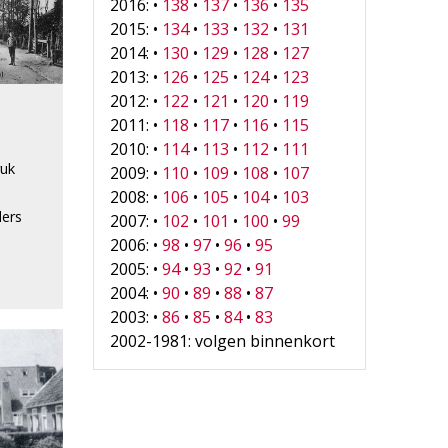
2016: •
138
•
137
•
136
•
135
2015: •
134
•
133
•
132
•
131
2014: •
130
•
129
•
128
•
127
2013: •
126
•
125
•
124
•
123
2012: •
122
•
121
•
120
•
119
2011: •
118
•
117
•
116
•
115
2010: •
114
•
113
•
112
•
111
ruk
2009: •
110
•
109
•
108
•
107
2008: •
106
•
105
•
104
•
103
ders
2007: •
102
•
101
•
100
•
99
2006: •
98
•
97
•
96
•
95
2005: •
94
•
93
•
92
•
91
2004: •
90
•
89
•
88
•
87
2003: •
86
•
85
•
84
•
83
2002-1981: volgen binnenkort