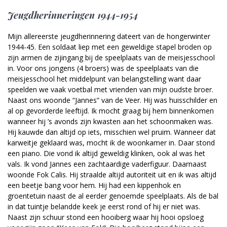
Jeugdherinneringen 1944-1954
Mijn allereerste jeugdherinnering dateert van de hongerwinter
1944-45. Een soldaat liep met een geweldige stapel broden op
zijn armen de zijingang bij de speelplaats van de meisjesschool
in. Voor ons jongens (4 broers) was de speelplaats van die
meisjesschool het middelpunt van belangstelling want daar
speelden we vaak voetbal met vrienden van mijn oudste broer.
Naast ons woonde “Jannes” van de Veer. Hij was huisschilder en
al op gevorderde leeftijd. Ik mocht graag bij hem binnenkomen
wanneer hij ’s avonds zijn kwasten aan het schoonmaken was.
Hij kauwde dan altijd op iets, misschien wel pruim. Wanneer dat
karweitje geklaard was, mocht ik de woonkamer in. Daar stond
een piano. Die vond ik altijd geweldig klinken, ook al was het
vals. Ik vond Jannes een zachtaardige vaderfiguur. Daarnaast
woonde Fok Calis. Hij straalde altijd autoriteit uit en ik was altijd
een beetje bang voor hem. Hij had een kippenhok en
groentetuin naast de al eerder genoemde speelplaats. Als de bal
in dat tuintje belandde keek je eerst rond of hij er niet was.
Naast zijn schuur stond een hooiberg waar hij hooi opsloeg