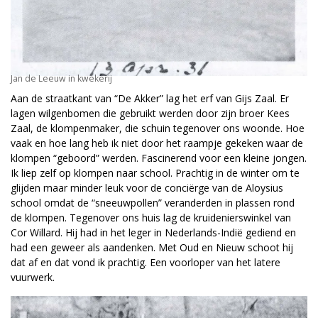
Jan de Leeuw in kwekerij
Aan de straatkant van “De Akker” lag het erf van Gijs Zaal. Er
lagen wilgenbomen die gebruikt werden door zijn broer Kees
Zaal, de klompenmaker, die schuin tegenover ons woonde. Hoe
vaak en hoe lang heb ik niet door het raampje gekeken waar de
klompen “geboord” werden. Fascinerend voor een kleine jongen.
Ik liep zelf op klompen naar school. Prachtig in de winter om te
glijden maar minder leuk voor de conciërge van de Aloysius
school omdat de “sneeuwpollen” veranderden in plassen rond
de klompen. Tegenover ons huis lag de kruidenierswinkel van
Cor Willard. Hij had in het leger in Nederlands-Indië gediend en
had een geweer als aandenken. Met Oud en Nieuw schoot hij
dat af en dat vond ik prachtig. Een voorloper van het latere
vuurwerk.