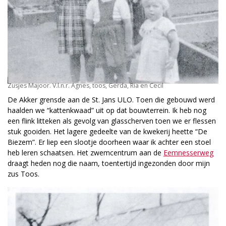
Zusjes Majoor. V.l.n.r. Agnes, toos, Gerda, Ria en Cecil
De Akker grensde aan de St. Jans ULO. Toen die gebouwd werd
haalden we “kattenkwaad” uit op dat bouwterrein. Ik heb nog
een flink litteken als gevolg van glasscherven toen we er flessen
stuk gooiden. Het lagere gedeelte van de kwekerij heette “De
Biezem”. Er liep een slootje doorheen waar ik achter een stoel
heb leren schaatsen. Het zwemcentrum aan de
Eemnesserweg
draagt heden nog die naam, toentertijd ingezonden door mijn
zus Toos.