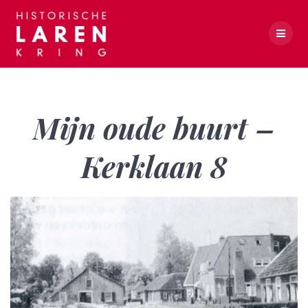
Skip
to
content
Mijn oude buurt – Kerklaan 8
Mijn oude buurt –
Kerklaan 8