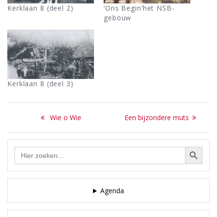
Kerklaan 8 (deel 2)
‘Ons Begin’het NSB-
gebouw
Kerklaan 8 (deel 3)
Bericht
Previous
Next
Wie o Wie
Een bijzondere muts
navigatie
post:
post:
Zoekknop
Zoek
naar:
Agenda