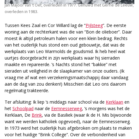
Jan Majoor van ’t Oet, overleden in 1977. Gehuwd met Gerrie de Leeuw,
overleden in 1983.
Tussen Kees Zaal en Cor Willard lag de “
Pijlsteeg
”. De eerste
woning aan de rechterkant was die van “Bon de olieboer”. Daar
moest ik altijd petroleum halen voor een klein bedrag. Rechts
van het ouderlijk huis stond een oud gebouwtje, dat was de
werkplaats van Leo Warmolds de goudsmid. Ik heb heel wat
uurtjes doorgebracht in zijn werkplaats waar hij sierraden
maakte en repareerde. ’s Nachts stond het “bakkie” met
sieraden uit veiligheid in de slaapkamer van onze ouders. (Ik
vraag me af wat een verzekeringsmaatschappij daar vandaag
aan de dag van zou denken!) Misschien dat Leo ons daarom
regelmatig trakteerde.
Ter afsluiting: Ik liep ’s middags naar school via de
Kerklaan
en
het
Schoolpad
naar de
Eemnesserweg
, ’s morgens was het de
Kerklaan, De
Brink
, via de Basiliek (waar ik de H. Mis bijwoonde
want we werden katholiek opgevoed), naar de Eemnesserweg.
In 1973 werd het ouderlijk huis afgebroken om plaats te maken
voor het huidige “Brink College”. Over de verbondenheid van