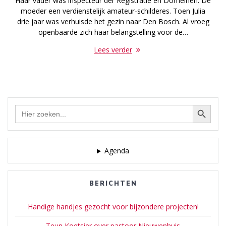
Haar vader was inspecteur der Registratie en Domeinen. De
moeder een verdienstelijk amateur-schilderes. Toen Julia
drie jaar was verhuisde het gezin naar Den Bosch. Al vroeg
openbaarde zich haar belangstelling voor de…
Lees verder
Zoekknop
Zoek
naar:
Agenda
BERICHTEN
Handige handjes gezocht voor bijzondere projecten!
Teun Koetsier over pastoor Nieuwenhuis