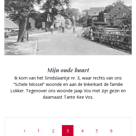
Mijn oude buurt
Ik kom van het Smidslaantje nr. 3, waar rechts van ons
“Schele Mossel” woonde en aan de linkerkant de familie
Lokker. Tegenover ons woonde Jaap Vos met zijn gezin en
daarnaast Tante Kee Vos.
Posts
Page
Page
Page
Page
Page
Page
1
2
3
4
5
6
navigation