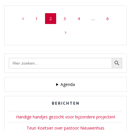
Posts
Page
Page
Page
Page
Page
1
2
3
4
…
6
navigation
Zoekknop
Zoek
naar:
Agenda
BERICHTEN
Handige handjes gezocht voor bijzondere projecten!
Teun Koetsier over pastoor Nieuwenhuis