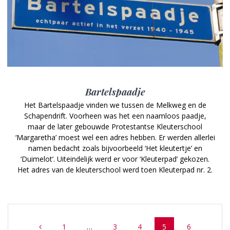
Bartelspaadje
Het Bartelspaadje vinden we tussen de Melkweg en de
Schapendrift. Voorheen was het een naamloos paadje,
maar de later gebouwde Protestantse Kleuterschool
‘Margaretha’ moest wel een adres hebben. Er werden allerlei
namen bedacht zoals bijvoorbeeld ‘Het kleutertje’ en
‘Duimelot’. Uiteindelijk werd er voor ‘Kleuterpad’ gekozen.
Het adres van de kleuterschool werd toen Kleuterpad nr. 2.
Posts
Page
Page
Page
Page
Page
1
…
3
4
5
6