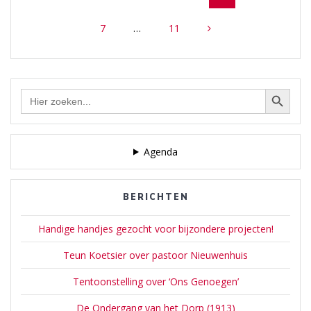
navigation
Page
Page
7
…
11
Zoekknop
Zoek
naar:
Agenda
BERICHTEN
Handige handjes gezocht voor bijzondere projecten!
Teun Koetsier over pastoor Nieuwenhuis
Tentoonstelling over ‘Ons Genoegen’
De Ondergang van het Dorp (1913)