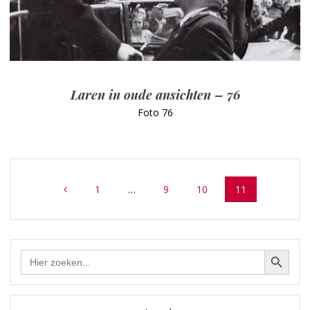
Laren in oude ansichten – 76
Foto 76
Posts
Page
Page
Page
Page
1
…
9
10
11
navigation
Zoekknop
Zoek
naar: