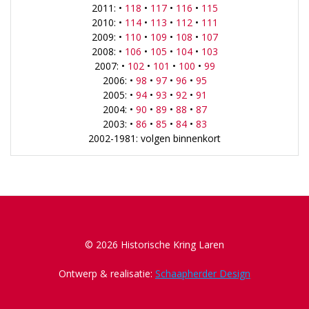
2011: •
118
•
117
•
116
•
115
2010: •
114
•
113
•
112
•
111
2009: •
110
•
109
•
108
•
107
2008: •
106
•
105
•
104
•
103
2007: •
102
•
101
•
100
•
99
2006: •
98
•
97
•
96
•
95
2005: •
94
•
93
•
92
•
91
2004: •
90
•
89
•
88
•
87
2003: •
86
•
85
•
84
•
83
2002-1981: volgen binnenkort
© 2026 Historische Kring Laren
Ontwerp & realisatie:
Schaapherder Design