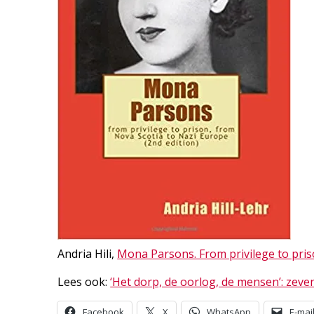
Andria Hili,
Mona Parsons. From privilege to pris
Lees ook:
‘Het dorp, de oorlog, de mensen’: zeve
Facebook
X
WhatsApp
E-mai