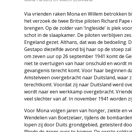
Via vrienden raken Mona en Willem betrokken bij 
het verzoek de twee Britse piloten Richard Pape
brengen. Op de zolder van ‘Ingleside’ is plek voo
schot in de slaapkamer. De piloten verblijven ze
Engeland gezet. Althans, dat was de bedoeling. D
Gestapo diezelfde avond bij haar op de stoep zal
om zeven uur op 26 september 1941 komt de Gest
niet te overtuigen van haar onschuld en wordt
gevangenis terecht komt. Voor haar beginnen da
Amstelveen overgebracht naar Duitsland, waar zij
terechtkomt. Voordat zij naar Duitsland werd ove
wordt naar een werkkamp overgebracht. Vrienden
veel slechter van af. In november 1941 worden z
Voor Mona volgen jaren van honger, ziekte en v
Wendelien van Boetzelaer, tijdens de bombarde
lopen zij door Duits grondgebied, geteisterd do
Rhede de grens over te komen. De eerste soldaat d