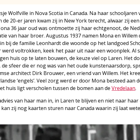
je Wolfville in Nova Scotia in Canada. Na haar schooljaren 
In de 20-er jaren kwam zij in New York terecht, alwaar zij een
n Mona 36 jaar oud was ontmoette zij haar echtgenoot, de Ne
latie van haar broer. Augustus 1937 namen Mona en Willem 
 in bij de familie Leonhardt die woonde op het landgoed Sc
er werd voltrokken, keek het paar uit naar een woonplek. Al 
en huis op te laten bouwen, de keuze viel op Laren. Het d
 de sfeer die er nog was van het oude kunstenaarsdorp, sp
se architect Dirk Brouwer, een vriend van Willem. Het kre
landse ‘engels’. Veel zorg werd er door Mona besteed aan de
Het huis ligt verscholen tussen de bomen aan de
Vredelaan
.
advies van haar man in, in Laren te blijven en niet naar haar
 kan zij nog kaarten sturen naar Canada waarin zij laat wet