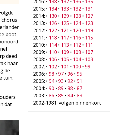
2016: •
138
•
137
•
136
•
135
2015: •
134
•
133
•
132
•
131
volgde
2014: •
130
•
129
•
128
•
127
 ‘chorus
2013: •
126
•
125
•
124
•
123
derlander
2012: •
122
•
121
•
120
•
119
de boot
2011: •
118
•
117
•
116
•
115
hoonoord
2010: •
114
•
113
•
112
•
111
snel
2009: •
110
•
109
•
108
•
107
orp deed
2008: •
106
•
105
•
104
•
103
rak haar
2007: •
102
•
101
•
100
•
99
eg de
2006: •
98
•
97
•
96
•
95
 tuin.
2005: •
94
•
93
•
92
•
91
2004: •
90
•
89
•
88
•
87
2003: •
86
•
85
•
84
•
83
 ouders
2002-1981: volgen binnenkort
en dat