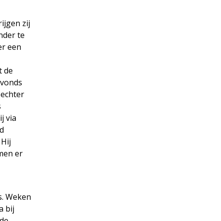
ijgen zij
nder te
er een
t de
Avonds
 echter
s
j via
nd
Hij
men er
s. Weken
 bij
 de