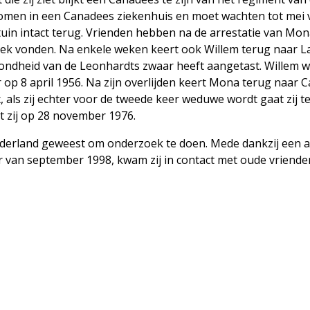
nomen in een Canadees ziekenhuis en moet wachten tot mei 
e tuin intact terug. Vrienden hebben na de arrestatie van Mo
lek vonden. Na enkele weken keert ook Willem terug naar L
ezondheid van de Leonhardts zwaar heeft aangetast. Willem 
er op 8 april 1956. Na zijn overlijden keert Mona terug naar 
ax, als zij echter voor de tweede keer weduwe wordt gaat zij t
dt zij op 28 november 1976.
derland geweest om onderzoek te doen. Mede dankzij een ar
r van september 1998, kwam zij in contact met oude vriende