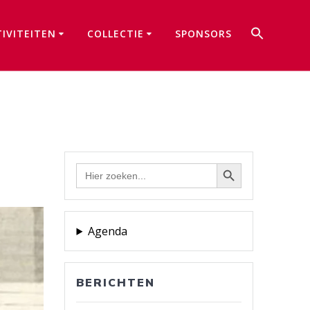
Zoek
TIVITEITEN
COLLECTIE
SPONSORS
naar:
Zoekkno
Zoekknop
Zoek
naar:
Agenda
BERICHTEN