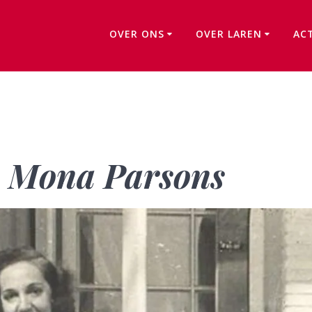
OVER ONS
OVER LAREN
AC
Boeken nieuws – Mona Parsons
– Mona Parsons