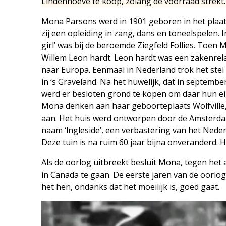
Lindenhoeve te koop, zolang de voorraad strekt.
Mona Parsons werd in 1901 geboren in het plaats
zij een opleiding in zang, dans en toneelspelen. 
girl’ was bij de beroemde Ziegfeld Follies. Toe
Willem Leon hardt. Leon hardt was een zakenre
naar Europa. Eenmaal in Nederland trok het stel
in ‘s Graveland. Na het huwelijk, dat in septemb
werd er besloten grond te kopen om daar hun eig
Mona denken aan haar geboorteplaats Wolfville,
aan. Het huis werd ontworpen door de Amsterdam
naam ‘lngleside’, een verbastering van het Neder
Deze tuin is na ruim 60 jaar bijna onveranderd. 
Als de oorlog uitbreekt besluit Mona, tegen het 
in Canada te gaan. De eerste jaren van de oorlog
het hen, ondanks dat het moeilijk is, goed gaat.