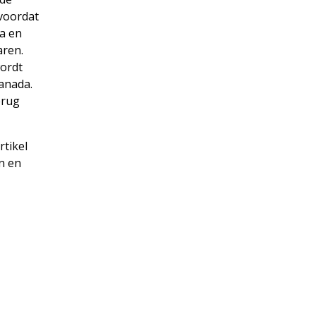
voordat
na en
aren.
wordt
Canada.
erug
tikel
n en