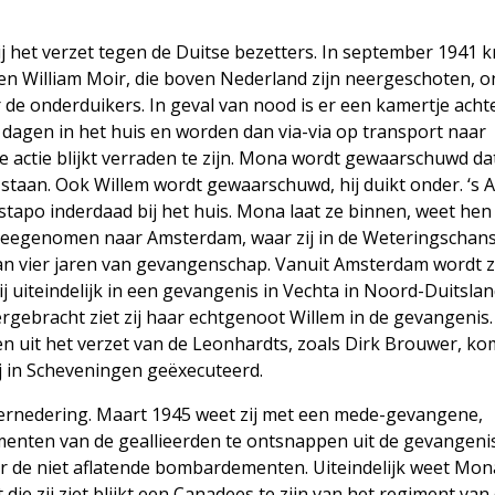
het verzet tegen de Duitse bezetters. In september 1941 kr
 en William Moir, die boven Nederland zijn neergeschoten, o
r de onderduikers. In geval van nood is er een kamertje acht
s dagen in het huis en worden dan via-via op transport naar
e actie blijkt verraden te zijn. Mona wordt gewaarschuwd da
 staan. Ook Willem wordt gewaarschuwd, hij duikt onder. ‘s 
apo inderdaad bij het huis. Mona laat ze binnen, weet hen
 meegenomen naar Amsterdam, waar zij in de Weteringschan
n vier jaren van gevangenschap. Vanuit Amsterdam wordt zi
 uiteindelijk in een gevangenis in Vechta in Noord-Duitsla
rgebracht ziet zij haar echtgenoot Willem in de gevangenis. 
 uit het verzet van de Leonhardts, zoals Dirk Brouwer, ko
ij in Scheveningen geëxecuteerd.
ernedering. Maart 1945 weet zij met een mede-gevangene,
menten van de geallieerden te ontsnappen uit de gevangeni
or de niet aflatende bombardementen. Uiteindelijk weet Mona
ie zij ziet blijkt een Canadees te zijn van het regiment van